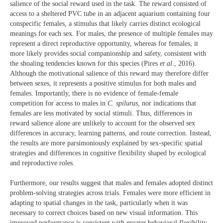
salience of the social reward used in the task. The reward consisted of
access to a sheltered PVC tube in an adjacent aquarium containing four
conspecific females, a stimulus that likely carries distinct ecological
meanings for each sex. For males, the presence of multiple females may
represent a direct reproductive opportunity, whereas for females, it
more likely provides social companionship and safety, consistent with
the shoaling tendencies known for this species (Pires
et al
., 2016).
Although the motivational salience of this reward may therefore differ
between sexes, it represents a positive stimulus for both males and
females. Importantly, there is no evidence of female-female
competition for access to males in
C. spilurus
, nor indications that
females are less motivated by social stimuli. Thus, differences in
reward salience alone are unlikely to account for the observed sex
differences in accuracy, learning patterns, and route correction. Instead,
the results are more parsimoniously explained by sex-specific spatial
strategies and differences in cognitive flexibility shaped by ecological
and reproductive roles.
Furthermore, our results suggest that males and females adopted distinct
problem-solving strategies across trials. Females were more efficient in
adapting to spatial changes in the task, particularly when it was
necessary to correct choices based on new visual information. This
improved performance is consistent with greater behavioral flexibility