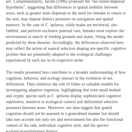
sex. Complementarily, Jacobs (1996) proposed the “sex-based-dispersal
hypothesis”, suggesting that differences in spatial mobility between
sexes, such as greater male dispersal or the need for females to return to
the nest, may impose distinct pressures on navigation and spatial
memory. In the case of
C. spilurus
, while males are territorial, site-
faithful, and perform exclusive paternal care, females must explore the
environment in search of feeding grounds and mates, fitting the model
predicted by these theories. Accordingly, the differences observed here
may reflect the action of natural selection shaping sex-specific cognitive
profiles that are potentially adapted to the ecological challenges
experienced by each sex in its respective niche.
The results presented here contribute to a broader understanding of how
cognition, behavior, and ecology interact in the evolution of sex
differences. They reinforce the role of fishes as valuable models for
investigating adaptive cognition, highlighting that even small-bodied
and cryptic species such as
C. spilurus
display sophisticated cognitive
repertoires, sensitive to ecological context and differential selective
pressures between sexes. Moreover, our data suggest that spatial
cognition should not be assessed in a generalized manner but should
take into account not only sex and environment but also the functional
context of the task, individual cognitive style, and the species’
ecological-evolutionary history.