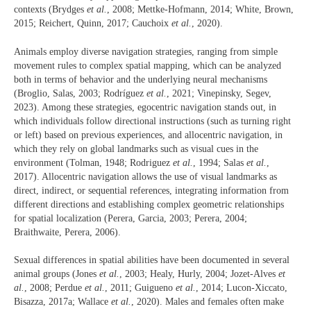
contexts (Brydges
et al.
, 2008; Mettke‐Hofmann, 2014; White, Brown,
2015; Reichert, Quinn, 2017; Cauchoix
et al.
, 2020).
Animals employ diverse navigation strategies, ranging from simple
movement rules to complex spatial mapping, which can be analyzed
both in terms of behavior and the underlying neural mechanisms
(Broglio, Salas, 2003; Rodríguez
et al.
, 2021; Vinepinsky, Segev,
2023). Among these strategies, egocentric navigation stands out, in
which individuals follow directional instructions (such as turning right
or left) based on previous experiences, and allocentric navigation, in
which they rely on global landmarks such as visual cues in the
environment (Tolman, 1948; Rodriguez
et al.
, 1994; Salas
et al.
,
2017). Allocentric navigation allows the use of visual landmarks as
direct, indirect, or sequential references, integrating information from
different directions and establishing complex geometric relationships
for spatial localization (Perera, Garcia, 2003; Perera, 2004;
Braithwaite, Perera, 2006).
Sexual differences in spatial abilities have been documented in several
animal groups (Jones
et al.
, 2003; Healy, Hurly, 2004; Jozet-Alves
et
al.
, 2008; Perdue
et al.
, 2011; Guigueno
et al.
, 2014; Lucon-Xiccato,
Bisazza, 2017a; Wallace
et al.
, 2020). Males and females often make