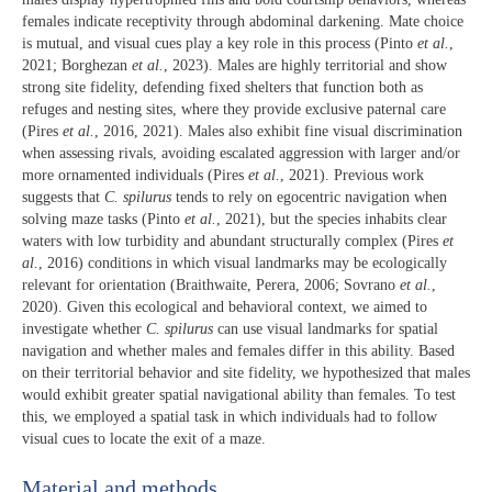
females indicate receptivity through abdominal darkening. Mate choice
is mutual, and visual cues play a key role in this process (Pinto
et al.
,
2021; Borghezan
et al.
, 2023). Males are highly territorial and show
strong site fidelity, defending fixed shelters that function both as
refuges and nesting sites, where they provide exclusive paternal care
(Pires
et al.
, 2016, 2021). Males also exhibit fine visual discrimination
when assessing rivals, avoiding escalated aggression with larger and/or
more ornamented individuals (Pires
et al.
, 2021). Previous work
suggests that
C. spilurus
tends to rely on egocentric navigation when
solving maze tasks (Pinto
et al.
, 2021), but the species inhabits clear
waters with low turbidity and abundant structurally complex (Pires
et
al.
, 2016) conditions in which visual landmarks may be ecologically
relevant for orientation (Braithwaite, Perera, 2006; Sovrano
et al.
,
2020). Given this ecological and behavioral context, we aimed to
investigate whether
C. spilurus
can use visual landmarks for spatial
navigation and whether males and females differ in this ability. Based
on their territorial behavior and site fidelity, we hypothesized that males
would exhibit greater spatial navigational ability than females. To test
this, we employed a spatial task in which individuals had to follow
visual cues to locate the exit of a maze.
Material and methods