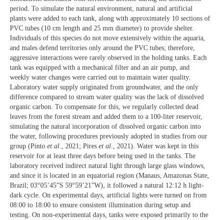
period. To simulate the natural environment, natural and artificial
plants were added to each tank, along with approximately 10 sections of
PVC tubes (10 cm length and 25 mm diameter) to provide shelter.
Individuals of this species do not move extensively within the aquaria,
and males defend territories only around the PVC tubes; therefore,
aggressive interactions were rarely observed in the holding tanks. Each
tank was equipped with a mechanical filter and an air pump, and
weekly water changes were carried out to maintain water quality.
Laboratory water supply originated from groundwater, and the only
difference compared to stream water quality was the lack of dissolved
organic carbon. To compensate for this, we regularly collected dead
leaves from the forest stream and added them to a 100-liter reservoir,
simulating the natural incorporation of dissolved organic carbon into
the water, following procedures previously adopted in studies from our
group (Pinto
et al
., 2021; Pires
et al
., 2021). Water was kept in this
reservoir for at least three days before being used in the tanks. The
laboratory received indirect natural light through large glass windows,
and since it is located in an equatorial region (Manaus, Amazonas State,
Brazil; 03°05’45”S 59°59’21”W), it followed a natural 12:12 h light-
dark cycle. On experimental days, artificial lights were turned on from
08:00 to 18:00 to ensure consistent illumination during setup and
testing. On non-experimental days, tanks were exposed primarily to the