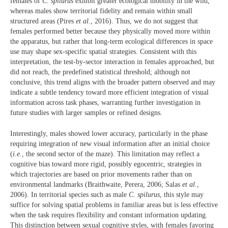
females of
C. spilurus
exhibit greater ecological mobility in the wild,
whereas males show territorial fidelity and remain within small
structured areas (Pires
et al.
, 2016). Thus, we do not suggest that
females performed better because they physically moved more within
the apparatus, but rather that long-term ecological differences in space
use may shape sex-specific spatial strategies. Consistent with this
interpretation, the test-by-sector interaction in females approached, but
did not reach, the predefined statistical threshold; although not
conclusive, this trend aligns with the broader pattern observed and may
indicate a subtle tendency toward more efficient integration of visual
information across task phases, warranting further investigation in
future studies with larger samples or refined designs.
Interestingly, males showed lower accuracy, particularly in the phase
requiring integration of new visual information after an initial choice
(
i.e.
, the second sector of the maze). This limitation may reflect a
cognitive bias toward more rigid, possibly egocentric, strategies in
which trajectories are based on prior movements rather than on
environmental landmarks (Braithwaite, Perera, 2006; Salas
et al.
,
2006). In territorial species such as male
C. spilurus
, this style may
suffice for solving spatial problems in familiar areas but is less effective
when the task requires flexibility and constant information updating.
This distinction between sexual cognitive styles, with females favoring