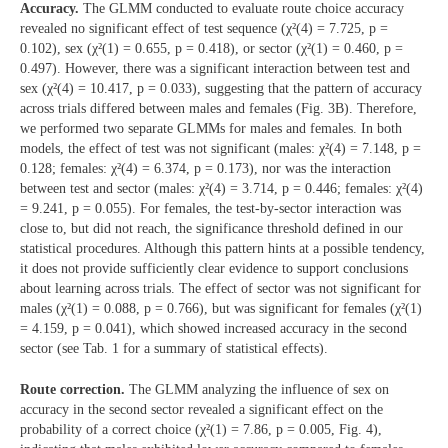
Accuracy.
The GLMM conducted to evaluate route choice accuracy
revealed no significant effect of test sequence (χ²(4) = 7.725, p =
0.102), sex (χ²(1) = 0.655, p = 0.418), or sector (χ²(1) = 0.460, p =
0.497). However, there was a significant interaction between test and
sex (χ²(4) = 10.417, p = 0.033), suggesting that the pattern of accuracy
across trials differed between males and females (Fig. 3B). Therefore,
we performed two separate GLMMs for males and females. In both
models, the effect of test was not significant (males: χ²(4) = 7.148, p =
0.128; females: χ²(4) = 6.374, p = 0.173), nor was the interaction
between test and sector (males: χ²(4) = 3.714, p = 0.446; females: χ²(4)
= 9.241, p = 0.055). For females, the test-by-sector interaction was
close to, but did not reach, the significance threshold defined in our
statistical procedures. Although this pattern hints at a possible tendency,
it does not provide sufficiently clear evidence to support conclusions
about learning across trials. The effect of sector was not significant for
males (χ²(1) = 0.088, p = 0.766), but was significant for females (χ²(1)
= 4.159, p = 0.041), which showed increased accuracy in the second
sector (see Tab. 1 for a summary of statistical effects).
Route correction.
The GLMM analyzing the influence of sex on
accuracy in the second sector revealed a significant effect on the
probability of a correct choice (χ²(1) = 7.86, p = 0.005, Fig. 4),