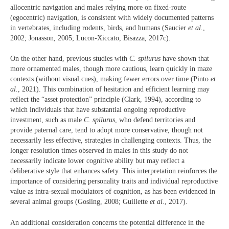
allocentric navigation and males relying more on fixed-route
(egocentric) navigation, is consistent with widely documented patterns
in vertebrates, including rodents, birds, and humans (Saucier
et al.
,
2002; Jonasson, 2005; Lucon-Xiccato, Bisazza, 2017c).
On the other hand, previous studies with
C. spilurus
have shown that
more ornamented males, though more cautious, learn quickly in maze
contexts (without visual cues), making fewer errors over time (Pinto
et
al.
, 2021). This combination of hesitation and efficient learning may
reflect the “asset protection” principle (Clark, 1994), according to
which individuals that have substantial ongoing reproductive
investment, such as male
C. spilurus
, who defend territories and
provide paternal care, tend to adopt more conservative, though not
necessarily less effective, strategies in challenging contexts. Thus, the
longer resolution times observed in males in this study do not
necessarily indicate lower cognitive ability but may reflect a
deliberative style that enhances safety. This interpretation reinforces the
importance of considering personality traits and individual reproductive
value as intra-sexual modulators of cognition, as has been evidenced in
several animal groups (Gosling, 2008; Guillette
et al.
, 2017).
An additional consideration concerns the potential difference in the