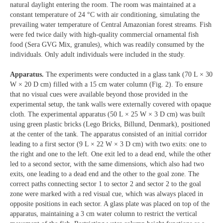
natural daylight entering the room. The room was maintained at a
constant temperature of 24 °C with air conditioning, simulating the
prevailing water temperature of Central Amazonian forest streams. Fish
were fed twice daily with high-quality commercial ornamental fish
food (Sera GVG Mix, granules), which was readily consumed by the
individuals. Only adult individuals were included in the study.
Apparatus.
The experiments were conducted in a glass tank (70 L × 30
W × 20 D cm) filled with a 15 cm water column (Fig. 2). To ensure
that no visual cues were available beyond those provided in the
experimental setup, the tank walls were externally covered with opaque
cloth. The experimental apparatus (50 L × 25 W × 3 D cm) was built
using green plastic bricks (Lego Bricks, Billund, Denmark), positioned
at the center of the tank. The apparatus consisted of an initial corridor
leading to a first sector (9 L × 22 W × 3 D cm) with two exits: one to
the right and one to the left. One exit led to a dead end, while the other
led to a second sector, with the same dimensions, which also had two
exits, one leading to a dead end and the other to the goal zone. The
correct paths connecting sector 1 to sector 2 and sector 2 to the goal
zone were marked with a red visual cue, which was always placed in
opposite positions in each sector. A glass plate was placed on top of the
apparatus, maintaining a 3 cm water column to restrict the vertical