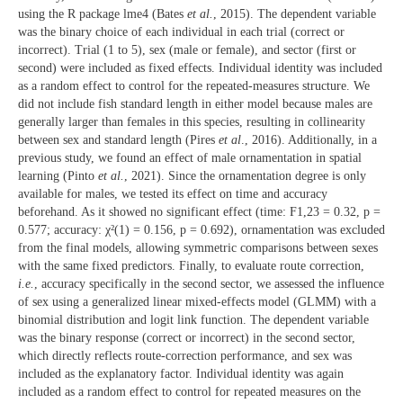
using the R package lme4 (Bates
et al.
, 2015). The dependent variable
was the binary choice of each individual in each trial (correct or
incorrect). Trial (1 to 5), sex (male or female), and sector (first or
second) were included as fixed effects. Individual identity was included
as a random effect to control for the repeated-measures structure. We
did not include fish standard length in either model because males are
generally larger than females in this species, resulting in collinearity
between sex and standard length (Pires
et al
., 2016). Additionally, in a
previous study, we found an effect of male ornamentation in spatial
learning (Pinto
et al.
, 2021). Since the ornamentation degree is only
available for males, we tested its effect on time and accuracy
beforehand. As it showed no significant effect (time: F1,23 = 0.32, p =
0.577; accuracy: χ²(1) = 0.156, p = 0.692), ornamentation was excluded
from the final models, allowing symmetric comparisons between sexes
with the same fixed predictors. Finally, to evaluate route correction,
i.e.
, accuracy specifically in the second sector, we assessed the influence
of sex using a generalized linear mixed-effects model (GLMM) with a
binomial distribution and logit link function. The dependent variable
was the binary response (correct or incorrect) in the second sector,
which directly reflects route-correction performance, and sex was
included as the explanatory factor. Individual identity was again
included as a random effect to control for repeated measures on the