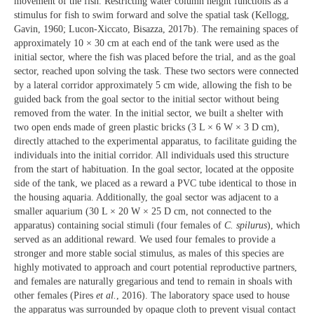
movement of the fish. Restricting water column height functions as a
stimulus for fish to swim forward and solve the spatial task (Kellogg,
Gavin, 1960; Lucon-Xiccato, Bisazza, 2017b). The remaining spaces of
approximately 10 × 30 cm at each end of the tank were used as the
initial sector, where the fish was placed before the trial, and as the goal
sector, reached upon solving the task. These two sectors were connected
by a lateral corridor approximately 5 cm wide, allowing the fish to be
guided back from the goal sector to the initial sector without being
removed from the water. In the initial sector, we built a shelter with
two open ends made of green plastic bricks (3 L × 6 W × 3 D cm),
directly attached to the experimental apparatus, to facilitate guiding the
individuals into the initial corridor. All individuals used this structure
from the start of habituation. In the goal sector, located at the opposite
side of the tank, we placed as a reward a PVC tube identical to those in
the housing aquaria. Additionally, the goal sector was adjacent to a
smaller aquarium (30 L × 20 W × 25 D cm, not connected to the
apparatus) containing social stimuli (four females of
C. spilurus
), which
served as an additional reward. We used four females to provide a
stronger and more stable social stimulus, as males of this species are
highly motivated to approach and court potential reproductive partners,
and females are naturally gregarious and tend to remain in shoals with
other females (Pires
et al.
, 2016). The laboratory space used to house
the apparatus was surrounded by opaque cloth to prevent visual contact