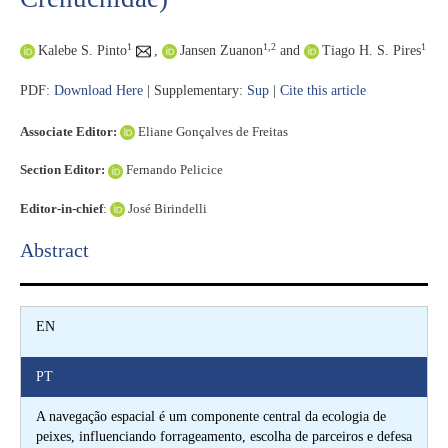
1
1,2
1
Kalebe S. Pinto
,
Jansen Zuanon
and
Tiago H. S. Pires
PDF:
Download Here
| Supplementary:
Sup
|
Cite this article
Associate Editor:
Eliane Gonçalves de Freitas
Section Editor:
Fernando Pelicice
Editor-in-chief
:
José Birindelli
Abstract​
EN
PT
A navegação espacial é um componente central da ecologia de
peixes, influenciando forrageamento, escolha de parceiros e defesa