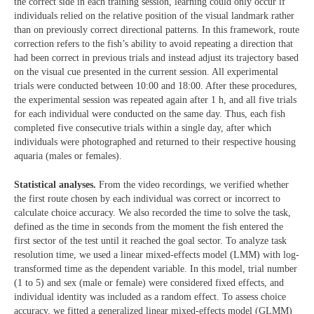
the correct side in each training session, learning could only occur if
individuals relied on the relative position of the visual landmark rather
than on previously correct directional patterns. In this framework, route
correction refers to the fish’s ability to avoid repeating a direction that
had been correct in previous trials and instead adjust its trajectory based
on the visual cue presented in the current session. All experimental
trials were conducted between 10:00 and 18:00. After these procedures,
the experimental session was repeated again after 1 h, and all five trials
for each individual were conducted on the same day. Thus, each fish
completed five consecutive trials within a single day, after which
individuals were photographed and returned to their respective housing
aquaria (males or females).
Statistical analyses.
From the video recordings, we verified whether
the first route chosen by each individual was correct or incorrect to
calculate choice accuracy. We also recorded the time to solve the task,
defined as the time in seconds from the moment the fish entered the
first sector of the test until it reached the goal sector. To analyze task
resolution time, we used a linear mixed-effects model (LMM) with log-
transformed time as the dependent variable. In this model, trial number
(1 to 5) and sex (male or female) were considered fixed effects, and
individual identity was included as a random effect. To assess choice
accuracy, we fitted a generalized linear mixed-effects model (GLMM)