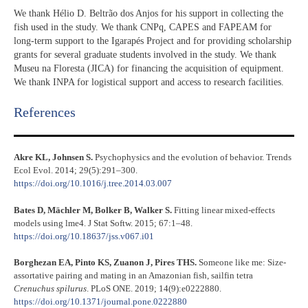
We thank Hélio D. Beltrão dos Anjos for his support in collecting the
fish used in the study. We thank CNPq, CAPES and FAPEAM for
long-term support to the Igarapés Project and for providing scholarship
grants for several graduate students involved in the study. We thank
Museu na Floresta (JICA) for financing the acquisition of equipment.
We thank INPA for logistical support and access to research facilities.
References​
Akre KL, Johnsen S.
Psychophysics and the evolution of behavior. Trends
Ecol Evol. 2014; 29(5):291–300.
https://doi.org/10.1016/j.tree.2014.03.007
Bates D, Mächler M, Bolker B, Walker S.
Fitting linear mixed-effects
models using lme4. J Stat Softw. 2015; 67:1–48.
https://doi.org/10.18637/jss.v067.i01
Borghezan EA, Pinto KS, Zuanon J, Pires THS.
Someone like me: Size-
assortative pairing and mating in an Amazonian fish, sailfin tetra
Crenuchus spilurus
. PLoS ONE. 2019; 14(9):e0222880.
https://doi.org/10.1371/journal.pone.0222880