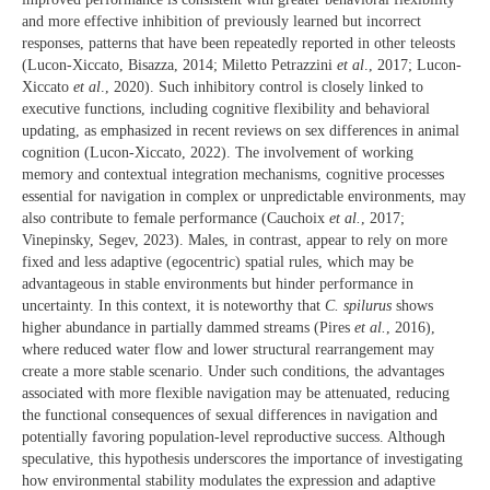
and more effective inhibition of previously learned but incorrect
responses, patterns that have been repeatedly reported in other teleosts
(Lucon-Xiccato, Bisazza, 2014; Miletto Petrazzini
et al
., 2017; Lucon-
Xiccato
et al
., 2020). Such inhibitory control is closely linked to
executive functions, including cognitive flexibility and behavioral
updating, as emphasized in recent reviews on sex differences in animal
cognition (Lucon-Xiccato, 2022). The involvement of working
memory and contextual integration mechanisms, cognitive processes
essential for navigation in complex or unpredictable environments, may
also contribute to female performance (Cauchoix
et al.
, 2017;
Vinepinsky, Segev, 2023). Males, in contrast, appear to rely on more
fixed and less adaptive (egocentric) spatial rules, which may be
advantageous in stable environments but hinder performance in
uncertainty. In this context, it is noteworthy that
C. spilurus
shows
higher abundance in partially dammed streams (Pires
et al.
, 2016),
where reduced water flow and lower structural rearrangement may
create a more stable scenario. Under such conditions, the advantages
associated with more flexible navigation may be attenuated, reducing
the functional consequences of sexual differences in navigation and
potentially favoring population-level reproductive success. Although
speculative, this hypothesis underscores the importance of investigating
how environmental stability modulates the expression and adaptive