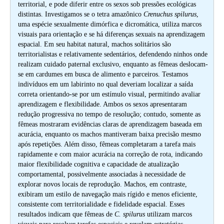
territorial, e pode diferir entre os sexos sob pressões ecológicas
distintas. Investigamos se o tetra amazônico
Crenuchus spilurus
,
uma espécie sexualmente dimórfica e dicromática, utiliza marcos
visuais para orientação e se há diferenças sexuais na aprendizagem
espacial. Em seu habitat natural, machos solitários são
territorialistas e relativamente sedentários, defendendo ninhos onde
realizam cuidado paternal exclusivo, enquanto as fêmeas deslocam-
se em cardumes em busca de alimento e parceiros. Testamos
indivíduos em um labirinto no qual deveriam localizar a saída
correta orientando-se por um estímulo visual, permitindo avaliar
aprendizagem e flexibilidade. Ambos os sexos apresentaram
redução progressiva no tempo de resolução; contudo, somente as
fêmeas mostraram evidências claras de aprendizagem baseada em
acurácia, enquanto os machos mantiveram baixa precisão mesmo
após repetições. Além disso, fêmeas completaram a tarefa mais
rapidamente e com maior acurácia na correção de rota, indicando
maior flexibilidade cognitiva e capacidade de atualização
comportamental, possivelmente associadas à necessidade de
explorar novos locais de reprodução. Machos, em contraste,
exibiram um estilo de navegação mais rígido e menos eficiente,
consistente com territorialidade e fidelidade espacial. Esses
resultados indicam que fêmeas de
C. spilurus
utilizam marcos