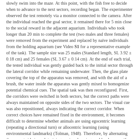
slowly swim into the maze. At this point, with the fish free to decide
when to advance to the next sectors, recording began. The experimenter
observed the test remotely via a monitor connected to the camera. After
the individual reached the goal sector, it remained there for 5 min close
to the social reward in the adjacent aquarium. Individuals who took
longer than 20 min to complete the test (two males and three females)
were removed from the experiment and replaced by naïve individuals
from the holding aquarium (see Video
S1
for a representative example
of the task). The sample size was 25 males (Standard length, SL 3.92 ±
0.18 cm) and 25 females (SL 3.67 ± 0.14 cm). At the end of each trial,
the tested individual was gently guided back to the initial sector through
the lateral corridor while remaining underwater. Then, the glass plate
covering the top of the apparatus was removed, and with the aid of a
brush, the water inside the apparatus was gently mixed to homogenize
potential chemical cues. The spatial task was then reconfigured. First,
the corridors were switched in both sectors, but the correct paths were
always maintained on opposite sides of the two sectors. The visual cue
was also repositioned, always indicating the correct corridor. When
correct choices have remained fixed in the environment, it becomes
difficult to determine whether animals are using egocentric learning
(repeating a directional turn) or allocentric learning (using
environmental landmarks) (Tolman, 1948). Therefore, by alternating