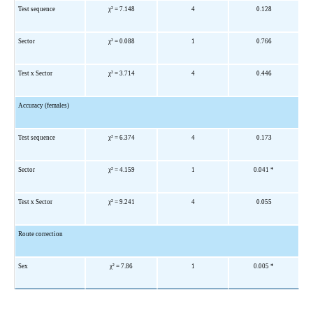
Test sequence
χ
² = 7.148
4
0.128
Sector
χ
² = 0.088
1
0.766
Test x Sector
χ
² = 3.714
4
0.446
Accuracy (females)
Test sequence
χ
² = 6.374
4
0.173
Sector
χ
² = 4.159
1
0.041 *
Test x Sector
χ
² = 9.241
4
0.055
Route correction
Sex
χ
² = 7.86
1
0.005 *