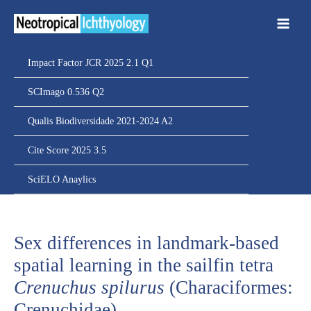
Ir
para
o
conteúdo
Impact Factor JCR 2025 2.1 Q1
SCImago 0.536 Q2
Qualis Biodiversidade 2021-2024 A2
Cite Score 2025 3.5
SciELO Anaylics
Sex differences in landmark-based
spatial learning in the sailfin tetra
Crenuchus spilurus
(Characiformes:
Crenuchidae)