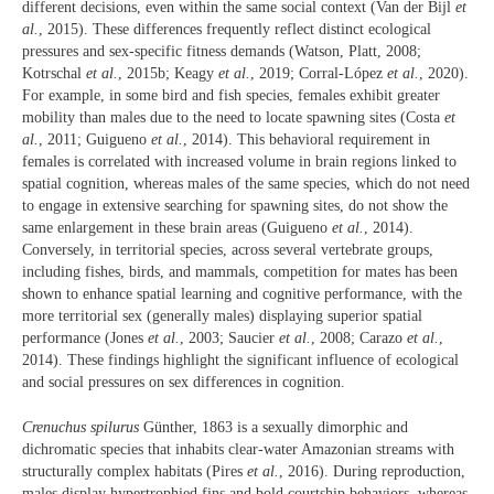
different decisions, even within the same social context (Van der Bijl
et
al.
, 2015). These differences frequently reflect distinct ecological
pressures and sex-specific fitness demands (Watson, Platt, 2008;
Kotrschal
et al.
, 2015b; Keagy
et al.
, 2019; Corral‐López
et al.
, 2020).
For example, in some bird and fish species, females exhibit greater
mobility than males due to the need to locate spawning sites (Costa
et
al.
, 2011; Guigueno
et al.
, 2014). This behavioral requirement in
females is correlated with increased volume in brain regions linked to
spatial cognition, whereas males of the same species, which do not need
to engage in extensive searching for spawning sites, do not show the
same enlargement in these brain areas (Guigueno
et al.
, 2014).
Conversely, in territorial species, across several vertebrate groups,
including fishes, birds, and mammals, competition for mates has been
shown to enhance spatial learning and cognitive performance, with the
more territorial sex (generally males) displaying superior spatial
performance (Jones
et al.
, 2003; Saucier
et al.
, 2008; Carazo
et al.
,
2014). These findings highlight the significant influence of ecological
and social pressures on sex differences in cognition.
Crenuchus spilurus
Günther, 1863 is a sexually dimorphic and
dichromatic species that inhabits clear-water Amazonian streams with
structurally complex habitats (Pires
et al.
, 2016). During reproduction,
males display hypertrophied fins and bold courtship behaviors, whereas