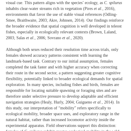
visual cue. This pattern aligns with the species’ ecology, as
C. spilurus
inhabits clear-water streams rich in vegetation (Pires
et al.
, 2016),
environments that favor the use of stable visual references (Odling‐
Smee, Braithwaite, 2003; Akre, Johnsen, 2014). Our findings reinforce
the broader evidence that spatial cognition is well developed in teleost
fishes, especially in ecologically relevant contexts (Brown, Laland,
2003; Salas
et al.
, 2006; Sovrano
et al.
, 2020).
Although both sexes reduced their resolution time across trials, only
females showed accuracy patterns consistent with learning the
landmark-based task. Contrary to our initial assumption, females
completed the task faster and with higher accuracy when correcting
their route in the second sector, a pattern suggesting greater cognitive
flexibility, potentially linked to broader ecological demands for spatial
exploration. In many species, including fishes and birds, females are
responsible for locating suitable spawning or foraging sites and are
therefore under selective pressure to develop adaptable and efficient
navigation strategies (Healy, Hurly, 2004; Guigueno
et al.
, 2014). In
this study, our interpretation of “mobility” refers specifically to
ecological mobility, broader space uses, and exploratory range in the
natural habitat, rather than increased locomotor activity inside the
experimental apparatus. Field observations support this distinction: