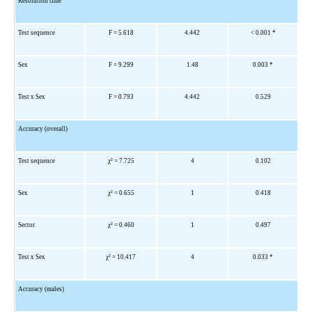
Resolution time
Test sequence
F = 5.618
4.442
< 0.001 *
Sex
F = 9.299
1.48
0.003 *
Test x Sex
F = 0.793
4.442
0.529
Accuracy (overall)
Test sequence
χ
² = 7.725
4
0.102
Sex
χ
² = 0.655
1
0.418
Sector
χ
² = 0.460
1
0.497
Test x Sex
χ
² = 10.417
4
0.033 *
Accuracy (males)