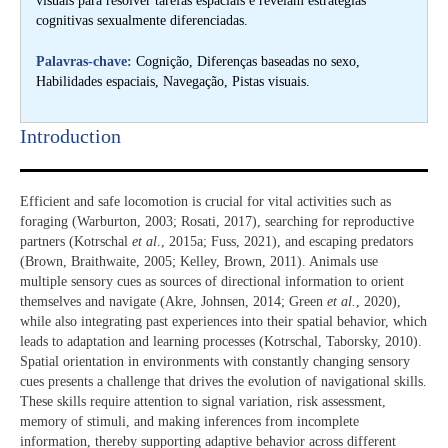
visuais para resolver tarefas espaciais e revelam estratégias
cognitivas sexualmente diferenciadas.
Palavras-chave:
Cognição, Diferenças baseadas no sexo,
Habilidades espaciais, Navegação, Pistas visuais.
Introduction​
Efficient and safe locomotion is crucial for vital activities such as
foraging (Warburton, 2003; Rosati, 2017), searching for reproductive
partners (Kotrschal
et al
., 2015a; Fuss, 2021), and escaping predators
(Brown, Braithwaite, 2005; Kelley, Brown, 2011). Animals use
multiple sensory cues as sources of directional information to orient
themselves and navigate (Akre, Johnsen, 2014; Green
et al.
, 2020),
while also integrating past experiences into their spatial behavior, which
leads to adaptation and learning processes (Kotrschal, Taborsky, 2010).
Spatial orientation in environments with constantly changing sensory
cues presents a challenge that drives the evolution of navigational skills.
These skills require attention to signal variation, risk assessment,
memory of stimuli, and making inferences from incomplete
information, thereby supporting adaptive behavior across different