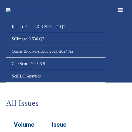
Ir
para
o
conteúdo
Impact Factor JCR 2025 2.1 Q1
SCImago 0.536 Q2
Qualis Biodiversidade 2021-2024 A2
Cite Score 2025 3.5
SciELO Anaylics
All Issues
Volume
Issue