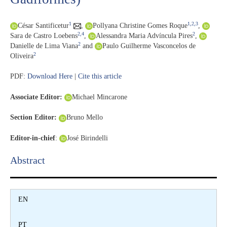
1
1,2,3
César Santificetur
,
Pollyana Christine Gomes Roque
,
2,4
2
Sara de Castro Loebens
,
Alessandra Maria Advíncula Pires
,
2
Danielle de Lima Viana
and
Paulo Guilherme Vasconcelos de
2
Oliveira
PDF:
Download Here
|
Cite this article
Associate Editor:
Michael Mincarone
Section Editor:
Bruno Mello
Editor-in-chief
:
José Birindelli
Abstract​
EN
PT