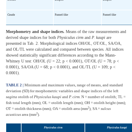
Cauda
Funnel-like
Funnel-like
Morphometry and shape indices.
Means of the raw measurements and
derived shape indices for both
Physiculus cirm
and
P. kaupi
are
presented in Tab. 2. Morphological indices OH/OL, OT/OL, SA/OA,
and OL/TL were calculated and compared between species. All indices
showed statistically significant differences according to the Mann-
Whitney U test: OH/OL (U = 22; p < 0.0001), OT/OL (U = 78; p <
0.0001), SA/OA (U = 68; p < 0.0001), and OL/TL (U = 109; p <
0.0001).
TABLE 2 |
Minimum and maximum values, range of means, and standard
deviation (SD) for morphometric variables and shape indices of the left
sagitta
otolith of
Physiculus kaupi
and
P. cirm
. N = number of otolith; TL =
fish total length (mm); OL = otolith length (mm); OH = otolith height (mm);
2
OT = otolith thickness (mm); OA = otolith area (mm
); SA =
sulcus
2
acusticus
area (mm
).
Physiculus cirm
Physiculus kaupi