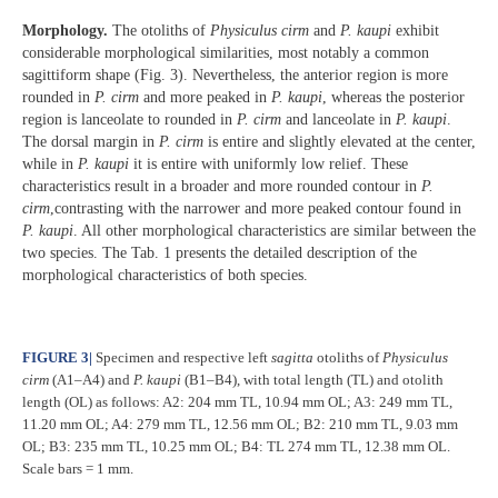
Morphology.
The otoliths of
Physiculus cirm
and
P. kaupi
exhibit
considerable morphological similarities, most notably a common
sagittiform shape (Fig. 3). Nevertheless, the anterior region is more
rounded in
P. cirm
and more peaked in
P. kaupi
, whereas the posterior
region is lanceolate to rounded in
P. cirm
and lanceolate in
P. kaupi
.
The dorsal margin in
P. cirm
is entire and slightly elevated at the center,
while in
P. kaupi
it is entire with uniformly low relief. These
characteristics result in a broader and more rounded contour in
P.
cirm
,contrasting with the narrower and more peaked contour found in
P. kaupi
. All other morphological characteristics are similar between the
two species. The Tab. 1 presents the detailed description of the
morphological characteristics of both species.
FIGURE 3
|
Specimen and respective left
sagitta
otoliths of
Physiculus
cirm
(A1–A4) and
P. kaupi
(B1–B4), with total length (TL) and otolith
length (OL) as follows: A2: 204 mm TL, 10.94 mm OL; A3: 249 mm TL,
11.20 mm OL; A4: 279 mm TL, 12.56 mm OL; B2: 210 mm TL, 9.03 mm
OL; B3: 235 mm TL, 10.25 mm OL; B4: TL 274 mm TL, 12.38 mm OL.
Scale bars = 1 mm.