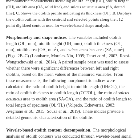
morphometric measurements including otolith length (OL), otolith height
(OH), otolith area (OA, solid line), and sulcus acusticus area (SA, dotted
line);
C.
Shows the otolith profile indicating its thickness (OT);
D.
Displays
the otolith outline with the centroid and selected points along the 512
point digitized contour used for wavelet-based shape analysis.
Morphometry and shape indices.
The variables included otolith
length (OL, mm), otolith height (OH, mm), otolith thickness (OT,
2
2
mm), otolith area (OA, mm
), and
sulcus acusticus
area (SA, mm
)
(Figs. 2B–C) (Lombarte, Morales‐Nin, 1995; Tuset
et al
., 2003; Rossi-
Wongtschowski
et al
., 2014). A paired sample
t
-test was used to assess
whether there were significant differences between left and right
otoliths, based on the mean values of the measured variables. From
these measurements, the following morphometric indices were
calculated: the ratio of otolith height to otolith length (OH/OL), the
ratio of otolith thickness to otolith length (OT/OL), the ratio of
sulcus
acusticus
area to otolith area (SA/OA), and the ratio of otolith length to
total length of specimen (OL/TL) (Volpedo, Echeverría, 2003;
Avigliano
et al
., 2015; Souza
et al
., 2019). These indices provide a
detailed geometric characterization of the otoliths.
Wavelet-based otolith contour decomposition.
The morphological
analysis of otolith contours was conducted through wavelet-based signal