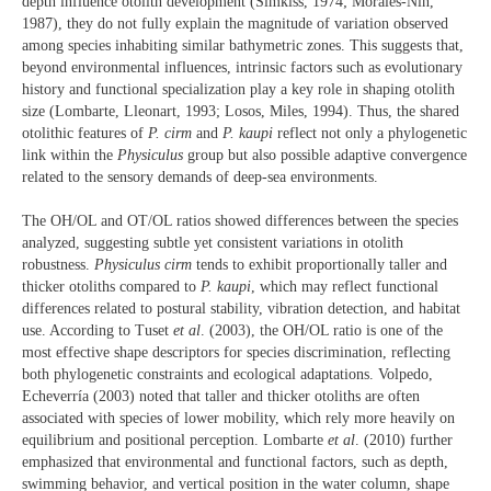
depth influence otolith development (Simkiss, 1974; Morales-Nin,
1987), they do not fully explain the magnitude of variation observed
among species inhabiting similar bathymetric zones. This suggests that,
beyond environmental influences, intrinsic factors such as evolutionary
history and functional specialization play a key role in shaping otolith
size (Lombarte, Lleonart, 1993; Losos, Miles, 1994). Thus, the shared
otolithic features of
P. cirm
and
P. kaupi
reflect not only a phylogenetic
link within the
Physiculus
group but also possible adaptive convergence
related to the sensory demands of deep-sea environments.
The OH/OL and OT/OL ratios showed differences between the species
analyzed, suggesting subtle yet consistent variations in otolith
robustness.
Physiculus cirm
tends to exhibit proportionally taller and
thicker otoliths compared to
P. kaupi
, which may reflect functional
differences related to postural stability, vibration detection, and habitat
use. According to Tuset
et al
. (2003), the OH/OL ratio is one of the
most effective shape descriptors for species discrimination, reflecting
both phylogenetic constraints and ecological adaptations. Volpedo,
Echeverría (2003) noted that taller and thicker otoliths are often
associated with species of lower mobility, which rely more heavily on
equilibrium and positional perception. Lombarte
et al
. (2010) further
emphasized that environmental and functional factors, such as depth,
swimming behavior, and vertical position in the water column, shape