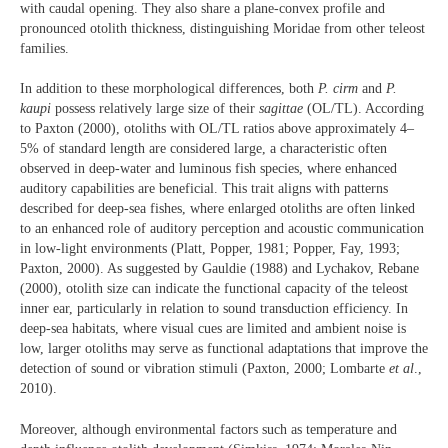
with caudal opening. They also share a plane-convex profile and
pronounced otolith thickness, distinguishing Moridae from other teleost
families.
In addition to these morphological differences, both
P. cirm
and
P.
kaupi
possess relatively large size of their
sagittae
(OL/TL). According
to Paxton (2000), otoliths with OL/TL ratios above approximately 4–
5% of standard length are considered large, a characteristic often
observed in deep-water and luminous fish species, where enhanced
auditory capabilities are beneficial. This trait aligns with patterns
described for deep-sea fishes, where enlarged otoliths are often linked
to an enhanced role of auditory perception and acoustic communication
in low-light environments (Platt, Popper, 1981; Popper, Fay, 1993;
Paxton, 2000). As suggested by Gauldie (1988) and Lychakov, Rebane
(2000), otolith size can indicate the functional capacity of the teleost
inner ear, particularly in relation to sound transduction efficiency. In
deep-sea habitats, where visual cues are limited and ambient noise is
low, larger otoliths may serve as functional adaptations that improve the
detection of sound or vibration stimuli (Paxton, 2000; Lombarte
et al
.,
2010).
Moreover, although environmental factors such as temperature and