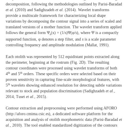
decomposition, following the methodologies outlined by Parisi-Baradad
et al
. (2010) and Sadighzadeh
et al
. (2014). Wavelet transforms
provide a multiscale framework for characterizing local shape
variations by decomposing the contour signal into a series of scaled and
translated versions of a mother function. The wavelet transform applied
follows the general form Ψ
(x) = (1/s)Ψ(φ/s), where Ψ is a compactly
s
supported function, φ denotes a step filter, and
s
is a scale parameter
controlling frequency and amplitude modulation (Mallat, 1991).
Each otolith was represented by 512 equidistant points extracted along
the perimeter, beginning at the rostrum (Fig. 2D). The resulting
contour coordinates were processed using wavelet transforms of both
th
th
4
and 5
orders. These specific orders were selected based on their
proven sensitivity in capturing fine-scale morphological features, with
th
5
wavelets showing enhanced resolution for detecting subtle variations
relevant to stock and population discrimination (Sadighzadeh
et al
.,
2014; Tuset
et al
., 2015).
Contour extraction and preprocessing were performed using AFORO
(http://aforo.cmima.csic.es), a dedicated software platform for the
acquisition and analysis of otolith morphometric data (Parisi-Baradad
et
al
., 2010). The tool enabled standardized digitization of the contours