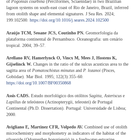
of
Pogonias courbina
(Perciformes, Sciaenidae) in two Brazilian
lagoon systems on south-east coast of Rio de Janeiro, Brazil, inferred
from otolith shape and elemental signatures. J Sea Res. 2024;
199:102500.
https://doi.org/10.1016/j.seares.2024.102500
Araújo TCM, Seoane JCS, Coutinho PN.
Geomorfologia da
plataforma continental de Pernambuco. Oceanografia: um cenário
tropical. 2004; 39–57.
Arellano RV, Hamerlynck O, Vincx M, Mees J, Hostens K,
Gijselinck W.
Changes in the ratio of the sulcus acusticus area to the
sagitta area of
Pomatoschistus minutus
and
P. lozanoi
(Pisces,
Gobiidae). Mar Biol. 1995; 122(3):355–60.
https://doi.org/10.1007/BF00350868
Assis CADS.
Estudo morfológico dos otólitos
Sagitta
,
Asteriscus
e
Lapillus
de teleósteos (Actinopterygii, teleostei) de Portugal
Continental (Ph.D. Dissertation). Portugal: Universidade de Lisboa;
2000.
Avigliano E, Martinez CFR, Volpedo AV.
Combined use of otolith
microchemistry and morphometry as indicators of the habitat of the
silverside (
Odontesthes bonariensis
) in a freshwater-estuarine