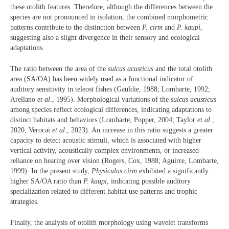
these otolith features. Therefore, although the differences between the
species are not pronounced in isolation, the combined morphometric
patterns contribute to the distinction between
P. cirm
and
P. kaupi
,
suggesting also a slight divergence in their sensory and ecological
adaptations.
The ratio between the area of the
sulcus acusticus
and the total otolith
area (SA/OA) has been widely used as a functional indicator of
auditory sensitivity in teleost fishes (Gauldie, 1988; Lombarte, 1992;
Arellano
et al
., 1995). Morphological variations of the
sulcus
acusticus
among species reflect ecological differences, indicating adaptations to
distinct habitats and behaviors (Lombarte, Popper, 2004; Taylor
et al
.,
2020; Verocai
et al
., 2023). An increase in this ratio suggests a greater
capacity to detect acoustic stimuli, which is associated with higher
vertical activity, acoustically complex environments, or increased
reliance on hearing over vision (Rogers, Cox, 1988; Aguirre, Lombarte,
1999). In the present study,
Physiculus cirm
exhibited a significantly
higher SA/OA ratio than
P. kaupi
, indicating possible auditory
specialization related to different habitat use patterns and trophic
strategies.
Finally, the analysis of otolith morphology using wavelet transforms