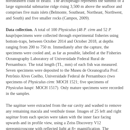
northeastern coast of Brazil. The archipelago represents the summit of a
large sigmoidal submarine ridge rising 3,500 m above the seafloor and
comprises five main islets (Belmonte, Southeast, Northeast, Northwest,
and South) and five smaller rocks (Campos, 2009).
Data collection.
A total of 100
Physiculus
(48
P. cirm
and 52
P.
kaupi
)specimens were collected through experimental fisheries using
bottom-traps, between October 2014 and October 2018, at depths
ranging from 200 to 750 m. Immediately after the capture, the
specimens were cooled and, as far as possible, labelled at the Fisheries
Oceanography Laboratory of Universidade Federal Rural de
Pernambuco. The total length (TL, mm) of each fish was measured.
Seven specimens were deposited to the Museu de Oceanografia Prof.
Petrônio Alves Coelho, Universidade Federal de Pernambuco (two
specimens of
Physiculus cirm
: MOCH 1521; five specimens of
Physiculus kaupi
: MOCH 1517). Only mature specimens were recorded
in the samples.
The
sagittae
were extracted from the ear cavity and washed to remove
any remaining macula and vestibule tissue. Images of 25 left and right
sagittae
from each species were taken with the inner face facing
upwards and in profile view, using a Zeiss Discovery V12
stereomicroscope with reflected light at 8× magnification. The