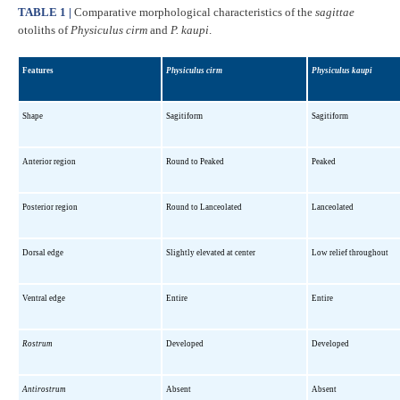
TABLE 1 |
Comparative morphological characteristics of the
sagittae
otoliths of
Physiculus cirm
and
P. kaupi
.
Features
Physiculus cirm
Physiculus kaupi
Shape
Sagitiform
Sagitiform
Anterior region
Round to Peaked
Peaked
Posterior region
Round to Lanceolated
Lanceolated
Dorsal edge
Slightly elevated at center
Low relief throughout
Ventral edge
Entire
Entire
Rostrum
Developed
Developed
Antirostrum
Absent
Absent