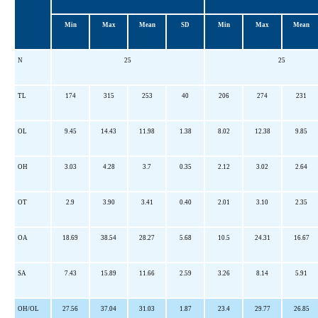
Min
Max
Mean
SD
Min
Max
Mean
N
25
25
TL
174
315
253
40
206
274
231
OL
9.45
14.43
11.98
1.38
8.02
12.38
9.85
OH
3.03
4.28
3.7
0.35
2.12
3.02
2.64
OT
2.9
3.90
3.41
0.40
2.01
3.10
2.35
OA
18.69
38.54
28.27
5.68
10.5
24.31
16.67
SA
7.43
15.89
11.66
2.59
3.26
8.14
5.91
OH/OL
27.56
37.04
31.03
1.87
23.4
29.77
26.85