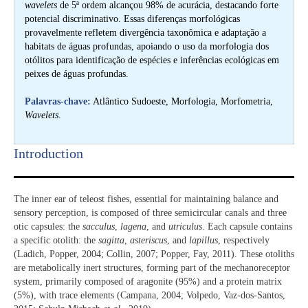
wavelets
de 5ª ordem alcançou 98% de acurácia, destacando forte
potencial discriminativo. Essas diferenças morfológicas
provavelmente refletem divergência taxonômica e adaptação a
habitats de águas profundas, apoiando o uso da morfologia dos
otólitos para identificação de espécies e inferências ecológicas em
peixes de águas profundas.
Palavras-chave:
Atlântico Sudoeste, Morfologia, Morfometria,
Wavelets
.
Introduction​
The inner ear of teleost fishes, essential for maintaining balance and
sensory perception, is composed of three semicircular canals and three
otic capsules: the
sacculus
,
lagena
, and
utriculus
. Each capsule contains
a specific otolith: the
sagitta
,
asteriscus
, and
lapillus
, respectively
(Ladich, Popper, 2004; Collin, 2007; Popper, Fay, 2011). These otoliths
are metabolically inert structures, forming part of the mechanoreceptor
system, primarily composed of aragonite (95%) and a protein matrix
(5%), with trace elements (Campana, 2004; Volpedo, Vaz-dos-Santos,