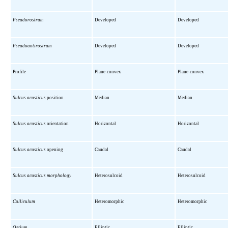
Pseudorostrum
Developed
Developed
Pseudoantirostrum
Developed
Developed
Profile
Plane-convex
Plane-convex
Sulcus acusticus
position
Median
Median
Sulcus acusticus
orientation
Horizontal
Horizontal
Sulcus acusticus
opening
Caudal
Caudal
Sulcus acusticus morphology
Heterosulcoid
Heterosulcoid
Colliculum
Heteromorphic
Heteromorphic
Ostium
Elliptic
Elliptic