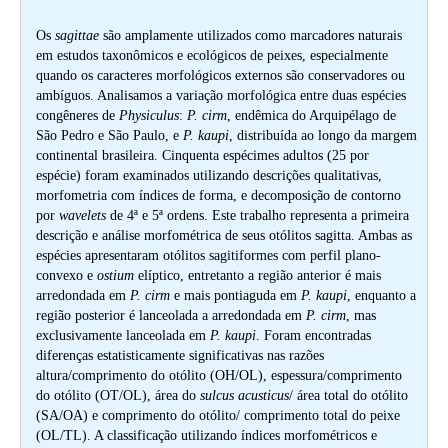
Os
sagittae
são amplamente utilizados como marcadores naturais
em estudos taxonômicos e ecológicos de peixes, especialmente
quando os caracteres morfológicos externos são conservadores ou
ambíguos. Analisamos a variação morfológica entre duas espécies
congêneres de
Physiculus
:
P. cirm
, endêmica do Arquipélago de
São Pedro e São Paulo, e
P. kaupi
, distribuída ao longo da margem
continental brasileira. Cinquenta espécimes adultos (25 por
espécie) foram examinados utilizando descrições qualitativas,
morfometria com índices de forma, e decomposição de contorno
por
wavelets
de 4ª e 5ª ordens. Este trabalho representa a primeira
descrição e análise morfométrica de seus otólitos sagitta. Ambas as
espécies apresentaram otólitos sagitiformes com perfil plano-
convexo e
ostium
elíptico, entretanto a região anterior é mais
arredondada em
P. cirm
e mais pontiaguda em
P. kaupi
, enquanto a
região posterior é lanceolada a arredondada em
P. cirm
, mas
exclusivamente lanceolada em
P. kaupi
. Foram encontradas
diferenças estatisticamente significativas nas razões
altura/comprimento do otólito (OH/OL), espessura/comprimento
do otólito (OT/OL), área do
sulcus acusticus
/ área total do otólito
(SA/OA) e comprimento do otólito/ comprimento total do peixe
(OL/TL). A classificação utilizando índices morfométricos e