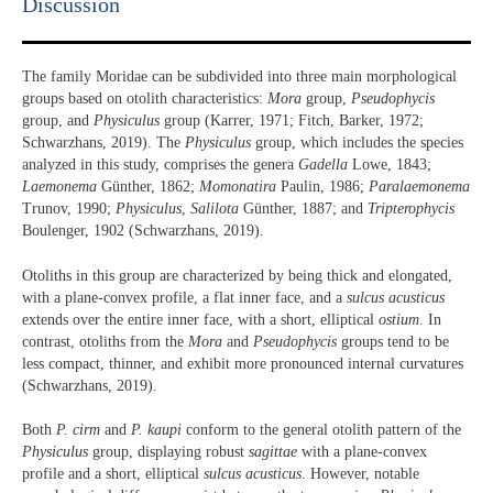
Discussion​
The family Moridae can be subdivided into three main morphological
groups based on otolith characteristics:
Mora
group,
Pseudophycis
group, and
Physiculus
group (Karrer, 1971; Fitch, Barker, 1972;
Schwarzhans, 2019). The
Physiculus
group, which includes the species
analyzed in this study, comprises the genera
Gadella
Lowe, 1843;
Laemonema
Günther, 1862;
Momonatira
Paulin, 1986;
Paralaemonema
Trunov, 1990;
Physiculus
,
Salilota
Günther, 1887; and
Tripterophycis
Boulenger, 1902 (Schwarzhans, 2019).
Otoliths in this group are characterized by being thick and elongated,
with a plane-convex profile, a flat inner face, and a
sulcus acusticus
extends over the entire inner face, with a short, elliptical
ostium
. In
contrast, otoliths from the
Mora
and
Pseudophycis
groups tend to be
less compact, thinner, and exhibit more pronounced internal curvatures
(Schwarzhans, 2019).
Both
P. cirm
and
P. kaupi
conform to the general otolith pattern of the
Physiculus
group, displaying robust
sagittae
with a plane-convex
profile and a short, elliptical
sulcus acusticus
. However, notable