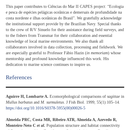
This paper contributes to Ciências do Mar II CAPES project: “Ecologia
e pesca de espécies pelágicas oceânicas e demersais de profundidade na
costa nordeste e ilhas oceânicas do Brasil”. We gratefully acknowledge
the institutional support provide by the Brazilian Navy. Special thanks
to the crew of R/V Sinuelo for their assistance during field surveys, and
to the fishers from Transmar for their collaboration and essential
knowledge of local marine environments. We also thank all
collaborators involved in data collection, processing and fieldwork. We
are especially grateful to Professor Fábio Hazin (
in memoriam
) whose
mentorship and profound knowledge influenced this work. His
dedication to marine science continues to inspire us.
References​
Aguirre H, Lombarte A.
Ecomorphological comparisons of
sagittae
in
Mullus barbatus
and
M. surmuletus
. J Fish Biol. 1999; 55(1):105–14.
https://doi.org/10.1016/S0378-5955(00)00026-5
Almeida PRC, Costa MR, Ribeiro ATR, Almeida A, Azevedo R,
Monteiro-Neto C
et al
.
Population structure and habitat connectivity