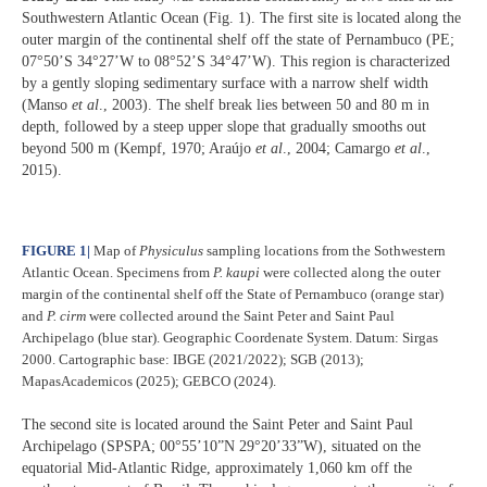
Southwestern Atlantic Ocean (Fig. 1). The first site is located along the
outer margin of the continental shelf off the state of Pernambuco (PE;
07°50’S 34°27’W to 08°52’S 34°47’W). This region is characterized
by a gently sloping sedimentary surface with a narrow shelf width
(Manso
et al
., 2003). The shelf break lies between 50 and 80 m in
depth, followed by a steep upper slope that gradually smooths out
beyond 500 m (Kempf, 1970; Araújo
et al
., 2004; Camargo
et al
.,
2015).
FIGURE 1
|
Map of
Physiculus
sampling locations from the Sothwestern
Atlantic Ocean. Specimens from
P. kaupi
were collected along the outer
margin of the continental shelf off the State of Pernambuco (orange star)
and
P. cirm
were collected around the Saint Peter and Saint Paul
Archipelago (blue star). Geographic Coordenate System. Datum: Sirgas
2000. Cartographic base: IBGE (2021/2022); SGB (2013);
MapasAcademicos (2025); GEBCO (2024).
The second site is located around the Saint Peter and Saint Paul
Archipelago (SPSPA; 00°55’10”N 29°20’33”W), situated on the
equatorial Mid-Atlantic Ridge, approximately 1,060 km off the