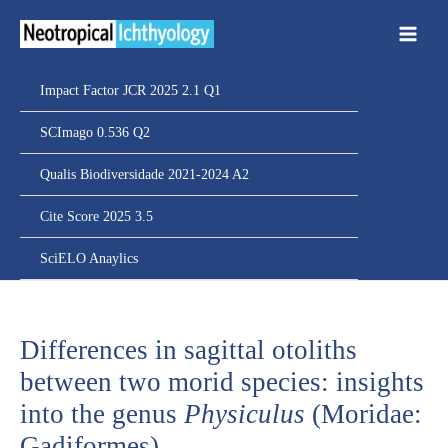
Ir
para
o
conteúdo
Impact Factor JCR 2025 2.1 Q1
SCImago 0.536 Q2
Qualis Biodiversidade 2021-2024 A2
Cite Score 2025 3.5
SciELO Anaylics
Differences in sagittal otoliths
between two morid species: insights
into the genus
Physiculus
(Moridae:
Gadiformes)