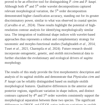
proved to be an effective tool for distinguishing
P. cirm
and
P. kaupi
.
th
th
Although both 4
and 5
order wavelet decompositions captured
th
relevant morphological variation, the 5
order decomposition
demonstrated higher classification accuracy, standing out for its greater
discriminatory power, similar to what was observed in coastal species
(Carvalho
et al
., 2024). These results highlight the potential of high-
resolution contour analysis for identifying morphologically similar
taxa. The integration of traditional shape indices with wavelet-based
approaches thus represents a robust and complementary strategy for
taxonomic and morpho-functional studies (Sadighzadeh
et al
., 2014;
Tuset
et al
., 2021; Charmpila
et al
, 2024). Future research should
incorporate ontogenetic, genetic, and otolith microchemical data to
further elucidate the evolutionary and ecological drivers of
sagitta
morphology.
The results of this study provide the first morphometric description and
analysis of its sagittal otoliths and demonstrate that
Physiculus cirm
and
P. kaupi
can be reliably distinguished based on multiple otolith
morphological features. Qualitative differences in the anterior and
posterior regions, significant variation in shape indices, and distinct
th
th
contours captured by 4
and 5
order wavelets consistently support the
morphological separation between these two species. The significant
differences in OH/OL and OT/OL ratios indicate variations in otolith