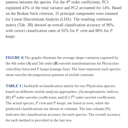
th
patterns between the species. For the 4
order coefficients, PC1
explained 43% of the total variance and PC2 accounted for 14%. Based
on the Broken Stick criterion, 35 principal components were retained
for Linear Discriminant Analysis (LDA). The resulting confusion
matrix (Tab. 3B) showed an overall classification accuracy of 90%,
with correct classification rates of 92% for
P. cirm
and 88% for
P.
kaupi
.
FIGURE 4
|
The graphs illustrate the average shape variation captured by
the 4th order (
A
) and 5th order (
B
) wavelet transformations for Physiculus
cirm (blue line) and P. kaupi (orange line). The lines represent each species
mean wavelet decomposition patterns of otolith contours
TABLE 3 |
Jackknife reclassification matrix for two
Physiculus
species
based on different otolith analysis approaches: (A) morphometric indices,
th
th
(B) 4
order wavelet coefficients, and (C) 5
order wavelet coefficients.
The actual species,
P. cirm
and
P. kaupi
, are listed in rows, while the
predicted classifications are shown in columns. The last column (%)
indicates the classification accuracy for each species. The overall accuracy
for each method is provided in the last row.