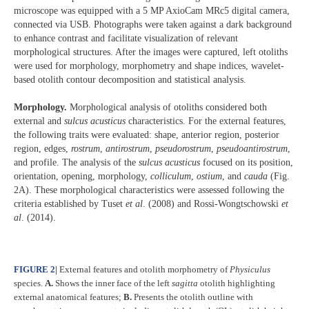
microscope was equipped with a 5 MP AxioCam MRc5 digital camera,
connected via USB. Photographs were taken against a dark background
to enhance contrast and facilitate visualization of relevant
morphological structures. After the images were captured, left otoliths
were used for morphology, morphometry and shape indices, wavelet-
based otolith contour decomposition and statistical analysis.
Morphology.
Morphological analysis of otoliths considered both
external and
sulcus acusticus
characteristics. For the external features,
the following traits were evaluated: shape, anterior region, posterior
region, edges,
rostrum
,
antirostrum
,
pseudorostrum
,
pseudoantirostrum
,
and profile. The analysis of the
sulcus acusticus
focused on its position,
orientation, opening, morphology,
colliculum
,
ostium
, and
cauda
(Fig.
2A). These morphological characteristics were assessed following the
criteria established by Tuset
et al
. (2008) and Rossi-Wongtschowski
et
al
. (2014).
FIGURE 2
|
External features and otolith morphometry of
Physiculus
species.
A.
Shows the inner face of the left
sagitta
otolith highlighting
external anatomical features;
B.
Presents the otolith outline with