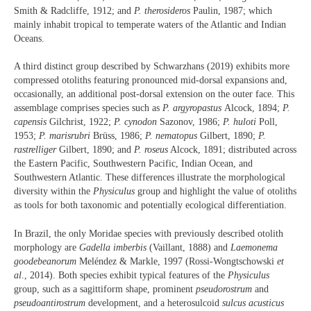
Smith & Radcliffe, 1912; and
P. therosideros
Paulin, 1987; which
mainly inhabit tropical to temperate waters of the Atlantic and Indian
Oceans.
A third distinct group described by Schwarzhans (2019) exhibits more
compressed otoliths featuring pronounced mid-dorsal expansions and,
occasionally, an additional post-dorsal extension on the outer face. This
assemblage comprises species such as
P. argyropastus
Alcock, 1894;
P.
capensis
Gilchrist, 1922;
P. cynodon
Sazonov, 1986;
P. huloti
Poll,
1953;
P. marisrubri
Brüss, 1986;
P. nematopus
Gilbert, 1890;
P.
rastrelliger
Gilbert, 1890; and
P. roseus
Alcock, 1891; distributed across
the Eastern Pacific, Southwestern Pacific, Indian Ocean, and
Southwestern Atlantic. These differences illustrate the morphological
diversity within the
Physiculus
group and highlight the value of otoliths
as tools for both taxonomic and potentially ecological differentiation.
In Brazil, the only Moridae species with previously described otolith
morphology are
Gadella imberbis
(Vaillant, 1888) and
Laemonema
goodebeanorum
Meléndez & Markle, 1997 (Rossi-Wongtschowski
et
al
., 2014). Both species exhibit typical features of the
Physiculus
group, such as a sagittiform shape, prominent
pseudorostrum
and
pseudoantirostrum
development, and a heterosulcoid
sulcus acusticus