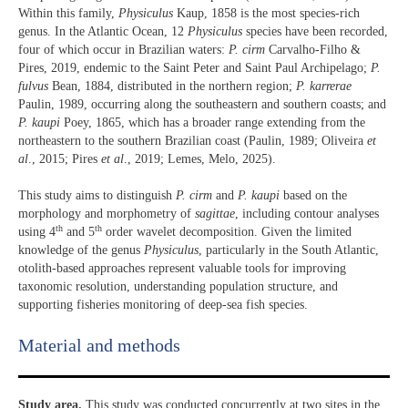
Within this family,
Physiculus
Kaup, 1858 is the most species-rich
genus. In the Atlantic Ocean, 12
Physiculus
species have been recorded,
four of which occur in Brazilian waters:
P. cirm
Carvalho-Filho &
Pires, 2019, endemic to the Saint Peter and Saint Paul Archipelago;
P.
fulvus
Bean, 1884, distributed in the northern region;
P. karrerae
Paulin, 1989, occurring along the southeastern and southern coasts; and
P. kaupi
Poey, 1865, which has a broader range extending from the
northeastern to the southern Brazilian coast (Paulin, 1989; Oliveira
et
al
., 2015; Pires
et al
., 2019; Lemes, Melo, 2025).
This study aims to distinguish
P. cirm
and
P. kaupi
based on the
morphology and morphometry of
sagittae
, including contour analyses
th
th
using 4
and 5
order wavelet decomposition. Given the limited
knowledge of the genus
Physiculus
, particularly in the South Atlantic,
otolith-based approaches represent valuable tools for improving
taxonomic resolution, understanding population structure, and
supporting fisheries monitoring of deep-sea fish species.
Material and methods
Study area.
This study was conducted concurrently at two sites in the