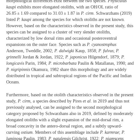
morphological differences exist between the two species.
Physiculus
kaupi
exhibits more elongated otoliths, with an OH/OL ratio of
26.85 ± 1.69 compared to 31.03 ± 1.87 in
P. cirm
. Schwarzhans (2019)
listed
P. kaupi
among the species for which otoliths are not known.
However, based on the characteristics observed in the present study, this
species can be assigned to a cluster of very slender otoliths,
characterized by low dorsal rims and occasional posteroventral
expansions on the outer face. Species such as
P. cyanostrophus
Anderson, Tweddle, 2002;
P. dalwigki
Kaup, 1858;
P. fulvus
;
P.
grinnelli
Jordan & Jordan, 1922;
P. japonicus
Hilgendorf, 1879;
P.
longicavis
Parin, 1984;
P. microbarbata
Paulin & Matallanas, 1990; and
P. nigripinnis
Okamura, 1982 share this morphology and are widely
distributed in tropical and subtropical regions of the Pacific and Indian
Oceans.
Furthermore, based on the otolith characteristics observed in the present
study,
P. cirm
, a species described by Pires
et al
. in 2019 and thus not
previously analysed, can be assigned to the second morphological
category proposed by Schwarzhans also in 2019, defined by moderately
elongated otoliths with a slight expansion of the mid-dorsal rim, a
broad concavity in the antero-dorsal region, and a subtly upward-
curving
ostium
. Members of this assemblage include
P. karrerae
;
P.
luminosa
Paulin, 1983;
P. natalensis
Gilchrist, 1922;
P. nigrescens