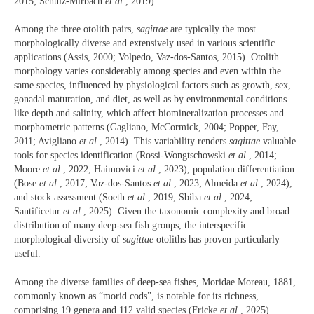
2015; Schulz-Mirbach
et al
., 2019).
Among the three otolith pairs,
sagittae
are typically the most
morphologically diverse and extensively used in various scientific
applications (Assis, 2000; Volpedo, Vaz-dos-Santos, 2015). Otolith
morphology varies considerably among species and even within the
same species, influenced by physiological factors such as growth, sex,
gonadal maturation, and diet, as well as by environmental conditions
like depth and salinity, which affect biomineralization processes and
morphometric patterns (Gagliano, McCormick, 2004; Popper, Fay,
2011; Avigliano
et al
., 2014). This variability renders
sagittae
valuable
tools for species identification (Rossi-Wongtschowski
et al
., 2014;
Moore
et al
., 2022; Haimovici
et al
., 2023), population differentiation
(Bose
et al
., 2017; Vaz-dos-Santos
et al
., 2023; Almeida
et al
., 2024),
and stock assessment (Soeth
et al
., 2019; Sbiba
et al
., 2024;
Santificetur
et al
., 2025). Given the taxonomic complexity and broad
distribution of many deep-sea fish groups, the interspecific
morphological diversity of
sagittae
otoliths has proven particularly
useful.
Among the diverse families of deep-sea fishes, Moridae Moreau, 1881,
commonly known as “morid cods”, is notable for its richness,
comprising 19 genera and 112 valid species (Fricke
et al
., 2025).