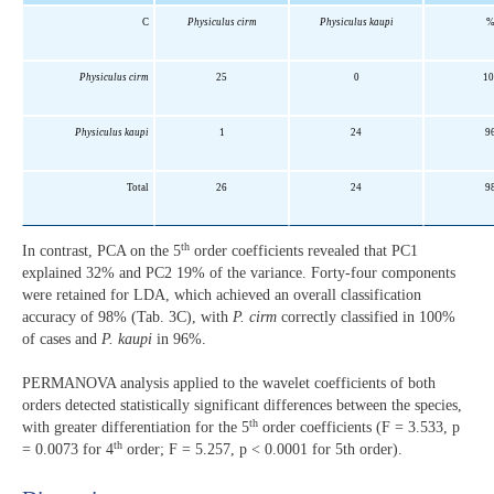
C
Physiculus cirm
Physiculus kaupi
Physiculus cirm
25
0
10
Physiculus kaupi
1
24
9
Total
26
24
9
th
In contrast, PCA on the 5
order coefficients revealed that PC1
explained 32% and PC2 19% of the variance. Forty-four components
were retained for LDA, which achieved an overall classification
accuracy of 98% (Tab. 3C), with
P. cirm
correctly classified in 100%
of cases and
P. kaupi
in 96%.
PERMANOVA analysis applied to the wavelet coefficients of both
orders detected statistically significant differences between the species,
th
with greater differentiation for the 5
order coefficients (F = 3.533, p
th
= 0.0073 for 4
order; F = 5.257, p < 0.0001 for 5th order).