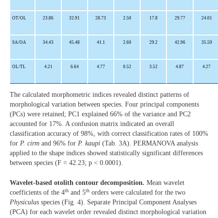
OT/OL
23.86
32.91
28.73
2.50
17.8
29.77
24.01
SA/OA
34.43
45.48
41.1
2.60
29.2
42.96
35.59
OL/TL
4.21
6.64
4.77
0.52
3.52
4.87
4.27
The calculated morphometric indices revealed distinct patterns of
morphological variation between species. Four principal components
(PCs) were retained; PC1 explained 66% of the variance and PC2
accounted for 17%. A confusion matrix indicated an overall
classification accuracy of 98%, with correct classification rates of 100%
for
P. cirm
and 96% for
P. kaupi
(Tab. 3A). PERMANOVA analysis
applied to the shape indices showed statistically significant differences
between species (F = 42.23; p < 0.0001).
Wavelet-based otolith contour decomposition.
Mean wavelet
th
th
coefficients of the 4
and 5
orders were calculated for the two
Physiculus
species (Fig. 4). Separate Principal Component Analyses
(PCA) for each wavelet order revealed distinct morphological variation