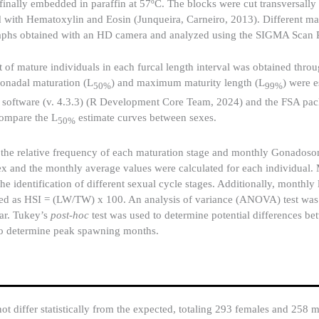
inally embedded in paraffin at 57ºC. The blocks were cut transversally
th Hematoxylin and Eosin (Junqueira, Carneiro, 2013). Different mat
phs obtained with an HD camera and analyzed using the SIGMA Scan P
t of mature individuals in each furcal length interval was obtained thro
 gonadal maturation (L
) and maximum maturity length (L
) were e
50%
99%
e R software (v. 4.3.3) (R Development Core Team, 2024) and the FSA p
compare the L
estimate curves between sexes.
50%
g the relative frequency of each maturation stage and monthly Gonadoso
x and the monthly average values were calculated for each individual.
e identification of different sexual cycle stages. Additionally, monthly 
ated as HSI = (LW/TW) x 100. An analysis of variance (ANOVA) test was
ear. Tukey’s
post-hoc
test was used to determine potential differences b
to determine peak spawning months.
ot differ statistically from the expected, totaling 293 females and 258