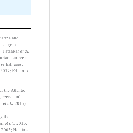
uarine and
d seagrass
4; Patankar
et al
.,
portant source of
se fish uses,
, 2017; Eduardo
f the Atlantic
 reefs, and
iu
et al
., 2015).
ng the
ton
et al
., 2015;
, 2007; Hostim-