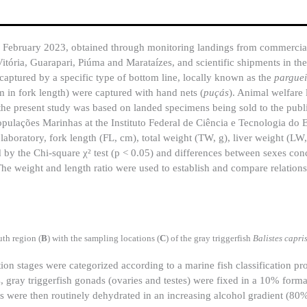
February 2023, obtained through monitoring landings from commercial 
 Vitória, Guarapari, Piúma and Marataízes, and scientific shipments in th
captured by a specific type of bottom line, locally known as the
pargue
m in fork length) were captured with hand nets (
puçás
). Animal welfare 
 the present study was based on landed specimens being sold to the publ
ulações Marinhas at the Instituto Federal de Ciência e Tecnologia do E
laboratory, fork length (FL, cm), total weight (TW, g), liver weight (LW
 by the Chi-square χ² test (p < 0.05) and differences between sexes con
The weight and length ratio were used to establish and compare relatio
uth region (
B
) with the sampling locations (
C
) of the gray triggerfish
Balistes capri
n stages were categorized according to a marine fish classification pr
is, gray triggerfish gonads (ovaries and testes) were fixed in a 10% form
es were then routinely dehydrated in an increasing alcohol gradient (8