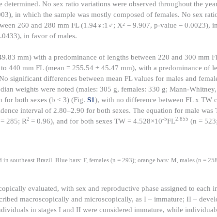
 determined. No sex ratio variations were observed throughout the year
003), in which the sample was mostly composed of females. No sex ratio
between 260 and 280 mm FL (1.94♀:1♂; X² = 9.907, p-value = 0.0023), in
0433), in favor of males.
 49.83 mm) with a predominance of lengths between 220 and 300 mm F
8 to 440 mm FL (mean = 255.54 ± 45.47 mm), with a predominance of l
o significant differences between mean FL values ​​for males and fema
edian weights were noted (males: 305 g, females: 330 g; Mann-Whitney,
h for both sexes (b < 3) (Fig.
S1
), with no difference between FL x TW c
dence interval of 2.80–2.90 for both sexes. The equation for male wa
2
-5
2.855
 = 285; R
= 0.96), and for both sexes TW = 4.528×10
FL
(n = 523
d in southeast Brazil. Blue bars: F, females (n = 293); orange bars: M, males (n = 258
copically evaluated, with sex and reproductive phase assigned to each 
ribed macroscopically and microscopically, as I – immature; II – develo
ndividuals in stages I and II were considered immature, while individua