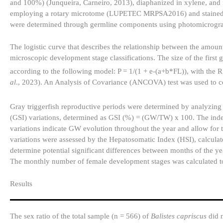
and 100%) (Junqueira, Carneiro, 2013), diaphanized in xylene, and f
employing a rotary microtome (LUPETEC MRPSA2016) and stained wi
were determined through germline components using photomicrogra
The logistic curve that describes the relationship between the amoun
microscopic development stage classifications. The size of the first
according to the following model: P = 1/(1 + e-(a+b*FL)), with th
al
., 2023). An Analysis of Covariance (ANCOVA) test was used to 
Gray triggerfish reproductive periods were determined by analyzin
(GSI) variations, determined as GSI (%) = (GW/TW) x 100. The inde
variations indicate GW evolution throughout the year and allow for th
variations were assessed by the Hepatosomatic Index (HSI), calcul
determine potential significant differences between months of the y
The monthly number of female development stages was calculated 
Results​
The sex ratio of the total sample (n = 566) of
Balistes capriscus
did n