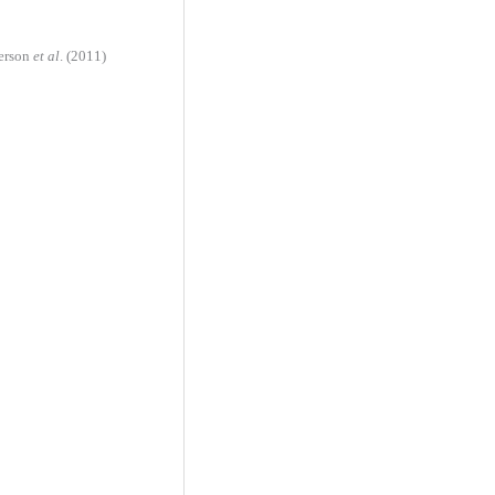
terson
et al
. (2011)