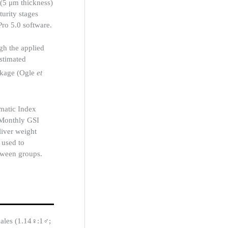
 (5 μm thickness)
urity stages
ro 5.0 software.
ugh the applied
stimated
ackage (Ogle
et
matic Index
 Monthly GSI
liver weight
 used to
etween groups.
 males (1.14♀:1♂;