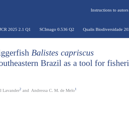
Instructions to auto
 JCR 2025 2.1 Q1
SCImago 0.536 Q2
Qualis Biodiversidade 2
iggerfish
Balistes capriscus
utheastern Brazil as a tool for fisher
2
1
d Lavander
and
Andressa C. M. de Melo