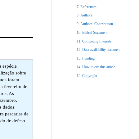
References​
Authors
Authors’ Contribution
Ethical Statement​
Competing Interests
Data availability statement
Funding
a espécie
How to cite this article
lização sobre
Copyright​
duos foram
 a fevereiro de
ros. As
dezembro,
s dados,
a pescarias de
odo de defeso