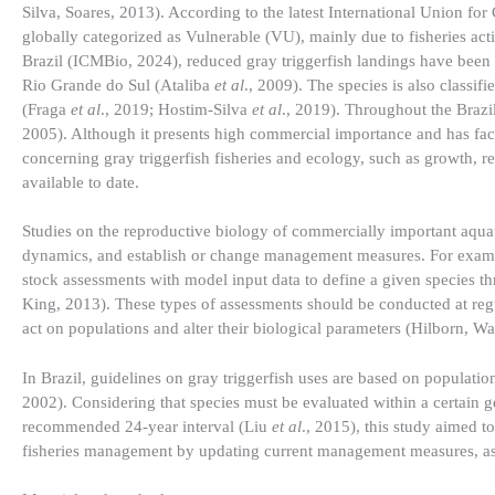
Silva, Soares, 2013). According to the latest International Union fo
globally categorized as Vulnerable (VU), mainly due to fisheries acti
Brazil (ICMBio, 2024), reduced gray triggerfish landings have been
Rio Grande do Sul (Ataliba
et al
., 2009). The species is also classif
(Fraga
et al
., 2019; Hostim-Silva
et al
., 2019). Throughout the Brazi
2005). Although it presents high commercial importance and has face
concerning gray triggerfish fisheries and ecology, such as growth, 
available to date.
Studies on the reproductive biology of commercially important aquati
dynamics, and establish or change management measures. For exampl
stock assessments with model input data to define a given species th
King, 2013). These types of assessments should be conducted at reg
act on populations and alter their biological parameters (Hilborn, Wa
In Brazil, guidelines on gray triggerfish uses are based on populati
2002). Considering that species must be evaluated within a certain g
recommended 24-year interval (Liu
et al
., 2015), this study aimed t
fisheries management by updating current management measures, as