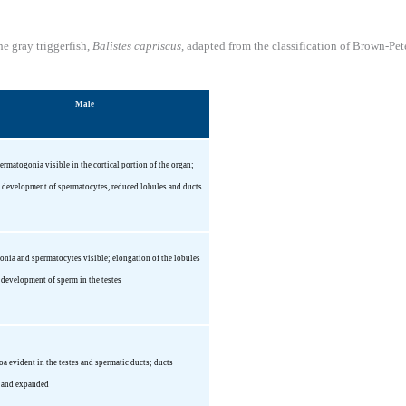
e gray triggerfish,
Balistes capriscus
, adapted from the classification of Brown-Pe
Male
ermatogonia visible in the cortical portion of the organ;
no development of spermatocytes, reduced lobules and ducts
nia and spermatocytes visible; elongation of the lobules
development of sperm in the testes
a evident in the testes and spermatic ducts; ducts
 and expanded