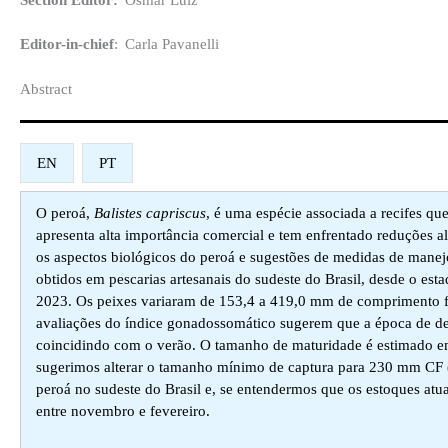
Editor-in-chief
:
Carla Pavanelli
Abstract​
EN
PT
O peroá,
Balistes capriscus
, é uma espécie associada a recifes que
apresenta alta importância comercial e tem enfrentado reduções 
os aspectos biológicos do peroá e sugestões de medidas de manej
obtidos em pescarias artesanais do sudeste do Brasil, desde o esta
2023. Os peixes variaram de 153,4 a 419,0 mm de comprimento fu
avaliações do índice gonadossomático sugerem que a época de de
coincidindo com o verão. O tamanho de maturidade é estimado 
sugerimos alterar o tamanho mínimo de captura para 230 mm CF 
peroá no sudeste do Brasil e, se entendermos que os estoques at
entre novembro e fevereiro.