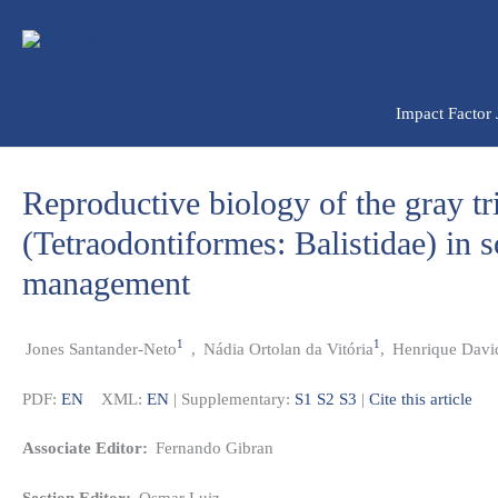
Ir
para
o
conteúdo
Impact Factor
Reproductive biology of the gray tr
(Tetraodontiformes: Balistidae) in so
management
1
1
Jones Santander-Neto
,
Nádia Ortolan da Vitória
,
Henrique Davi
PDF:
EN
XML:
EN
| Supplementary:
S1
S2
S3
|
Cite this article
Associate Editor:
Fernando Gibran
Section Editor:
Osmar Luiz