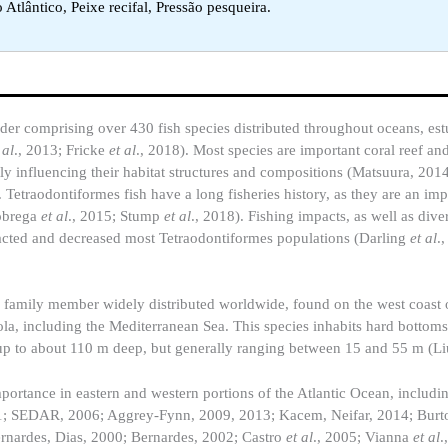
tlântico, Peixe recifal, Pressão pesqueira.
der comprising over 430 fish species distributed throughout oceans, est
 al
., 2013; Fricke
et al
., 2018). Most species are important coral reef an
ly influencing their habitat structures and compositions (Matsuura, 201
. Tetraodontiformes fish have a long fisheries history, as they are an im
Nóbrega
et al
., 2015; Stump
et al
., 2018). Fishing impacts, as well as diver
pacted and decreased most Tetraodontiformes populations (Darling
et al
.
e family member widely distributed worldwide, found on the west coast o
la, including the Mediterranean Sea. This species inhabits hard bottoms,
hs up to about 110 m deep, but generally ranging between 15 and 55 m (L
mportance in eastern and western portions of the Atlantic Ocean, includi
01; SEDAR, 2006; Aggrey-Fynn, 2009, 2013; Kacem, Neifar, 2014; Bur
Bernardes, Dias, 2000; Bernardes, 2002; Castro
et al
., 2005; Vianna
et al
.