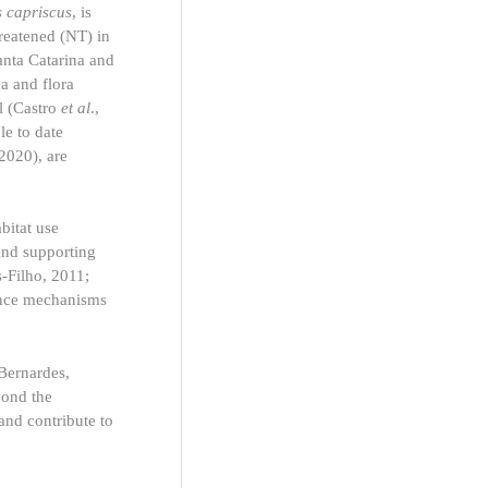
s capriscus
, is
hreatened (NT) in
anta Catarina and
na and flora
l (Castro
et al
.,
le to date
 2020), are
bitat use
and supporting
s-Filho, 2011;
dence mechanisms
 Bernardes,
yond the
 and contribute to