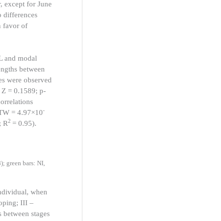
, except for June
 differences
 favor of
L and modal
engths between
les were observed
 Z = 0.1589; p-
orrelations
-
s TW = 4.97×10
2
; R
= 0.95).
); green bars: NI,
individual, when
ping; III –
ls between stages