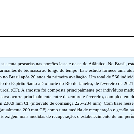
 sustenta pescarias nas porções leste e oeste do Atlântico. No Brasil, est
alarmantes de biomassa ao longo do tempo. Este estudo fornece uma atua
o no Brasil após 20 anos da primeira avaliação. Um total de 566 indiví
do do Espírito Santo até o norte do Rio de Janeiro, de fevereiro de 2021
rcal (CF). A amostra foi composta principalmente por indivíduos madu
sova ocorre principalmente entre dezembro e fevereiro, com pico em 
em 230,9 mm CF (intervalo de confiança 225–234 mm). Com base nesse
(atualmente 200 mm CF) como uma medida de recuperação e gestão par
uais exigem mais medidas de recuperação, o estabelecimento de um perí