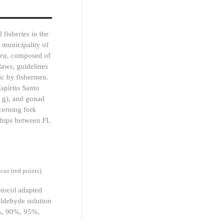
fisheries in the
e municipality of
ira
, composed of
laws, guidelines
ic by fishermen.
spírito Santo
, g), and gonad
cerning fork
nships between FL
scus
(red points).
otocol adapted
aldehyde solution
0%, 90%, 95%,