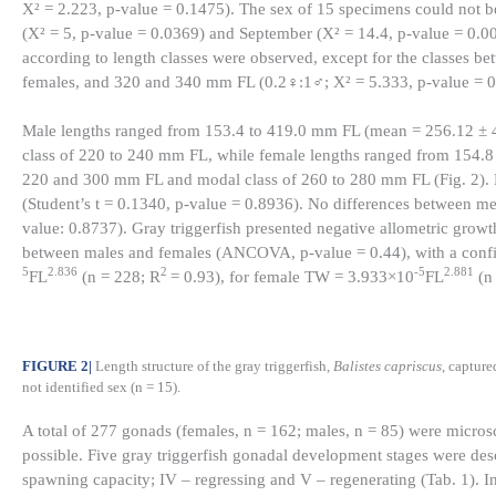
X² = 2.223, p-value = 0.1475). The sex of 15 specimens could not be
(X² = 5, p-value = 0.0369) and September (X² = 14.4, p-value = 0.0
according to length classes were observed, except for the classes 
females, and 320 and 340 mm FL (0.2♀:1♂; X² = 5.333, p-value = 0.
Male lengths ranged from 153.4 to 419.0 mm FL (mean = 256.12 ±
class of 220 to 240 mm FL, while female lengths ranged from 154.
220 and 300 mm FL and modal class of 260 to 280 mm FL (Fig. 2). N
(Student’s t = 0.1340, p-value = 0.8936). No differences between m
value: 0.8737). Gray triggerfish presented negative allometric growt
between males and females (ANCOVA, p-value = 0.44), with a confi
5
2.836
2
-5
2.881
FL
(n = 228; R
= 0.93), for female TW = 3.933×10
FL
(n
FIGURE 2
|
Length structure of the gray triggerfish,
Balistes capriscus
, capture
not identified sex (n = 15).
A total of 277 gonads (females, n = 162; males, n = 85) were micros
possible. Five gray triggerfish gonadal development stages were desc
spawning capacity; IV – regressing and V – regenerating (Tab. 1). I