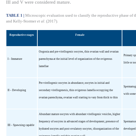
III and V were considered mature.
TABLE 1 |
Microscopic evaluation used to classify the reproductive phase of th
and Kelly-Stormer
et al
. (2017).
Reproductive stages
Female
Oogonia and pre-vitellogenic oocytes, thin ovarian wall and ovarian
Primary sp
I – Immature
parenchyma at the initial level of organization of the ovigerous
little or 
lamellae
Pre-vitellogenic oocytes in abundance, oocytes in initial and
Spermatogo
II – Developing
secondary vitellogenesis, thin ovigerous lamella occupying the
with some 
ovarian parenchyma, ovarian wall starting to vary from thick to thin
Abundant mature oocytes with abundant vitellogenic vesicles, higher
frequency of oocytes in advanced stages of development, presence of
Spermatozo
III – Spawning capable
hydrated oocytes and post-ovulatory oocytes; disorganization of the
developed