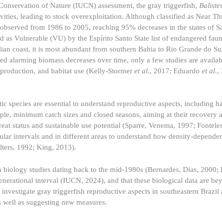
r Conservation of Nature (IUCN) assessment, the gray triggerfish,
Baliste
vities, leading to stock overexploitation. Although classified as Near T
 observed from 1986 to 2005, reaching 95% decreases in the states of S
ied as Vulnerable (VU) by the Espírito Santo State list of endangered fau
lian coast, it is most abundant from southern Bahia to Rio Grande do Su
d alarming biomass decreases over time, only a few studies are availab
reproduction, and habitat use (Kelly-Stormer
et al
., 2017; Eduardo
et al
.,
c species are essential to understand reproductive aspects, including ha
e, minimum catch sizes and closed seasons, aiming at their recovery 
reat status and sustainable use potential (Sparre, Venema, 1997; Fontele
ular intervals and in different areas to understand how density-depen
lters, 1992; King, 2013).
on biology studies dating back to the mid-1980s (Bernardes, Dias, 2000;
enerational interval (IUCN, 2024), and that these biological data are be
o investigate gray triggerfish reproductive aspects in southeastern Brazil
 well as suggesting new measures.