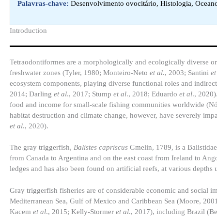
Palavras-chave:
Desenvolvimento ovocitário, Histologia, Oceano A
Introduction​
Tetraodontiformes are a morphologically and ecologically diverse or
freshwater zones (Tyler, 1980; Monteiro-Neto
et al
., 2003; Santini
et
ecosystem components, playing diverse functional roles and indirect
2014; Darling
et al
., 2017; Stump
et al
., 2018; Eduardo
et al
., 2020)
food and income for small-scale fishing communities worldwide (
habitat destruction and climate change, however, have severely im
et al
., 2020).
The gray triggerfish,
Balistes capriscus
Gmelin, 1789, is a Balistida
from Canada to Argentina and on the east coast from Ireland to Ango
ledges and has also been found on artificial reefs, at various dept
Gray triggerfish fisheries are of considerable economic and social i
Mediterranean Sea, Gulf of Mexico and Caribbean Sea (Moore, 20
Kacem
et al
., 2015; Kelly-Stormer
et al
., 2017), including Brazil (