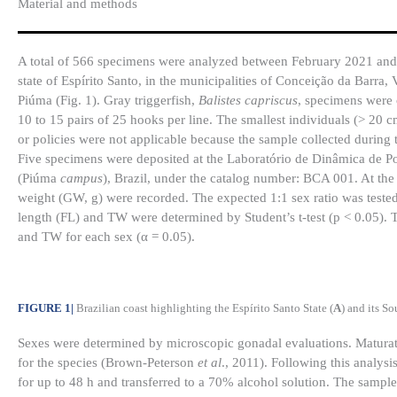
Material and methods
A total of 566 specimens were analyzed between February 2021 and 
state of Espírito Santo, in the municipalities of Conceição da Barra,
Piúma (Fig. 1). Gray triggerfish,
Balistes capriscus
, specimens were 
10 to 15 pairs of 25 hooks per line. The smallest individuals (> 20 c
or policies were not applicable because the sample collected during
Five specimens were deposited at the Laboratório de Dinâmica de Pop
(Piúma
campus
), Brazil, under the catalog number: BCA 001. At the 
weight (GW, g) were recorded. The expected 1:1 sex ratio was tested
length (FL) and TW were determined by Student’s t-test (p < 0.05). 
and TW for each sex (α = 0.05).
FIGURE 1
|
Brazilian coast highlighting the Espírito Santo State (
A
) and its So
Sexes were determined by microscopic gonadal evaluations. Maturatio
for the species (Brown-Peterson
et al
., 2011). Following this analys
for up to 48 h and transferred to a 70% alcohol solution. The sampl