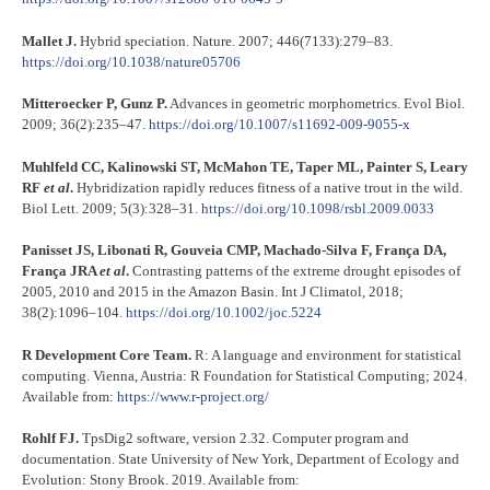
Mallet J.
Hybrid speciation. Nature. 2007; 446(7133):279–83.
https://doi.org/10.1038/nature05706
Mitteroecker P, Gunz P.
Advances in geometric morphometrics. Evol Biol.
2009; 36(2):235–47.
https://doi.org/10.1007/s11692-009-9055-x
Muhlfeld CC, Kalinowski ST, McMahon TE, Taper ML, Painter S, Leary
RF
et al
.
Hybridization rapidly reduces fitness of a native trout in the wild.
Biol Lett. 2009; 5(3):328–31.
https://doi.org/10.1098/rsbl.2009.0033
Panisset JS, Libonati R, Gouveia CMP, Machado-Silva F, França DA,
França JRA
et al
.
Contrasting patterns of the extreme drought episodes of
2005, 2010 and 2015 in the Amazon Basin. Int J Climatol, 2018;
38(2):1096–104.
https://doi.org/10.1002/joc.5224
R Development Core Team.
R: A language and environment for statistical
computing. Vienna, Austria: R Foundation for Statistical Computing; 2024.
Available from:
https://www.r-project.org/
Rohlf FJ.
TpsDig2 software, version 2.32. Computer program and
documentation. State University of New York, Department of Ecology and
Evolution: Stony Brook. 2019. Available from: