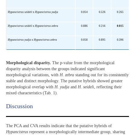
Hypancistrus seideli
x
Hypancistrus yudja
0.054
0.526
0.265
Hypancistrus seideli
x
Hypancistrus
zebra
0.886
0.216
0.015
Hypancistrus yudja
x
Hypancistrus
zebra
0.058
0.895
0.396
Morphological disparity.
The p-value from the morphological
disparity analysis between the groups indicated significant
morphological variations, with
H. zebra
standing out for its consistently
stable and distinct morphology. The putative hybrids showed greater
morphological overlap with
H.
yudja
and
H.
seideli
, reflecting their
mixed characteristics (Tab. 1).
Discussion​
The PCA and CVA results indicate that the putative hybrids of
Hypancistrus
represent a morphologically intermediate group, sharing