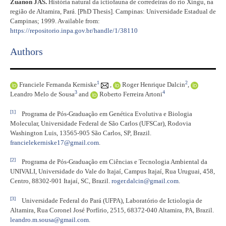
Zuanon JAS.
História natural da ictiofauna de corredeiras do rio Xingu, na
região de Altamira, Pará. [PhD Thesis]. Campinas: Universidade Estadual de
Campinas; 1999. Available from:
https://repositorio.inpa.gov.br/handle/1/38110
Authors
1
2
Franciele Fernanda Kerniske
,
Roger Henrique Dalcin
,
3
4
Leandro Melo de Sousa
and
Roberto Ferreira Artoni
[1]
Programa de Pós-Graduação em Genética Evolutiva e Biologia
Molecular, Universidade Federal de São Carlos (UFSCar), Rodovia
Washington Luis, 13565-905 São Carlos, SP, Brazil.
francielekerniske17@gmail.com
.
[2]
Programa de Pós-Graduação em Ciências e Tecnologia Ambiental da
UNIVALI, Universidade do Vale do Itajaí, Campus Itajaí, Rua Uruguai, 458,
Centro, 88302-901 Itajaí, SC, Brazil.
roger.dalcin@gmail.com
.
[3]
Universidade Federal do Pará (UFPA), Laboratório de Ictiologia de
Altamira, Rua Coronel José Porfírio, 2515, 68372-040 Altamira, PA, Brazil.
leandro.m.sousa@gmail.com
.