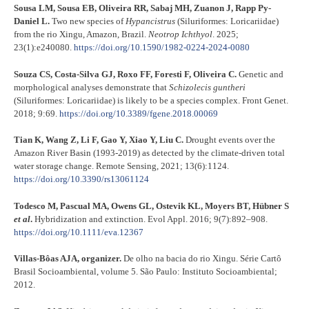
Sousa LM, Sousa EB, Oliveira RR, Sabaj MH, Zuanon J, Rapp Py-
Daniel L.
Two new species of
Hypancistrus
(Siluriformes: Loricariidae)
from the rio Xingu, Amazon, Brazil.
Neotrop Ichthyol
. 2025;
23(1):e240080.
https://doi.org/10.1590/1982-0224-2024-0080
Souza CS, Costa-Silva GJ, Roxo FF, Foresti F, Oliveira C.
Genetic and
morphological analyses demonstrate that
Schizolecis guntheri
(Siluriformes: Loricariidae) is likely to be a species complex. Front Genet.
2018; 9:69.
https://doi.org/10.3389/fgene.2018.00069
Tian K, Wang Z, Li F, Gao Y, Xiao Y, Liu C.
Drought events over the
Amazon River Basin (1993-2019) as detected by the climate-driven total
water storage change. Remote Sensing, 2021; 13(6):1124.
https://doi.org/10.3390/rs13061124
Todesco M, Pascual MA, Owens GL, Ostevik KL, Moyers BT, Hübner S
et al
.
Hybridization and extinction. Evol Appl. 2016; 9(7):892–908.
https://doi.org/10.1111/eva.12367
Villas-Bôas AJA, organizer.
De olho na bacia do rio Xingu. Série Cartô
Brasil Socioambiental, volume 5. São Paulo: Instituto Socioambiental;
2012.