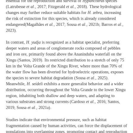
essential for the reproduction and survival of
Hypancistrus
species
(Latrubesse
et al
., 2017; Fitzgerald
et al
., 2018)
.
These hydrological
changes may further reduce suitable habitats for
H. zebra
, increasing
the risk of extinction for this species, which is already considered
endangered(Magalhães
et al.
, 2017; Sousa
et al
., 2021b; Barros
et al
.,
2023).
In contrast,
H.
yudja
is recognized as a habitat specialist, preferring
deeper waters and areas of conglomerate rocks composed of pebbles
and iron ore, primarily found above the Ananinduba waterfall on the
Xingu (Santos, 2019). Its restricted distribution to a stretch of only 75
km in the Volta Grande of the Xingu River, where more than 70% of
the water flow has been diverted for hydroelectric operations, exposes
the species to severe habitat degradation (Sousa
et al
., 2025).
Meanwhile,
H.
seideli
exhibits a more generalist behavior and a wider
distribution, occurring throughout the Volta Grande to the lower Xingu
region, inhabiting both shallow and deep waters, and adapting to
various substrates and strong currents (Cardoso
et al
., 2016; Santos,
2019; Sousa
et al
., 2021a).
Studies indicate that environmental pressure, such as habitat
fragmentation caused by human activities, can force the displacement of
populations into overlapping zones, promoting contact and reproduction