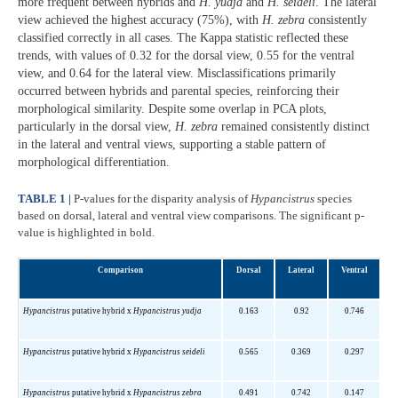
more frequent between hybrids and
H. yudja
and
H. seideli
. The lateral
view achieved the highest accuracy (75%), with
H. zebra
consistently
classified correctly in all cases. The Kappa statistic reflected these
trends, with values of 0.32 for the dorsal view, 0.55 for the ventral
view, and 0.64 for the lateral view. Misclassifications primarily
occurred between hybrids and parental species, reinforcing their
morphological similarity. Despite some overlap in PCA plots,
particularly in the dorsal view,
H. zebra
remained consistently distinct
in the lateral and ventral views, supporting a stable pattern of
morphological differentiation.
TABLE 1 |
P-values for the disparity analysis of
Hypancistrus
species
based on dorsal, lateral and ventral view comparisons. The significant p-
value is highlighted in bold.
Comparison
Dorsal
Lateral
Ventral
Hypancistrus
putative hybrid x
Hypancistrus yudja
0.163
0.92
0.746
Hypancistrus
putative hybrid x
Hypancistrus
seideli
0.565
0.369
0.297
Hypancistrus
putative hybrid x
Hypancistrus zebra
0.491
0.742
0.147