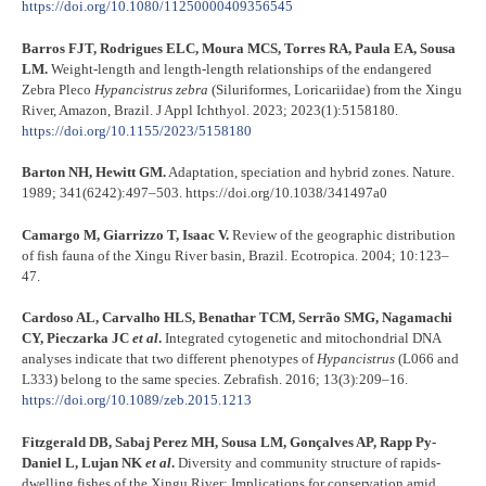
https://doi.org/10.1080/11250000409356545
Barros FJT, Rodrigues ELC, Moura MCS, Torres RA, Paula EA, Sousa
LM.
Weight-length and length-length relationships of the endangered
Zebra Pleco
Hypancistrus zebra
(Siluriformes, Loricariidae) from the Xingu
River, Amazon, Brazil. J Appl Ichthyol. 2023; 2023(1):5158180.
https://doi.org/10.1155/2023/5158180
Barton NH, Hewitt GM.
Adaptation, speciation and hybrid zones. Nature.
1989; 341(6242):497–503. https://doi.org/10.1038/341497a0
Camargo M, Giarrizzo T, Isaac V.
Review of the geographic distribution
of fish fauna of the Xingu River basin, Brazil. Ecotropica. 2004; 10:123–
47.
Cardoso AL, Carvalho HLS, Benathar TCM, Serrão SMG, Nagamachi
CY, Pieczarka JC
et al
.
Integrated cytogenetic and mitochondrial DNA
analyses indicate that two different phenotypes of
Hypancistrus
(L066 and
L333) belong to the same species. Zebrafish. 2016; 13(3):209–16.
https://doi.org/10.1089/zeb.2015.1213
Fitzgerald DB, Sabaj Perez MH, Sousa LM, Gonçalves AP, Rapp Py-
Daniel L, Lujan NK
et al
.
Diversity and community structure of rapids-
dwelling fishes of the Xingu River: Implications for conservation amid