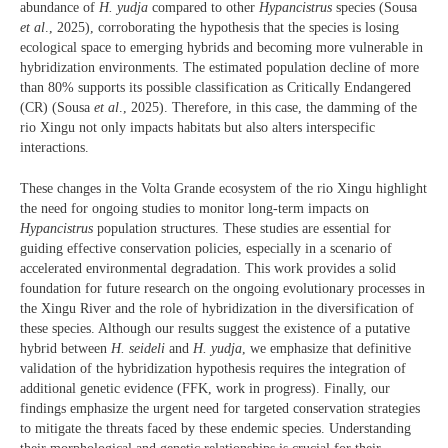
abundance of
H. yudja
compared to other
Hypancistrus
species (Sousa
et al
., 2025), corroborating the hypothesis that the species is losing
ecological space to emerging hybrids and becoming more vulnerable in
hybridization environments. The estimated population decline of more
than 80% supports its possible classification as Critically Endangered
(CR) (Sousa
et al
., 2025). Therefore, in this case, the damming of the
rio Xingu not only impacts habitats but also alters interspecific
interactions.
These changes in the Volta Grande ecosystem of the rio Xingu highlight
the need for ongoing studies to monitor long-term impacts on
Hypancistrus
population structures. These studies are essential for
guiding effective conservation policies, especially in a scenario of
accelerated environmental degradation. This work provides a solid
foundation for future research on the ongoing evolutionary processes in
the Xingu River and the role of hybridization in the diversification of
these species. Although our results suggest the existence of a putative
hybrid between
H. seideli
and
H. yudja
, we emphasize that definitive
validation of the hybridization hypothesis requires the integration of
additional genetic evidence (FFK, work in progress). Finally, our
findings emphasize the urgent need for targeted conservation strategies
to mitigate the threats faced by these endemic species. Understanding