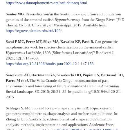
https://www.sbmorphometrics.org/soft-dataacq.html
Santos MG.
Diversification in the Neotropics – evolution and population
genetics of the armored catfish
Hypancistrus
sp. from the Xingu River. [PhD
Thesis]. Oxford: University of Mississippi; 2019. Available from:
https://egrove.olemiss.edu/etd/1924
Sassi F MC, Perez MF, Silva MA, Kavalco KF, Pasa R.
Can geometric
morphometrics work for species clusterization on the armored catfish
Hypostomus
Lacépède, 1803 (Siluriformes Loricariidae)? Biodivers J.
2021; 12(1):147–53.
https://doi.org/10.31396/biodiv.jour.2021.12.1.147.153
Sawakuchi AO, Hartmann GA, Sawakuchi HO, Pupim FN, Bertassoli DJ,
Parra M
et al
.
The Volta Grande do Xingu: reconstruction of past
environments and forecasting of future scenarios of a unique Amazonian
fluvial landscape. SD. 2015; 20:21–32. https://doi.org/10.5194/sd-20-21-
2015
Schlager S.
Morpho and Rvcg – Shape analysis in R: R-packages for
geometric morphometrics, shape analysis and surface manipulations. In:
Zheng G, Li S, Székely G, editors. Statistical shape and deformation
analysis: methods, implementation and applications. Academic Press;