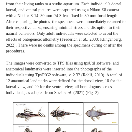
from their living tanks to a studio aquarium. Each individual’s dorsal,
lateral, and ventral pictures were captured using a Nikon Z8 camera
with a Nikkor Z 14–30 mm f/4 S lens fixed in 30 mm focal length.
After capturing the photos, the specimens were immediately returned to
their respective tanks, ensuring minimal stress and disruption to their
natural behaviors. Only adult individuals were selected to avoid the
effects of ontogenetic allometry (Frederich
et al
., 2008; Klingenberg,
2022). There were no deaths among the specimens during or after the
procedures.
The images were converted to TPS files using tpsUtil software, and
anatomical landmarks were inserted into the photographs of the
individuals using TpsDIG2 software, v. 2.32 (Rohlf, 2019). A total of
12 anatomical landmarks were defined for the dorsal view, 18 for the
lateral view, and 20 for the ventral view, all homologous across
individuals, as adapted from Sassi
et al
. (2021) (Fig. 2).