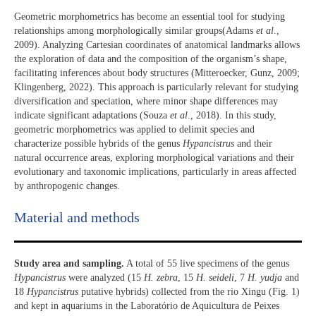
Geometric morphometrics has become an essential tool for studying
relationships among morphologically similar groups(Adams
et al
.,
2009). Analyzing Cartesian coordinates of anatomical landmarks allows
the exploration of data and the composition of the organism’s shape,
facilitating inferences about body structures (Mitteroecker, Gunz, 2009;
Klingenberg, 2022). This approach is particularly relevant for studying
diversification and speciation, where minor shape differences may
indicate significant adaptations (Souza
et al
., 2018). In this study,
geometric morphometrics was applied to delimit species and
characterize possible hybrids of the genus
Hypancistrus
and their
natural occurrence areas, exploring morphological variations and their
evolutionary and taxonomic implications, particularly in areas affected
by anthropogenic changes.
Material and methods
Study area and sampling.
A total of 55 live specimens of the genus
Hypancistrus
were analyzed (15
H. zebra
, 15
H.
seideli
, 7
H.
yudja
and
18
Hypancistrus
putative hybrids) collected from the rio Xingu (Fig. 1)
and kept in aquariums in the Laboratório de Aquicultura de Peixes