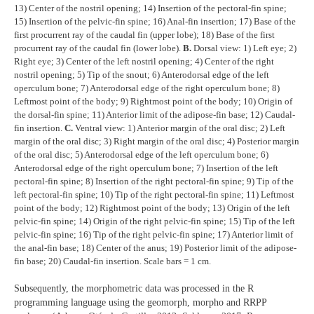
13) Center of the nostril opening; 14) Insertion of the pectoral-fin spine;
15) Insertion of the pelvic-fin spine; 16) Anal-fin insertion; 17) Base of the
first procurrent ray of the caudal fin (upper lobe); 18) Base of the first
procurrent ray of the caudal fin (lower lobe).
B.
Dorsal view: 1) Left eye; 2)
Right eye; 3) Center of the left nostril opening; 4) Center of the right
nostril opening; 5) Tip of the snout; 6) Anterodorsal edge of the left
operculum bone; 7) Anterodorsal edge of the right operculum bone; 8)
Leftmost point of the body; 9) Rightmost point of the body; 10) Origin of
the dorsal-fin spine; 11) Anterior limit of the adipose-fin base; 12) Caudal-
fin insertion.
C.
Ventral view: 1) Anterior margin of the oral disc; 2) Left
margin of the oral disc; 3) Right margin of the oral disc; 4) Posterior margin
of the oral disc; 5) Anterodorsal edge of the left operculum bone; 6)
Anterodorsal edge of the right operculum bone; 7) Insertion of the left
pectoral-fin spine; 8) Insertion of the right pectoral-fin spine; 9) Tip of the
left pectoral-fin spine; 10) Tip of the right pectoral-fin spine; 11) Leftmost
point of the body; 12) Rightmost point of the body; 13) Origin of the left
pelvic-fin spine; 14) Origin of the right pelvic-fin spine; 15) Tip of the left
pelvic-fin spine; 16) Tip of the right pelvic-fin spine; 17) Anterior limit of
the anal-fin base; 18) Center of the anus; 19) Posterior limit of the adipose-
fin base; 20) Caudal-fin insertion. Scale bars = 1 cm.
Subsequently, the morphometric data was processed in the R
programming language using the geomorph, morpho and RRPP