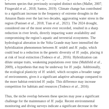
between species that previously occupied distinct niches (Mallet, 2007;
Fitzgerald
et al
., 2018; Santos, 2019). Climate change has contributed
to a significant increase in the frequency of extreme droughts in the
Amazon Basin over the last two decades, aggravating water stress in the
region (Panisset
et al.
, 2018; Tian
et al
., 2021). The 2024 drought,
considered one of the most severe ever recorded, resulted in a sharp
reduction in river levels, directly impacting water availability and
compromising the region’s aquatic and terrestrial ecosystems. The
hydrological alteration in the Volta Grande may have intensified the
hybridization phenomenon between
H.
seideli
and
H.
yudja
, which
could lead to a reduction in the genetic diversity of
H.
yudja
, placing it
at risk of local extinction (Todesco
et al
., 2016). Hybridization can
dilute unique traits, weakening populations over time (Muhlfeld
et al
.,
2009), a hypothesis that may be underway for
H.
yudja
. Additionally,
the ecological plasticity of
H.
seideli
, which occupies a broader range
of environments, gives it a significant adaptive advantage compared to
the more habitat-restricted
H.
yudja
. This difference may increase
competition for habitats and resources (Todesco
et al
., 2016).
Thus, the niche overlap between these species may pose a significant
challenge for the maintenance of
H. yudja
. Recent environmental
monitoring and diving surveys indicate a significant decrease in the