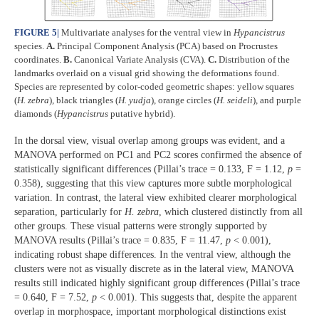
FIGURE 5
|
Multivariate analyses for the ventral view in
Hypancistrus
species.
A.
Principal Component Analysis (PCA) based on Procrustes
coordinates.
B.
Canonical Variate Analysis (CVA).
C.
Distribution of the
landmarks overlaid on a visual grid showing the deformations found.
Species are represented by color-coded geometric shapes: yellow squares
(
H. zebra
), black triangles (
H. yudja
), orange circles (
H. seideli
), and purple
diamonds (
Hypancistrus
putative hybrid).
In the dorsal view, visual overlap among groups was evident, and a
MANOVA performed on PC1 and PC2 scores confirmed the absence of
statistically significant differences (Pillai’s trace = 0.133, F = 1.12,
p
=
0.358), suggesting that this view captures more subtle morphological
variation. In contrast, the lateral view exhibited clearer morphological
separation, particularly for
H. zebra
, which clustered distinctly from all
other groups. These visual patterns were strongly supported by
MANOVA results (Pillai’s trace = 0.835, F = 11.47,
p
< 0.001),
indicating robust shape differences. In the ventral view, although the
clusters were not as visually discrete as in the lateral view, MANOVA
results still indicated highly significant group differences (Pillai’s trace
= 0.640, F = 7.52,
p
< 0.001). This suggests that, despite the apparent
overlap in morphospace, important morphological distinctions exist