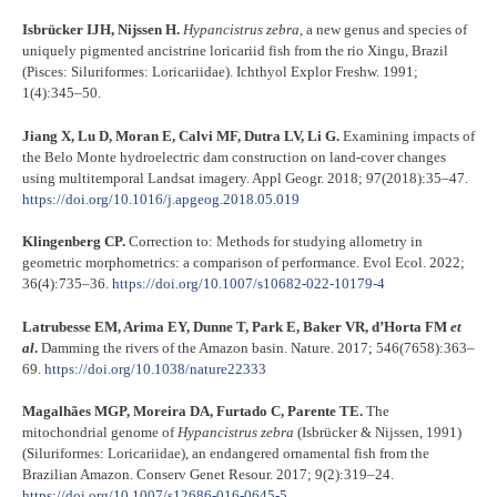
Isbrücker IJH, Nijssen H.
Hypancistrus zebra
, a new genus and species of
uniquely pigmented ancistrine loricariid fish from the rio Xingu, Brazil
(Pisces: Siluriformes: Loricariidae). Ichthyol Explor Freshw. 1991;
1(4):345–50.
Jiang X, Lu D, Moran E, Calvi MF, Dutra LV, Li G.
Examining impacts of
the Belo Monte hydroelectric dam construction on land-cover changes
using multitemporal Landsat imagery. Appl Geogr. 2018; 97(2018):35–47.
https://doi.org/10.1016/j.apgeog.2018.05.019
Klingenberg CP.
Correction to: Methods for studying allometry in
geometric morphometrics: a comparison of performance. Evol Ecol. 2022;
36(4):735–36.
https://doi.org/10.1007/s10682-022-10179-4
Latrubesse EM, Arima EY, Dunne T, Park E, Baker VR, d’Horta FM
et
al
.
Damming the rivers of the Amazon basin. Nature. 2017; 546(7658):363–
69.
https://doi.org/10.1038/nature22333
Magalhães MGP, Moreira DA, Furtado C, Parente TE.
The
mitochondrial genome of
Hypancistrus zebra
(Isbrücker & Nijssen, 1991)
(Siluriformes: Loricariidae), an endangered ornamental fish from the
Brazilian Amazon. Conserv Genet Resour. 2017; 9(2):319–24.
https://doi.org/10.1007/s12686-016-0645-5