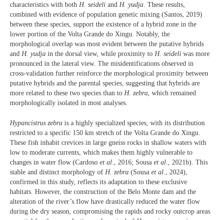
characteristics with both
H. seideli
and
H. yudja
. These results,
combined with evidence of population genetic mixing (Santos, 2019)
between these species, support the existence of a hybrid zone in the
lower portion of the Volta Grande do Xingu. Notably, the
morphological overlap was most evident between the putative hybrids
and
H.
yudja
in the dorsal view, while proximity to
H. seideli
was more
pronounced in the lateral view. The misidentifications observed in
cross-validation further reinforce the morphological proximity between
putative hybrids and the parental species, suggesting that hybrids are
more related to these two species than to
H. zebra
, which remained
morphologically isolated in most analyses.
Hypancistrus zebra
is a highly specialized species, with its distribution
restricted to a specific 150 km stretch of the Volta Grande do Xingu.
These fish inhabit crevices in large gneiss rocks in shallow waters with
low to moderate currents, which makes them highly vulnerable to
changes in water flow (Cardoso
et al
., 2016; Sousa
et al
., 2021b). This
stable and distinct morphology of
H. zebra
(Sousa
et al
., 2024),
confirmed in this study, reflects its adaptation to these exclusive
habitats. However, the construction of the Belo Monte dam and the
alteration of the river’s flow have drastically reduced the water flow
during the dry season, compromising the rapids and rocky outcrop areas