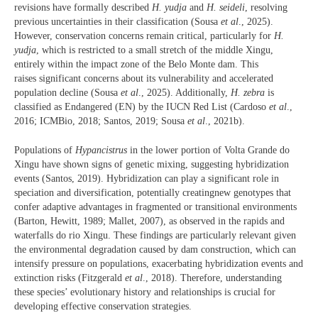
revisions have formally described
H. yudja
and
H. seideli
, resolving
previous uncertainties in their classification (Sousa
et al
., 2025).
However, conservation concerns remain critical, particularly for
H.
yudja
, which is restricted to a small stretch of the middle Xingu,
entirely within the impact zone of the Belo Monte dam. This
raises significant concerns about its vulnerability and accelerated
population decline (Sousa
et al
., 2025). Additionally,
H. zebra
is
classified as Endangered (EN) by the IUCN Red List (Cardoso
et al
.,
2016; ICMBio, 2018; Santos, 2019; Sousa
et al
., 2021b).
Populations of
Hypancistrus
in the lower portion of Volta Grande do
Xingu have shown signs of genetic mixing, suggesting hybridization
events (Santos, 2019). Hybridization can play a significant role in
speciation and diversification, potentially creatingnew genotypes that
confer adaptive advantages in fragmented or transitional environments
(Barton, Hewitt, 1989; Mallet, 2007), as observed in the rapids and
waterfalls do rio Xingu. These findings are particularly relevant given
the environmental degradation caused by dam construction, which can
intensify pressure on populations, exacerbating hybridization events and
extinction risks (Fitzgerald
et al
., 2018). Therefore, understanding
these species’ evolutionary history and relationships is crucial for
developing effective conservation strategies.