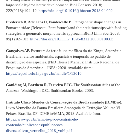
large-scale hydroelectric development. Biol Conserv. 2018;
222(2018):104–12.
https://doi.org/10.1016/j.biocon.2018.04.002
Frederich B, Adriaens D, Vandewalle P.
Ontogenetic shape changes in
Pomacentridae (Teleostei, Perciformes) and their relationships with feeding
strategies: a geometric morphometric approach. Biol J Linn Soc. 2008;
95(1):92–105.
https://doi.org/10.1111/j.1095-8312.2008.01003.x
Gonçalves AP.
Estrutura da ictiofauna reofílica do rio Xingu, Amazônia
Brasileira: efeitos ambientais, espaciais e temporais no padrão de
distribuição das espécies. [PhD Thesis]. Manaus: Instituto Nacional de
Pesquisas da Amazônia – INPA; 2020. Available from:
https://repositorio.inpa.gov.br/handle/1/13016
Goulding M, Barthem R, Ferreira EJG.
The Smithsonian Atlas of the
Amazon. Washington D.C.: Smithsonian Books; 2003.
Instituto Chico Mendes de Conservação da Biodiversidade (ICMBio).
Livro Vermelho da Fauna Brasileira Ameaçada de Extinção: Volume VI –
Peixes. Brasília, DF: ICMBio/MMA; 2018. Available from:
https://www.gov.br/icmbio/pt-br/centrais-de-
conteudo/publicacoes/publicacoes-
diversas/livro_vermelho_2018_vol6.pdf