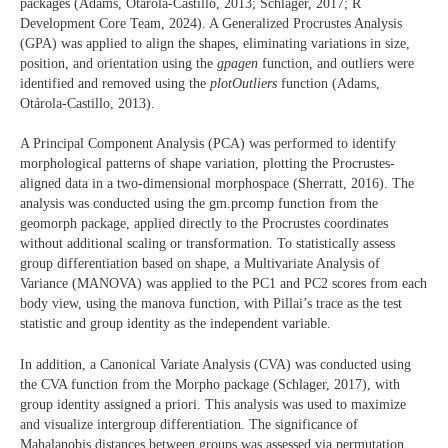
packages (Adams, Otárola‐Castillo, 2013; Schlager, 2017; R
Development Core Team, 2024). A Generalized Procrustes Analysis
(GPA) was applied to align the shapes, eliminating variations in size,
position, and orientation using the
gpagen
function, and outliers were
identified and removed using the
plotOutliers
function (Adams,
Otárola‐Castillo, 2013).
A Principal Component Analysis (PCA) was performed to identify
morphological patterns of shape variation, plotting the Procrustes-
aligned data in a two-dimensional morphospace (Sherratt, 2016). The
analysis was conducted using the gm.prcomp function from the
geomorph package, applied directly to the Procrustes coordinates
without additional scaling or transformation. To statistically assess
group differentiation based on shape, a Multivariate Analysis of
Variance (MANOVA) was applied to the PC1 and PC2 scores from each
body view, using the manova function, with Pillai’s trace as the test
statistic and group identity as the independent variable.
In addition, a Canonical Variate Analysis (CVA) was conducted using
the CVA function from the Morpho package (Schlager, 2017), with
group identity assigned a priori. This analysis was used to maximize
and visualize intergroup differentiation. The significance of
Mahalanobis distances between groups was assessed via permutation