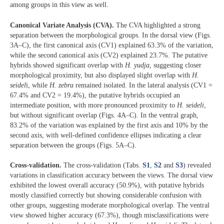
among groups in this view as well.
Canonical Variate Analysis (CVA).
The CVA highlighted a strong
separation between the morphological groups. In the dorsal view (Figs.
3A–C), the first canonical axis (CV1) explained 63.3% of the variation,
while the second canonical axis (CV2) explained 23.7%. The putative
hybrids showed significant overlap with
H. yudja
, suggesting closer
morphological proximity, but also displayed slight overlap with
H.
seidel
i, while
H. zebra
remained isolated. In the lateral analysis (CV1 =
67.4% and CV2 = 19.4%), the putative hybrids occupied an
intermediate position, with more pronounced proximity to
H.
seideli
,
but without significant overlap (Figs. 4A–C). In the ventral graph,
83.2% of the variation was explained by the first axis and 10% by the
second axis, with well-defined confidence ellipses indicating a clear
separation between the groups (Figs. 5A–C).
Cross-validation.
The cross-validation (Tabs.
S1
,
S2
and
S3
) revealed
variations in classification accuracy between the views. The dorsal view
exhibited the lowest overall accuracy (50.9%), with putative hybrids
mostly classified correctly but showing considerable confusion with
other groups, suggesting moderate morphological overlap. The ventral
view showed higher accuracy (67.3%), though misclassifications were