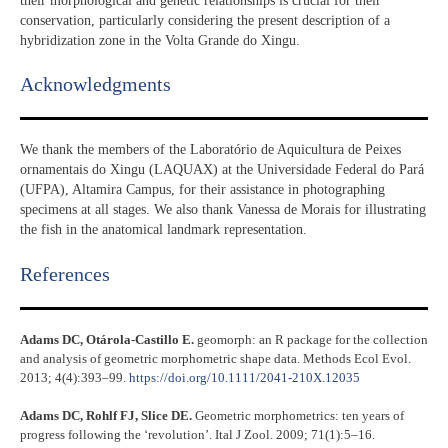
their morphological and genetic relationships is crucial for their
conservation, particularly considering the present description of a
hybridization zone in the Volta Grande do Xingu.
Acknowledgments​
We thank the members of the Laboratório de Aquicultura de Peixes
ornamentais do Xingu (LAQUAX) at the Universidade Federal do Pará
(UFPA), Altamira Campus, for their assistance in photographing
specimens at all stages. We also thank Vanessa de Morais for illustrating
the fish in the anatomical landmark representation.
References​
Adams DC, Otárola-Castillo E.
geomorph: an R package for the collection
and analysis of geometric morphometric shape data. Methods Ecol Evol.
2013; 4(4):393–99.
https://doi.org/10.1111/2041-210X.12035
Adams DC, Rohlf FJ, Slice DE.
Geometric morphometrics: ten years of
progress following the ‘revolution’. Ital J Zool. 2009; 71(1):5–16.