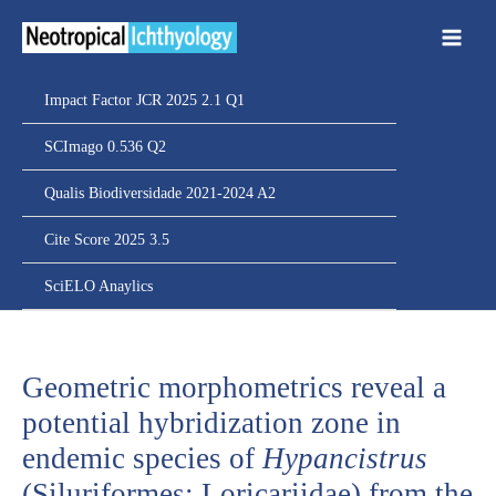
Ir
para
o
conteúdo
Impact Factor JCR 2025 2.1 Q1
SCImago 0.536 Q2
Qualis Biodiversidade 2021-2024 A2
Cite Score 2025 3.5
SciELO Anaylics
Geometric morphometrics reveal a
potential hybridization zone in
endemic species of
Hypancistrus
(Siluriformes: Loricariidae) from the