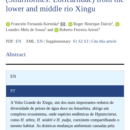
lower and middle rio Xingu
1
2
Franciele Fernanda Kerniske
,
Roger Henrique Dalcin
,
3
4
Leandro Melo de Sousa
and
Roberto Ferreira Artoni
PDF:
EN
XML:
EN
| Supplementary:
S1
S2
S3
|
Cite this article
Abstract​
EN
PT
A Volta Grande do Xingu, um dos mais importantes redutos de
diversidade de peixes de água doce na Amazônia, abriga um
complexo ecossistema, onde espécies endêmicas de
Hypancistrus
,
como
H. zebra
,
H. seideli
e
H. yudja
, coexistem compartilhando o
mesmo habitat. As drásticas mudanças ambientais causadas pela