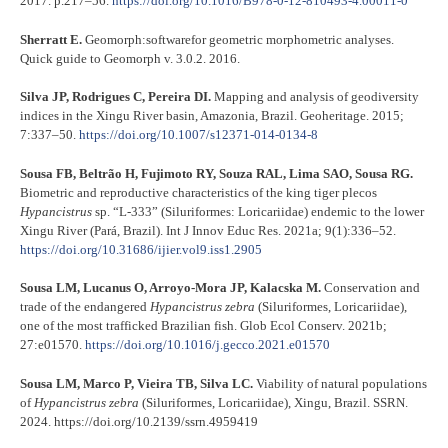
2017. p.217–56.
https://doi.org/10.1016/B978-0-12-810493-4.00011-0
Sherratt E.
Geomorph:softwarefor geometric morphometric analyses.
Quick guide to Geomorph v. 3.0.2. 2016.
Silva JP, Rodrigues C, Pereira DI.
Mapping and analysis of geodiversity
indices in the Xingu River basin, Amazonia, Brazil. Geoheritage. 2015;
7:337–50.
https://doi.org/10.1007/s12371-014-0134-8
Sousa FB, Beltrão H, Fujimoto RY, Souza RAL, Lima SAO, Sousa RG.
Biometric and reproductive characteristics of the king tiger plecos
Hypancistrus
sp. “L-333” (Siluriformes: Loricariidae) endemic to the lower
Xingu River (Pará, Brazil). Int J Innov Educ Res. 2021a; 9(1):336–52.
https://doi.org/10.31686/ijier.vol9.iss1.2905
Sousa LM, Lucanus O, Arroyo-Mora JP, Kalacska M.
Conservation and
trade of the endangered
Hypancistrus zebra
(Siluriformes, Loricariidae),
one of the most trafficked Brazilian fish. Glob Ecol Conserv. 2021b;
27:e01570.
https://doi.org/10.1016/j.gecco.2021.e01570
Sousa LM, Marco P, Vieira TB, Silva LC.
Viability of natural populations
of
Hypancistrus zebra
(Siluriformes, Loricariidae), Xingu, Brazil. SSRN.
2024. https://doi.org/10.2139/ssrn.4959419