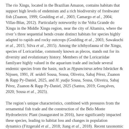
The rio Xingu, located in the Brazilian Amazon, contains habitats that
support high levels of endemism and a rich biodiversity of freshwater
fish (Zuanon, 1999; Goulding
et al
., 2003; Camargo
et al
., 2004;
Villas-Bôas, 2012). Particularly noteworthy is the Volta Grande do
Xingu in the Middle Xingu region, near the city of Altamira, where the
river’s three sequential bends create distinct habitats for species highly
adapted to rapids and rocky outcrops (Goulding
et al
., 2003; Sawakuchi
et al
., 2015; Silva
et al
., 2015). Among the ichthyofauna of the Xingu,
species of Loricariidae, commonly known as plecos, stands out for its
diversity and evolutionary history. Members of the Loricariidae
familyare highly valued in the aquarium trade and include several
endemic species from the basin, such as
Hypancistrus zebra
Isbrücker &
Nijssen, 1991,
H.
seideli
Sousa, Sousa, Oliveira, Sabaj Pérez, Zuanon
& Rapp Py-Daniel, 2025, and
H.
yudja
Sousa, Sousa, Oliveira, Sabaj
Pérez, Zuanon & Rapp Py-Daniel, 2025 (Santos, 2019; Gonçalves,
2020; Sousa
et al
., 2025).
The region’s unique characteristics, combined with pressures from the
ornamental fish trade and the construction of the Belo Monte
Hydroelectric Plant (inaugurated in 2016), have significantly impacted
these species, leading to habitat loss and changes in population
dynamics (Fitzgerald
et al
., 2018; Jiang
et al
., 2018). Recent taxonomic