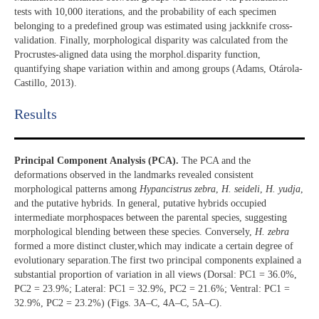
tests with 10,000 iterations, and the probability of each specimen
belonging to a predefined group was estimated using jackknife cross-
validation. Finally, morphological disparity was calculated from the
Procrustes-aligned data using the morphol.disparity function,
quantifying shape variation within and among groups (Adams, Otárola‐
Castillo, 2013).
Results​
Principal Component Analysis (PCA).
The PCA and the
deformations observed in the landmarks revealed consistent
morphological patterns among
Hypancistrus zebra
,
H. seideli
,
H. yudja
,
and the putative hybrids. In general, putative hybrids occupied
intermediate morphospaces between the parental species, suggesting
morphological blending between these species. Conversely,
H. zebra
formed a more distinct cluster,which may indicate a certain degree of
evolutionary separation.The first two principal components explained a
substantial proportion of variation in all views (Dorsal: PC1 = 36.0%,
PC2 = 23.9%; Lateral: PC1 = 32.9%, PC2 = 21.6%; Ventral: PC1 =
32.9%, PC2 = 23.2%) (Figs. 3A–C, 4A–C, 5A–C).