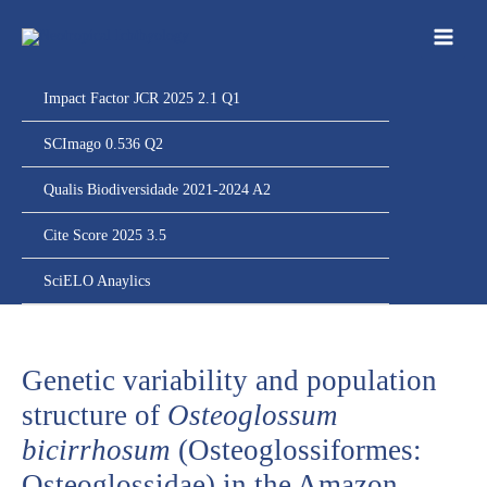
Ir
para
o
conteúdo
Impact Factor JCR 2025 2.1 Q1
SCImago 0.536 Q2
Qualis Biodiversidade 2021-2024 A2
Cite Score 2025 3.5
SciELO Anaylics
Genetic variability and population
structure of
Osteoglossum
bicirrhosum
(Osteoglossiformes:
Osteoglossidae) in the Amazon