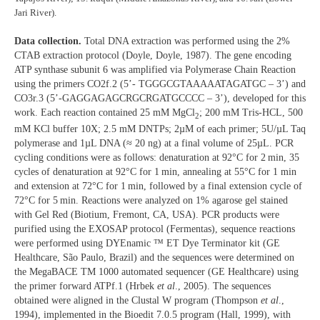
Jari River).
Data collection.
Total DNA extraction was performed using the 2%
CTAB extraction protocol (Doyle, Doyle, 1987). The gene encoding
ATP synthase subunit 6 was amplified via Polymerase Chain Reaction
using the primers CO2f.2 (5’- TGGGCGTAAAAATAGATGC – 3’) and
CO3r.3 (5’-GAGGAGAGCRGCRGATGCCCC – 3’), developed for this
work. Each reaction contained 25 mM MgCl
; 200 mM Tris-HCL, 500
2
mM KCl buffer 10X; 2.5 mM DNTPs; 2µM of each primer; 5U/µL Taq
polymerase and 1µL DNA (≈ 20 ng) at a final volume of 25µL. PCR
cycling conditions were as follows: denaturation at 92°C for 2 min, 35
cycles of denaturation at 92°C for 1 min, annealing at 55°C for 1 min
and extension at 72°C for 1 min, followed by a final extension cycle of
72°C for 5 min. Reactions were analyzed on 1% agarose gel stained
with Gel Red (Biotium, Fremont, CA, USA). PCR products were
purified using the EXOSAP protocol (Fermentas), sequence reactions
were performed using DYEnamic ™ ET Dye Terminator kit (GE
Healthcare, São Paulo, Brazil) and the sequences were determined on
the MegaBACE TM 1000 automated sequencer (GE Healthcare) using
the primer forward ATPf.1 (Hrbek
et al
., 2005). The sequences
obtained were aligned in the Clustal W program (Thompson
et al
.,
1994), implemented in the Bioedit 7.0.5 program (Hall, 1999), with