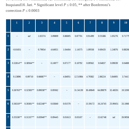
Ituquiand16. Jari. * Significant level
P
≤ 0.05, ** after Bonferroni’s
correction
P
≤ 0.0003
1
2
3
4
5
6
7
8
9
10
1
–
inf
1.02374
3.09809
0.86005
0.87701
0.91499
0.55386
1.05276
0.7177
2
-0.01651
–
0.79654
4.64921
1.04404
1.14575
1.09558
0.69435
1.24876
0.8826
3
0.32814**
0.38564**
–
0.24977
0.07177
0.10792
0.09562
0.04837
0.09039
0.0486
4
0.13896
0.09710
0.66687**
–
4.84051
12.51984
4.79382
2.86224
5.84005
3.7441
5
0.36763**
0.32383**
0.89038**
0.09362
–
31.34139
30.49849
64.89879
32.48201
19.320
6
0.36310**
0.30381**
0.82248**
0.03840
0.01570
–
15.59172
16.24745
25.99451
33.106
7
0.35336**
0.31337**
0.83946**
0.09445
0.01613
0.03107
–
15.62748
inf
26.905