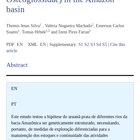
basin
1
2
Themis Jesus Silva
,
Valéria Nogueira Machado
,
Emerson Carlos
1
2,3
2
Soares
,
Tomas Hrbek
and
Izeni Pires Farias
PDF:
EN
XML:
EN
| Supplementary:
S1
S2
S3
S4
S5
|
Cite this
article
Abstract​
EN
PT
Este estudo testou a hipótese do aruanã-prata de diferentes rios da
bacia Amazônica ser geneticamente estruturado, necessitando,
portanto, de medidas de explotação diferenciadas para a
manutenção dos estoques e continuidade das atividades