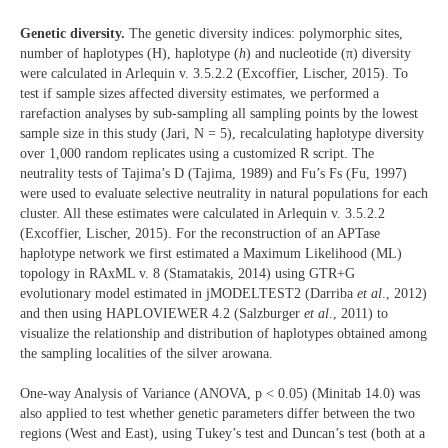
Genetic diversity.
The genetic diversity indices: polymorphic sites,
number of haplotypes (H), haplotype (
h
) and nucleotide (π) diversity
were calculated in Arlequin v. 3.5.2.2 (Excoffier, Lischer, 2015). To
test if sample sizes affected diversity estimates, we performed a
rarefaction analyses by sub-sampling all sampling points by the lowest
sample size in this study (Jari, N = 5), recalculating haplotype diversity
over 1,000 random replicates using a customized R script. The
neutrality tests of Tajima’s D (Tajima, 1989) and Fu’s Fs (Fu, 1997)
were used to evaluate selective neutrality in natural populations for each
cluster. All these estimates were calculated in Arlequin v. 3.5.2.2
(Excoffier, Lischer, 2015). For the reconstruction of an APTase
haplotype network we first estimated a Maximum Likelihood (ML)
topology in RAxML v. 8 (Stamatakis, 2014) using GTR+G
evolutionary model estimated in jMODELTEST2 (Darriba
et al
., 2012)
and then using HAPLOVIEWER 4.2 (Salzburger
et al
., 2011) to
visualize the relationship and distribution of haplotypes obtained among
the sampling localities of the silver arowana.
One-way Analysis of Variance (ANOVA, p < 0.05) (Minitab 14.0) was
also applied to test whether genetic parameters differ between the two
regions (West and East), using Tukey’s test and Duncan’s test (both at a