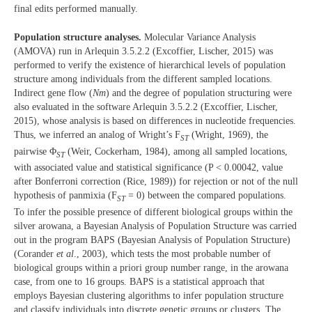
final edits performed manually.
Population structure analyses.
Molecular Variance Analysis
(AMOVA) run in Arlequin 3.5.2.2 (Excoffier, Lischer, 2015) was
performed to verify the existence of hierarchical levels of population
structure among individuals from the different sampled locations.
Indirect gene flow (
Nm
) and the degree of population structuring were
also evaluated in the software Arlequin 3.5.2.2 (Excoffier, Lischer,
2015), whose analysis is based on differences in nucleotide frequencies.
Thus, we inferred an analog of Wright’s F
(Wright, 1969), the
ST
pairwise Φ
(Weir, Cockerham, 1984), among all sampled locations,
ST
with associated value and statistical significance (P < 0.00042, value
after Bonferroni correction (Rice, 1989)) for rejection or not of the null
hypothesis of panmixia (F
= 0) between the compared populations.
ST
To infer the possible presence of different biological groups within the
silver arowana, a Bayesian Analysis of Population Structure was carried
out in the program BAPS (Bayesian Analysis of Population Structure)
(Corander
et al
., 2003), which tests the most probable number of
biological groups within a priori group number range, in the arowana
case, from one to 16 groups. BAPS is a statistical approach that
employs Bayesian clustering algorithms to infer population structure
and classify individuals into discrete genetic groups or clusters. The