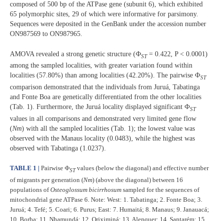
composed of 500 bp of the ATPase gene (subunit 6), which exhibited
65 polymorphic sites, 29 of which were informative for parsimony.
Sequences were deposited in the GenBank under the accession number
ON987569 to ON987965.
AMOVA revealed a strong genetic structure (Ф
= 0.422, P < 0.0001)
ST
among the sampled localities, with greater variation found within
localities (57.80%) than among localities (42.20%). The pairwise Ф
ST
comparison demonstrated that the individuals from Juruá, Tabatinga
and Fonte Boa are genetically differentiated from the other localities
(Tab. 1). Furthermore, the Juruá locality displayed significant Ф
ST
values in all comparisons and demonstrated very limited gene flow
(
Nm
) with all the sampled localities (Tab. 1); the lowest value was
observed with the Manaus locality (0.0483), while the highest was
observed with Tabatinga (1.0237).
TABLE 1 |
Pairwise Ф
values (below the diagonal) and effective number
ST
of migrants per generation (
Nm
) (above the diagonal) between 16
populations of
Osteoglossum bicirrhosum
sampled for the sequences of
mitochondrial gene ATPase 6. Note: West: 1. Tabatinga; 2. Fonte Boa; 3.
Juruá; 4. Tefé; 5. Coari; 6. Purus; East: 7. Humaitá; 8. Manaus; 9. Janauacá;
10. Borba; 11. Nhamundá; 12. Oriximiná; 13. Alenquer; 14. Santarém; 15.