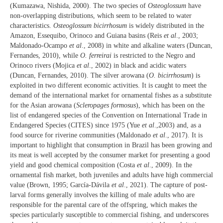
(Kumazawa, Nishida, 2000). The two species of
Osteoglossum
have
non-overlapping distributions, which seem to be related to water
characteristics.
Osteoglossum bicirrhosum
is widely distributed in the
Amazon, Essequibo, Orinoco and Guiana basins (Reis
et al
., 2003;
Maldonado-Ocampo
et al
., 2008) in white and alkaline waters (Duncan,
Fernandes, 2010), while
O. ferreirai
is restricted to the Negro and
Orinoco rivers (Mojica
et al
., 2002) in black and acidic waters
(Duncan, Fernandes, 2010). The silver arowana (
O. bicirrhosum
) is
exploited in two different economic activities. It is caught to meet the
demand of the international market for ornamental fishes as a substitute
for the Asian arowana (
Scleropages formosus
), which has been on the
list of endangered species of the Convention on International Trade in
Endangered Species (CITES) since 1975 (Yue
et al
.,2003) and, as a
food source for riverine communities (Maldonado
et al
., 2017). It is
important to highlight that consumption in Brazil has been growing and
its meat is well accepted by the consumer market for presenting a good
yield and good chemical composition (Costa
et al
., 2009). In the
ornamental fish market, both juveniles and adults have high commercial
value (Brown, 1995; García-Dávila
et al
., 2021). The capture of post-
larval forms generally involves the killing of male adults who are
responsible for the parental care of the offspring, which makes the
species particularly susceptible to commercial fishing, and underscores