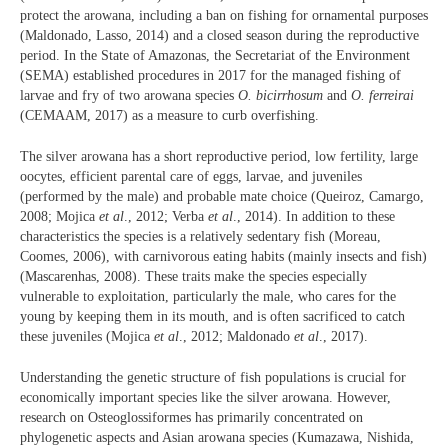
protect the arowana, including a ban on fishing for ornamental purposes
(Maldonado, Lasso, 2014) and a closed season during the reproductive
period. In the State of Amazonas, the Secretariat of the Environment
(SEMA) established procedures in 2017 for the managed fishing of
larvae and fry of two arowana species
O. bicirrhosum
and
O. ferreirai
(CEMAAM, 2017) as a measure to curb overfishing.
The silver arowana has a short reproductive period, low fertility, large
oocytes, efficient parental care of eggs, larvae, and juveniles
(performed by the male) and probable mate choice (Queiroz, Camargo,
2008; Mojica
et al
., 2012; Verba
et al
., 2014). In addition to these
characteristics the species is a relatively sedentary fish (Moreau,
Coomes, 2006), with carnivorous eating habits (mainly insects and fish)
(Mascarenhas, 2008). These traits make the species especially
vulnerable to exploitation, particularly the male, who cares for the
young by keeping them in its mouth, and is often sacrificed to catch
these juveniles (Mojica
et al
., 2012; Maldonado
et al
., 2017).
Understanding the genetic structure of fish populations is crucial for
economically important species like the silver arowana. However,
research on Osteoglossiformes has primarily concentrated on
phylogenetic aspects and Asian arowana species (Kumazawa, Nishida,