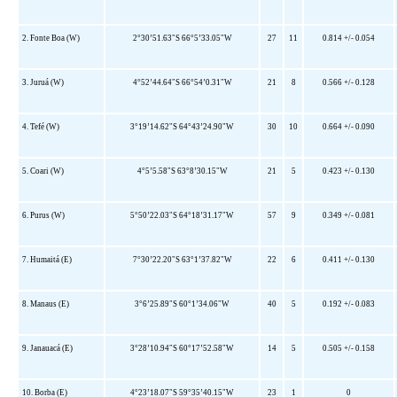
2. Fonte Boa (W)
2°30’51.63"S 66°5’33.05"W
27
11
0.814 +/- 0.054
3. Juruá (W)
4°52’44.64"S 66°54’0.31"W
21
8
0.566 +/- 0.128
4. Tefé (W)
3°19’14.62"S 64°43’24.90"W
30
10
0.664 +/- 0.090
5. Coari (W)
4°5’5.58"S 63°8’30.15"W
21
5
0.423 +/- 0.130
6. Purus (W)
5°50’22.03"S 64°18’31.17"W
57
9
0.349 +/- 0.081
7. Humaitá (E)
7°30’22.20"S 63°1’37.82"W
22
6
0.411 +/- 0.130
8. Manaus (E)
3°6’25.89"S 60°1’34.06"W
40
5
0.192 +/- 0.083
9. Janauacá (E)
3°28’10.94"S 60°17’52.58"W
14
5
0.505 +/- 0.158
10. Borba (E)
4°23’18.07"S 59°35’40.15"W
23
1
0