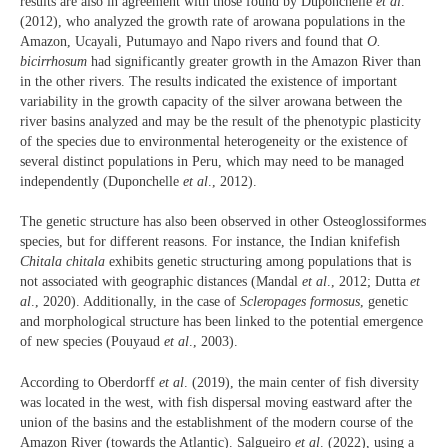
results are also in agreement with those found by Duponchelle
et al
.
(2012), who analyzed the growth rate of arowana populations in the
Amazon, Ucayali, Putumayo and Napo rivers and found that
O.
bicirrhosum
had significantly greater growth in the Amazon River than
in the other rivers. The results indicated the existence of important
variability in the growth capacity of the silver arowana between the
river basins analyzed and may be the result of the phenotypic plasticity
of the species due to environmental heterogeneity or the existence of
several distinct populations in Peru, which may need to be managed
independently (Duponchelle
et al
., 2012).
The genetic structure has also been observed in other Osteoglossiformes
species, but for different reasons. For instance, the Indian knifefish
Chitala chitala
exhibits genetic structuring among populations that is
not associated with geographic distances (Mandal
et al
., 2012; Dutta
et
al
., 2020). Additionally, in the case of
Scleropages formosus
, genetic
and morphological structure has been linked to the potential emergence
of new species (Pouyaud
et al
., 2003).
According to Oberdorff
et al
. (2019), the main center of fish diversity
was located in the west, with fish dispersal moving eastward after the
union of the basins and the establishment of the modern course of the
Amazon River (towards the Atlantic). Salgueiro
et al
. (2022), using a