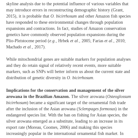
skyline analysis due to the potential influence of various variables that
may introduce errors in reconstructing demographic history (Grant,
2015), it is probable that
O. bicirrhosum
and other Amazon fish species
have responded to these environmental changes through population
expansions and contractions. In fact, studies of Amazon conservation
genetics have commonly observed population expansions during the
Plio-Pleistocene period (
e.g
., Hrbek
et al
., 2005; Farias
et al
., 2010;
Machado
et al
., 2017).
While mitochondrial genes are suitable markers for population analyses
and they do retain signal of relatively recent events, more suitable
markers, such as SNPs will better inform us about the current state and
distribution of genetic diversity in
O. bicirrhosum
.
Implications for the conservation and management of the silver
arowana in the Brazilian Amazon.
The silver arowana (
Osteoglossum
bicirrhosum
) became a significant target of the ornamental fish trade
after the inclusion of the Asian arowana (
Scleropages formosus
) in the
endangered species list. With the ban on fishing for Asian species, the
silver arowana emerged as a substitute, leading to an increase in its
export rate (Moreau, Coomes, 2006) and making this species
increasingly popular in the international ornamental fish market. In