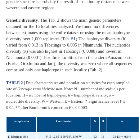
genetic structure is probably the result of isolation by distance between
western and eastern regions.
Genetic diversity.
The Tab. 2 shows the main genetic parameters
obtained for the 16 localities analyzed. We found no differences
between estimates using the entire dataset or using the mean haplotype
diversity over 1,000 replicates (Tab.
S1
).The haplotype diversity (
h
)
varied from 0.913 in Tabatinga to 0.095 in Nhamundá. The nucleotide
diversity (π) was also highest in Tabatinga (0.0088) and lowest in
Nhamundá (0.0001). For three localities from the eastern Amazon basin
(Borba, Oriximiná and Jari), the diversity was zero where all sequences
comprised only one haplotype in each locality (Tab. 2).
TABLE 2 |
Data characteristics and population statistics for each sampled
site of
Osteoglossum bicirrhosum
. Note: N – number of individuals per
location; H – number of haplotypes;
h
– haplotype diversity; π –
nucleotide diversity. W – Western, E – Eastern. * Significance level
P
≤
0.05, ** after Bonferroni’s correction
P
≤ 0.0003.
Sample sites
Coordinates
N
H
h
1. Tabatinga (W)
4°15’12.05"S 69°56’18.70"W
22
13
0.913 +/- 0.044