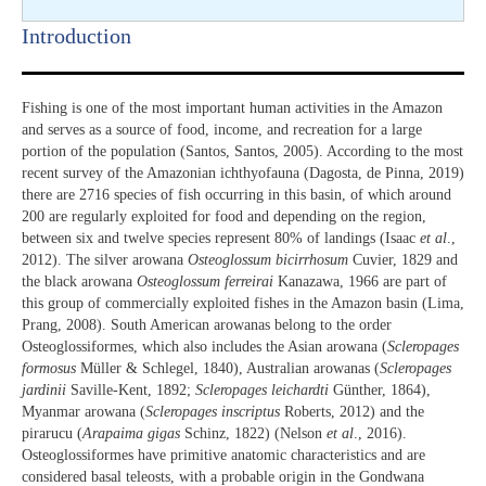
Introduction​
Fishing is one of the most important human activities in the Amazon
and serves as a source of food, income, and recreation for a large
portion of the population (Santos, Santos, 2005). According to the most
recent survey of the Amazonian ichthyofauna (Dagosta, de Pinna, 2019)
there are 2716 species of fish occurring in this basin, of which around
200 are regularly exploited for food and depending on the region,
between six and twelve species represent 80% of landings (Isaac
et al
.,
2012). The silver arowana
Osteoglossum bicirrhosum
Cuvier, 1829 and
the black arowana
Osteoglossum ferreirai
Kanazawa, 1966 are part of
this group of commercially exploited fishes in the Amazon basin (Lima,
Prang, 2008). South American arowanas belong to the order
Osteoglossiformes, which also includes the Asian arowana (
Scleropages
formosus
Müller & Schlegel, 1840), Australian arowanas (
Scleropages
jardinii
Saville-Kent, 1892;
Scleropages leichardti
Günther, 1864),
Myanmar arowana (
Scleropages inscriptus
Roberts, 2012) and the
pirarucu (
Arapaima gigas
Schinz, 1822) (Nelson
et al
., 2016).
Osteoglossiformes have primitive anatomic characteristics and are
considered basal teleosts, with a probable origin in the Gondwana