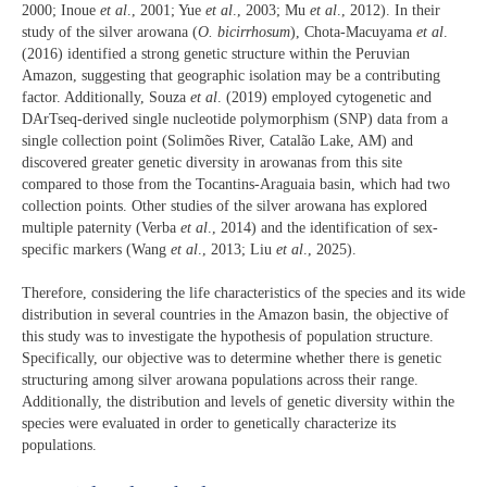
2000; Inoue
et al
., 2001; Yue
et al
., 2003; Mu
et al
., 2012). In their
study of the silver arowana (
O. bicirrhosum
), Chota-Macuyama
et al
.
(2016) identified a strong genetic structure within the Peruvian
Amazon, suggesting that geographic isolation may be a contributing
factor. Additionally, Souza
et al
. (2019) employed cytogenetic and
DArTseq-derived single nucleotide polymorphism (SNP) data from a
single collection point (Solimões River, Catalão Lake, AM) and
discovered greater genetic diversity in arowanas from this site
compared to those from the Tocantins-Araguaia basin, which had two
collection points. Other studies of the silver arowana has explored
multiple paternity (Verba
et al
., 2014) and the identification of sex-
specific markers (Wang
et al
., 2013; Liu
et al
., 2025).
Therefore, considering the life characteristics of the species and its wide
distribution in several countries in the Amazon basin, the objective of
this study was to investigate the hypothesis of population structure.
Specifically, our objective was to determine whether there is genetic
structuring among silver arowana populations across their range.
Additionally, the distribution and levels of genetic diversity within the
species were evaluated in order to genetically characterize its
populations.