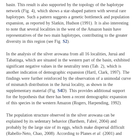
basin. This result is also supported by the topology of the haplotype
network (Fig. 4), which shows a star-shaped pattern with several rare
haplotypes. Such a pattern suggests a genetic bottleneck and population
expansion, as reported by Slatkin, Hudson (1991). It is also interesting
to note that several localities in the west of the Amazon basin have
representatives of the two main haplotypes, contributing to the greater
diversity in this region (see Fig.
S2
).
In the analysis of the silver arowana from all 16 localities, Juruá and
Tabatinga, which are situated in the western part of the basin, exhibited
significant negative values in the neutrality tests (Tab. 2), which is
another indication of demographic expansion (Hartl, Clark, 1997). The
findings were further reinforced by the observation of a unimodal curve
of mismatch distribution in the Juruá locality, as shown in the
supplementary material (Fig.
S4
D). This provides additional support
for the hypothesis that there has been a recent demographic expansion
of this species in the western Amazon (Rogers, Harpending, 1992).
The population structure observed in the silver arowana can be
explained by its sedentary behavior (Barthem, Fabré, 2004) and
probably by the large size of its eggs, which make dispersal difficult
(Rabello-Neto, Chao, 2008). According to Planes
et al
. (2001) and