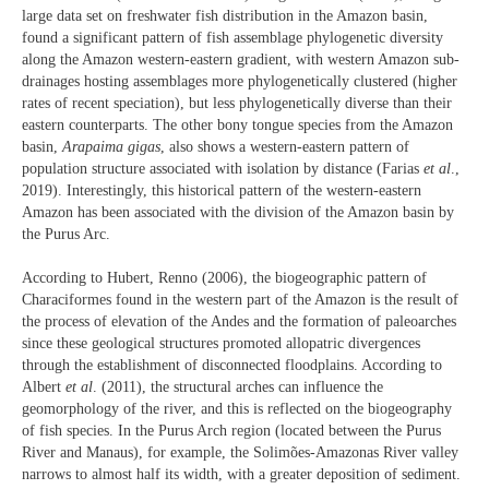
large data set on freshwater fish distribution in the Amazon basin,
found a significant pattern of fish assemblage phylogenetic diversity
along the Amazon western-eastern gradient, with western Amazon sub-
drainages hosting assemblages more phylogenetically clustered (higher
rates of recent speciation), but less phylogenetically diverse than their
eastern counterparts. The other bony tongue species from the Amazon
basin,
Arapaima gigas
, also shows a western-eastern pattern of
population structure associated with isolation by distance (Farias
et al
.,
2019). Interestingly, this historical pattern of the western-eastern
Amazon has been associated with the division of the Amazon basin by
the Purus Arc.
According to Hubert, Renno (2006), the biogeographic pattern of
Characiformes found in the western part of the Amazon is the result of
the process of elevation of the Andes and the formation of paleoarches
since these geological structures promoted allopatric divergences
through the establishment of disconnected floodplains. According to
Albert
et al
. (2011), the structural arches can influence the
geomorphology of the river, and this is reflected on the biogeography
of fish species. In the Purus Arch region (located between the Purus
River and Manaus), for example, the Solimões-Amazonas River valley
narrows to almost half its width, with a greater deposition of sediment.