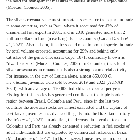
the need for management measures to ensure sustainable exploitation
(Moreau, Coomes, 2006).
The silver arowana is the most important species for the aquarium trade
in some countries, such as Peru, where it accounted for 42% of
ornamental fish export in 2001, and in 2010 generated more than 2
million dollars in foreign exchange for the country (García-Dávila
et
al
., 2021). Also in Peru, it is the second most important species in trade
by total volume exported, accounting for 29% and behind only
catfishes of the genus
Otocinclus
Cope, 1871, commonly known as
“dwarf suckers” (Moreau, Coomes, 2006). In Colombia, the sale of
silver arowana as an ornamental is also a strong commercial activity.
For instance, in the city of Leticia alone, almost 850,000
O.
bicirrhosum
juveniles were sold between 2019 and 2023 (AUNAP,
2023), with an average of 170,000 individuals exported per year.
Fishing for this species has generated conflicts in the triple border
region between Brazil, Colombia and Peru, since in the last two
countries the arowana stocks are almost exhausted and the capture of
post larvae juveniles has advanced illegally into the Brazilian territory
(Beltrão
et al
., 2021). In addition, the decrease in juvenile stocks in
Colombia and Peru has already generated a reduction in fish stocks of
adult individuals that are exploited by commercial fisheries in Brazil
(Maldonado
et al
., 2017). In Brazil, several measures are in place to