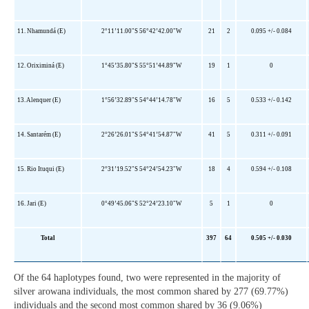
11. Nhamundá (E)
2°11’11.00"S 56°42’42.00"W
21
2
0.095 +/- 0.084
12. Oriximiná (E)
1°45’35.80"S 55°51’44.89"W
19
1
0
13. Alenquer (E)
1°56’32.89"S 54°44’14.78"W
16
5
0.533 +/- 0.142
14. Santarém (E)
2°26’26.01"S 54°41’54.87"W
41
5
0.311 +/- 0.091
15. Rio Ituqui (E)
2°31’19.52"S 54°24’54.23"W
18
4
0.594 +/- 0.108
16. Jari (E)
0°49’45.06"S 52°24’23.10"W
5
1
0
Total
397
64
0.505 +/- 0.030
Of the 64 haplotypes found, two were represented in the majority of
silver arowana individuals, the most common shared by 277 (69.77%)
individuals and the second most common shared by 36 (9.06%)