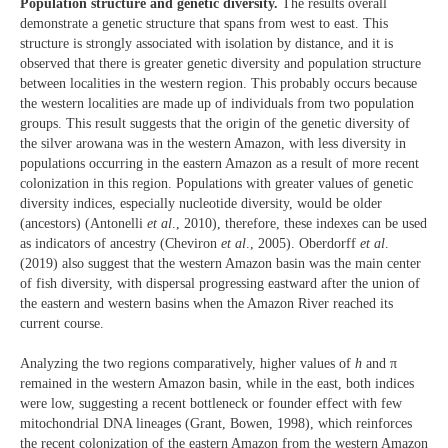
Population structure and genetic diversity.
The results overall
demonstrate a genetic structure that spans from west to east. This
structure is strongly associated with isolation by distance, and it is
observed that there is greater genetic diversity and population structure
between localities in the western region. This probably occurs because
the western localities are made up of individuals from two population
groups. This result suggests that the origin of the genetic diversity of
the silver arowana was in the western Amazon, with less diversity in
populations occurring in the eastern Amazon as a result of more recent
colonization in this region. Populations with greater values of genetic
diversity indices, especially nucleotide diversity, would be older
(ancestors) (Antonelli
et al
., 2010), therefore, these indexes can be used
as indicators of ancestry (Cheviron
et al
., 2005). Oberdorff
et al
.
(2019) also suggest that the western Amazon basin was the main center
of fish diversity, with dispersal progressing eastward after the union of
the eastern and western basins when the Amazon River reached its
current course.
Analyzing the two regions comparatively, higher values of
h
and π
remained in the western Amazon basin, while in the east, both indices
were low, suggesting a recent bottleneck or founder effect with few
mitochondrial DNA lineages (Grant, Bowen, 1998), which reinforces
the recent colonization of the eastern Amazon from the western Amazon