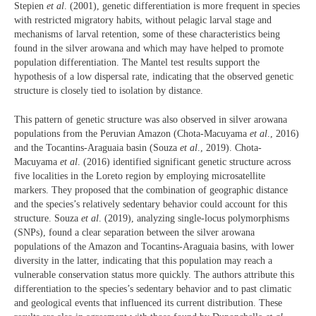
Stepien
et al
. (2001), genetic differentiation is more frequent in species
with restricted migratory habits, without pelagic larval stage and
mechanisms of larval retention, some of these characteristics being
found in the silver arowana and which may have helped to promote
population differentiation. The Mantel test results support the
hypothesis of a low dispersal rate, indicating that the observed genetic
structure is closely tied to isolation by distance.
This pattern of genetic structure was also observed in silver arowana
populations from the Peruvian Amazon (Chota-Macuyama
et al
., 2016)
and the Tocantins-Araguaia basin (Souza
et al
., 2019). Chota-
Macuyama
et al
. (2016) identified significant genetic structure across
five localities in the Loreto region by employing microsatellite
markers. They proposed that the combination of geographic distance
and the species’s relatively sedentary behavior could account for this
structure. Souza
et al
. (2019), analyzing single-locus polymorphisms
(SNPs), found a clear separation between the silver arowana
populations of the Amazon and Tocantins-Araguaia basins, with lower
diversity in the latter, indicating that this population may reach a
vulnerable conservation status more quickly. The authors attribute this
differentiation to the species’s sedentary behavior and to past climatic
and geological events that influenced its current distribution. These