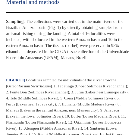
Material and methods
S
ampling.
The collections were carried out in the main rivers of the
Brazilian Amazon basin (Fig. 1) by directly obtaining samples from
artisanal fishing during the landing. A total of 16 localities were
included, with six located in the western Amazon basin and 10 in the
eastern Amazon basin. The tissues (barbel) were preserved in 95%
ethanol and deposited in the CTGA tissue collection of the Universidade
Federal do Amazonas (UFAM), Manaus, Brazil.
FIGURE 1
|
Localities sampled for individuals of the silver arowana
(
Osteoglossum bicirrhosum
). 1. Tabatinga (Upper Solimões River channel);
2. Fonte Boa (Solimões River channel); 3. Juruá (Lakes near Eirunepé city);
4. Tefé (Middle Solimões River); 5. Coari (Middle Solimões River); 6.
Purus (Lakes near Tapauá city); 7. Humaitá (Middle Madeira River); 8.
Manaus (Lakes in the central Amazon, near Manaus city); 9. Janauacá
(Lake in the lower Solimões River); 10. Borba (Lower Madeira River); 11.
Nhamundá (Lower Nhamundá River); 12. Oriximiná (Lower Trombetas
River); 13. Alenquer (Middle Amazonas River); 14. Santarém (Lower
Tapajós River); 15. Ituqui (Middle Amazonas River), and 16. Jari (Lower