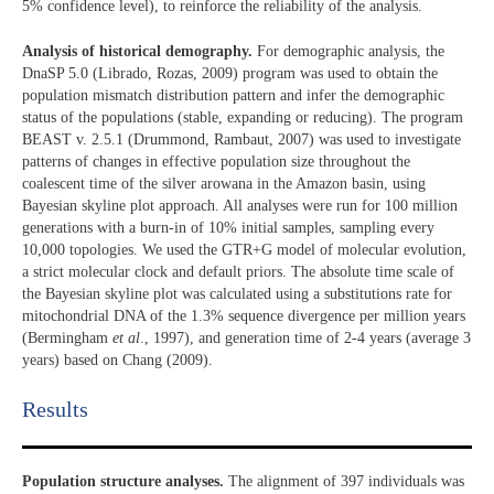
5% confidence level), to reinforce the reliability of the analysis.
Analysis of historical demography.
For demographic analysis, the
DnaSP 5.0 (Librado, Rozas, 2009) program was used to obtain the
population mismatch distribution pattern and infer the demographic
status of the populations (stable, expanding or reducing). The program
BEAST v. 2.5.1 (Drummond, Rambaut, 2007) was used to investigate
patterns of changes in effective population size throughout the
coalescent time of the silver arowana in the Amazon basin, using
Bayesian skyline plot approach. All analyses were run for 100 million
generations with a burn-in of 10% initial samples, sampling every
10,000 topologies. We used the GTR+G model of molecular evolution,
a strict molecular clock and default priors. The absolute time scale of
the Bayesian skyline plot was calculated using a substitutions rate for
mitochondrial DNA of the 1.3% sequence divergence per million years
(Bermingham
et al
., 1997), and generation time of 2-4 years (average 3
years) based on Chang (2009).
Results​
Population structure analyses.
The alignment of 397 individuals was