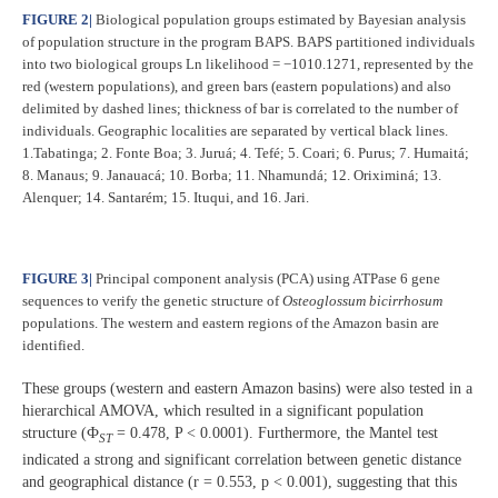
FIGURE 2
|
Biological population groups estimated by Bayesian analysis
of population structure in the program BAPS. BAPS partitioned individuals
into two biological groups Ln likelihood = −1010.1271, represented by the
red (western populations), and green bars (eastern populations) and also
delimited by dashed lines; thickness of bar is correlated to the number of
individuals. Geographic localities are separated by vertical black lines.
1.Tabatinga; 2. Fonte Boa; 3. Juruá; 4. Tefé; 5. Coari; 6. Purus; 7. Humaitá;
8. Manaus; 9. Janauacá; 10. Borba; 11. Nhamundá; 12. Oriximiná; 13.
Alenquer; 14. Santarém; 15. Ituqui, and 16. Jari.
FIGURE 3
|
Principal component analysis (PCA) using ATPase 6 gene
sequences to verify the genetic structure of
Osteoglossum bicirrhosum
populations. The western and eastern regions of the Amazon basin are
identified.
These groups (western and eastern Amazon basins) were also tested in a
hierarchical AMOVA, which resulted in a significant population
structure (Ф
= 0.478, P < 0.0001). Furthermore, the Mantel test
ST
indicated a strong and significant correlation between genetic distance
and geographical distance (r = 0.553, p < 0.001), suggesting that this