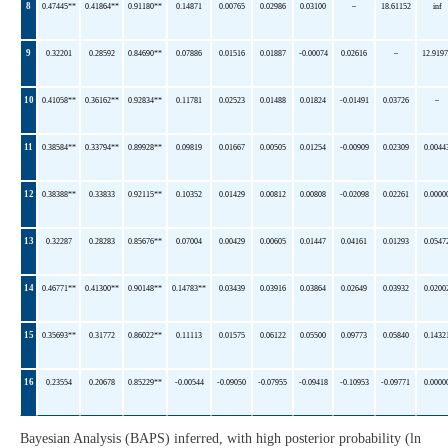
8
0.47445**
0.41864**
0.91180**
0.14871
0.00765
0.02986
0.03100
–
18.61152
inf
9
0.32201
0.28592
0.84690**
0.07886
0.01516
0.01887
-0.00074
0.02616
–
12.919
10
0.41058**
0.36162**
0.92834**
0.11781
0.02523
0.01488
0.01824
-0.01491
0.03726
–
11
0.38584**
0.33794**
0.89928**
0.09819
0.01667
0.00505
0.01254
-0.00909
0.02309
0.0044
12
0.38388**
0.33833
0.92115**
0.10352
0.01429
0.00812
0.00808
-0.02098
0.02261
0.0000
13
0.32287
0.28283
0.85676**
0.07004
0.00429
0.00605
0.01447
0.04161
0.01293
0.0547
14
0.46771**
0.41300**
0.90148**
0.14783**
0.03439
0.03916
0.03864
0.02649
0.03932
0.0200
15
0.35693**
0.31772
0.86022**
0.11113
0.01575
0.06122
0.05500
0.09773
0.05840
0.1432
16
0.23554
0.20678
0.85229**
-0.00544
-0.09050
-0.07955
-0.09418
-0.10953
-0.09771
0.0000
Bayesian Analysis (BAPS) inferred, with high posterior probability (ln