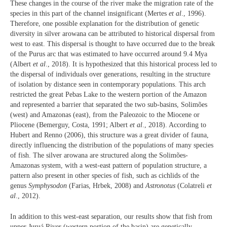
These changes in the course of the river make the migration rate of the
species in this part of the channel insignificant (Mertes
et al
., 1996).
Therefore, one possible explanation for the distribution of genetic
diversity in silver arowana can be attributed to historical dispersal from
west to east. This dispersal is thought to have occurred due to the break
of the Purus arc that was estimated to have occurred around 9.4 Mya
(Albert
et al
., 2018). It is hypothesized that this historical process led to
the dispersal of individuals over generations, resulting in the structure
of isolation by distance seen in contemporary populations. This arch
restricted the great Pebas Lake to the western portion of the Amazon
and represented a barrier that separated the two sub-basins, Solimões
(west) and Amazonas (east), from the Paleozoic to the Miocene or
Pliocene (Bemerguy, Costa, 1991; Albert
et al
., 2018). According to
Hubert and Renno (2006), this structure was a great divider of fauna,
directly influencing the distribution of the populations of many species
of fish. The silver arowana are structured along the Solimões-
Amazonas system, with a west-east pattern of population structure, a
pattern also present in other species of fish, such as cichlids of the
genus
Symphysodon
(Farias, Hrbek, 2008) and
Astronotus
(Colatreli
et
al
., 2012).
In addition to this west-east separation, our results show that fish from
upper Juruá River (western portion of the basin) are genetically