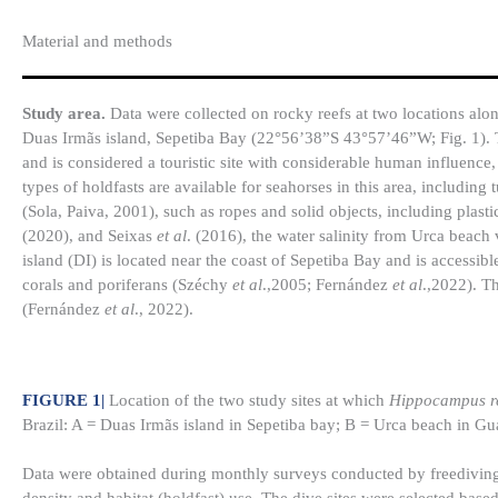
Material and methods
Study area.
Data were collected on rocky reefs at two locations a
Duas Irmãs island, Sepetiba Bay (22°56’38”S 43°57’46”W; Fig. 1). T
and is considered a touristic site with considerable human influence
types of holdfasts are available for seahorses in this area, including 
(Sola, Paiva, 2001), such as ropes and solid objects, including plast
(2020), and Seixas
et al
. (2016), the water salinity from Urca beac
island (DI) is located near the coast of Sepetiba Bay and is accessib
corals and poriferans (Széchy
et al
.,2005; Fernández
et al
.,2022). T
(Fernández
et al
., 2022).
FIGURE 1
|
Location of the two study sites at which
Hippocampus re
Brazil: A = Duas Irmãs island in Sepetiba bay; B = Urca beach in G
Data were obtained during monthly surveys conducted by freediving