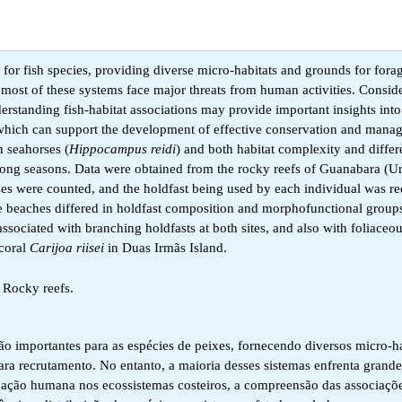
for fish species, providing diverse micro-habitats and grounds for forag
most of these systems face major threats from human activities. Consid
rstanding fish-habitat associations may provide important insights into
 which can support the development of effective conservation and mana
n seahorses (
Hippocampus reidi
) and both habitat complexity and differ
among seasons. Data were obtained from the rocky reefs of Guanabara (U
rses were counted, and the holdfast being used by each individual was r
he beaches differed in holdfast composition and morphofunctional groups
ociated with branching holdfasts at both sites, and also with foliaceo
 coral
Carijoa riisei
in Duas Irmãs Island.
 Rocky reefs.
 importantes para as espécies de peixes, fornecendo diversos micro-ha
ara recrutamento. No entanto, a maioria desses sistemas enfrenta grand
bação humana nos ecossistemas costeiros, a compreensão das associaçõe