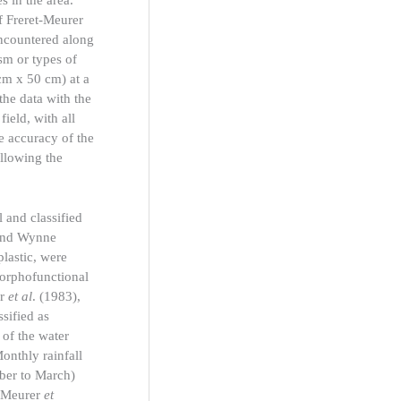
s in the area.
f Freret-Meurer
encountered along
sm or types of
cm x 50 cm) at a
the data with the
ield, with all
e accuracy of the
llowing the
 and classified
 and Wynne
plastic, were
morphofunctional
er
et al
. (1983),
sified as
 of the water
onthly rainfall
ober to March)
t-Meurer
et