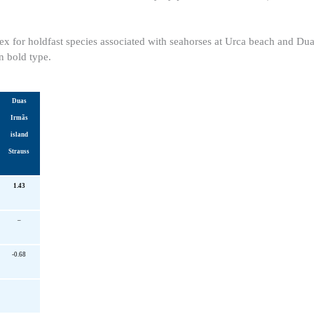
dex for holdfast species associated with seahorses at Urca beach and Dua
n bold type.
Duas
Irmãs
island
Strauss
1.43
–
-0.68