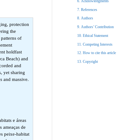
Acknowledgments​
References​
Authors
ing, protection
Authors’ Contribution
ering the
Ethical Statement​
 patterns of
Competing Interests
gement
ent holdfast
How to cite this article
rca Beach) and
Copyright​
ecorded and
, yet sharing
us and massive.
bitats e áreas
es ameaças de
s peixe-habitat