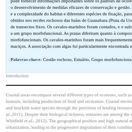
pode fornecer informações importantes sobre os padrões de ocorr
o desenvolvimento de medidas eficazes de conservação e gestão. 
e a complexidade do habitat e diferentes espécies de fixação, par
obtidos nos recifes rochosos das baías de Guanabara (Praia da Urc
de transectos fixos. Os cavalos-marinhos foram contados, e o subs
a um grupo morfofuncional. As praias diferiram quanto à compos
morfofuncionais. Os cavalos-marinhos foram mais frequentemente 
maciços. A associação com algas foi particularmente encontrada 
Palavras-chave:
Costão rochoso, Estuário, Grupo morfofuncional, 
Introduction​
Coastal areas encompass several different types of ecotones, such 
humans, including production of food and recreation. Coastal environ
and brackish water species through the provision of feeding resourc
al.
,2011). Despite their biological richness, estuaries are among the 
Whitfield
et al
., 2012). The geographical position and high natural r
urbanization, leading to the progressive degradation of their conditio