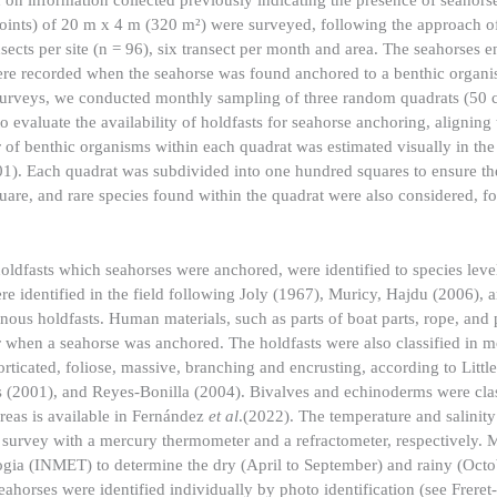
d on information collected previously indicating the presence of seahorse
points) of 20 m x 4 m (320 m²) were surveyed, following the approach o
nsects per site (n = 96), six transect per month and area. The seahorses 
 were recorded when the seahorse was found anchored to a benthic organi
 surveys, we conducted monthly sampling of three random quadrats (50 
o evaluate the availability of holdfasts for seahorse anchoring, aligning 
r of benthic organisms within each quadrat was estimated visually in the f
01). Each quadrat was subdivided into one hundred squares to ensure th
are, and rare species found within the quadrat were also considered, fo
ldfasts which seahorses were anchored, were identified to species level
re identified in the field following Joly (1967), Muricy, Hajdu (2006),
nous holdfasts. Human materials, such as parts of boat parts, rope, and 
s or when a seahorse was anchored. The holdfasts were also classified in 
corticated, foliose, massive, branching and encrusting, according to Littl
s (2001), and Reyes-Bonilla (2004). Bivalves and echinoderms were clas
areas is available in Fernández
et al
.(2022). The temperature and salinity
 survey with a mercury thermometer and a refractometer, respectively. M
ogia (INMET) to determine the dry (April to September) and rainy (Oct
seahorses were identified individually by photo identification (see Frere