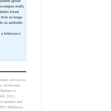
 podem apoiar
ocampus reidi
)
s dados foram
 livre ao longo
ie ou atribuído
a foliáceos e
omic services to
e, freshwater,
; Barbier
et
eld, 2011;
 occupation and
2003; Wilkinson,