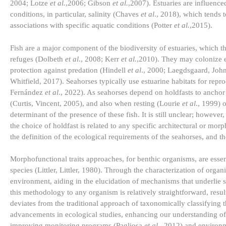
2004; Lotze
et al.
,2006; Gibson
et al.
,2007). Estuaries are influenc
conditions, in particular, salinity (Chaves
et al
., 2018), which tends t
associations with specific aquatic conditions (Potter
et al.
,2015).
Fish are a major component of the biodiversity of estuaries, which the
refuges (Dolbeth
et al
., 2008; Kerr
et al.
,2010). They may colonize es
protection against predation (Hindell
et al
., 2000; Laegdsgaard, Joh
Whitfield, 2017). Seahorses typically use estuarine habitats for rep
Fernández
et al
., 2022). As seahorses depend on holdfasts to ancho
(Curtis, Vincent, 2005), and also when resting (Lourie
et al
., 1999) o
determinant of the presence of these fish. It is still unclear; howev
the choice of holdfast is related to any specific architectural or m
the definition of the ecological requirements of the seahorses, and
Morphofunctional traits approaches, for benthic organisms, are essent
species (Littler, Littler, 1980). Through the characterization of orga
environment, aiding in the elucidation of mechanisms that underlie 
this methodology to any organism is relatively straightforward, resu
deviates from the traditional approach of taxonomically classifying
advancements in ecological studies, enhancing our understanding of 
improving monitoring programs (Pagliosa
et al
., 2012) and environm