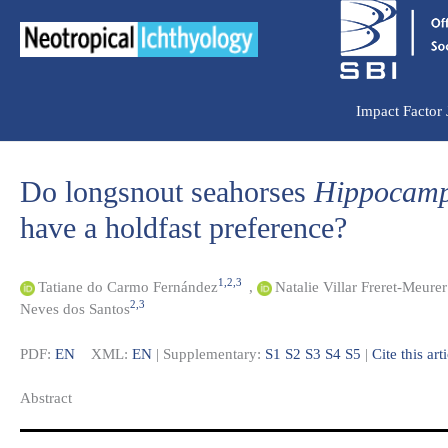
Ir
para
o
conteúdo
Impact Factor
Do longsnout seahorses
Hippocamp
have a holdfast preference?
1,2,3
Tatiane do Carmo Fernández
,
Natalie Villar Freret-Meurer
2,3
Neves dos Santos
PDF:
EN
XML:
EN
| Supplementary:
S1
S2
S3
S4
S5
|
Cite this art
Abstract​