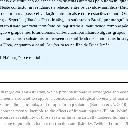
ência e distribuição de espécies em sistemas afetados pelo homem, que
Neste contexto, investigamos a relação entre os cavalos-marinhos (
Hipp
a determinar a possível variação entre locais e entre estações do ano. O
a) e Sepetiba (Ilha das Duas Irmãs), no sudeste do Brasil, por mergulho
trato usado por cada indivíduo foi registrado e identificado como espéc
ição e grupos morfofuncionais, embora compartilhando alguns grupos
associados a substratos arborescentes/ramificados em ambos os locais, 
na Urca, enquanto o coral
Carijoa riisei
na Ilha de Duas Irmãs.
Habitat, Peixe recifal.
as mangroves and estuaries, which provide numerous ecological and econ
ments also tend to support a considerable biological diversity of marin
es, breedings grounds, and refuges from predators (Barletta
et al
., 2010
ecotones most vulnerable to the effects of human impacts (Elliott, Whitfi
esources availability of those systems have historically fostered human
ns due to pollution, habitat destruction and fisheries (Wilkie, Fortuna, 