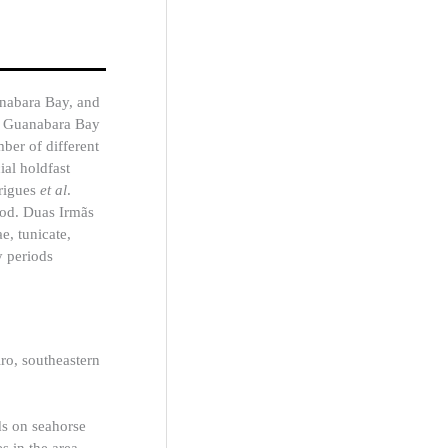
anabara Bay, and
to Guanabara Bay
ber of different
ial holdfast
drigues
et al
.
iod. Duas Irmãs
e, tunicate,
y periods
ro, southeastern
ds on seahorse