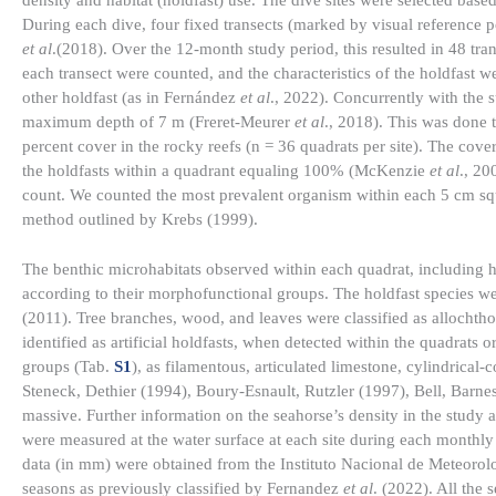
density and habitat (holdfast) use. The dive sites were selected base
During each dive, four fixed transects (marked by visual reference 
et al
.(2018). Over the 12-month study period, this resulted in 48 tra
each transect were counted, and the characteristics of the holdfast
other holdfast (as in Fernández
et al
., 2022). Concurrently with the
maximum depth of 7 m (Freret-Meurer
et al
., 2018). This was done t
percent cover in the rocky reefs (n = 36 quadrats per site). The cove
the holdfasts within a quadrant equaling 100% (McKenzie
et al
., 20
count. We counted the most prevalent organism within each 5 cm squ
method outlined by Krebs (1999).
The benthic microhabitats observed within each quadrat, including ho
according to their morphofunctional groups. The holdfast species we
(2011). Tree branches, wood, and leaves were classified as allochtho
identified as artificial holdfasts, when detected within the quadrat
groups (Tab.
S1
), as filamentous, articulated limestone, cylindrical-
Steneck, Dethier (1994), Boury-Esnault, Rutzler (1997), Bell, Barne
massive. Further information on the seahorse’s density in the study 
were measured at the water surface at each site during each monthly
data (in mm) were obtained from the Instituto Nacional de Meteorol
seasons as previously classified by Fernandez
et al
. (2022). All the 