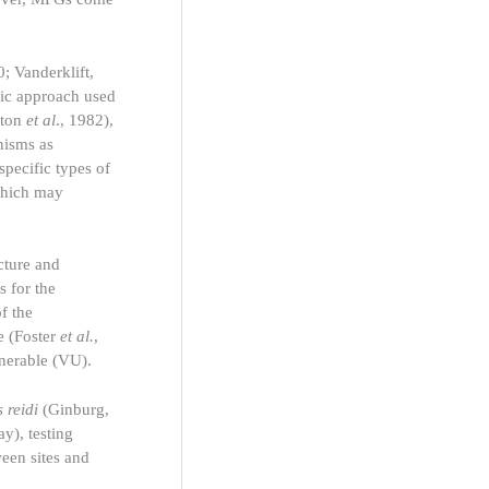
; Vanderklift,
hic approach used
rton
et al
., 1982),
nisms as
specific types of
 which may
ecture and
s for the
f the
e (Foster
et al.
,
lnerable (VU).
 reidi
(Ginburg,
y), testing
ween sites and