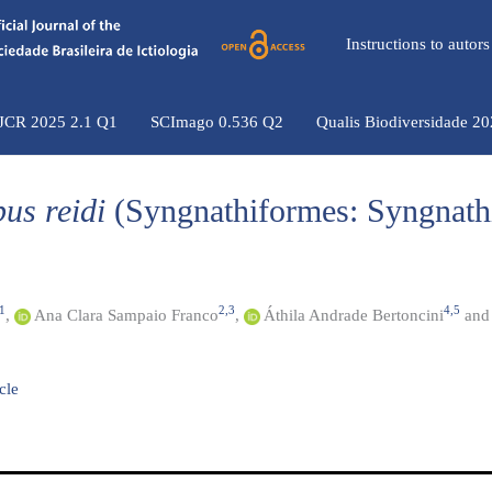
Instructions to auto
 JCR 2025 2.1 Q1
SCImago 0.536 Q2
Qualis Biodiversidade 2
us reidi
(Syngnathiformes: Syngnath
1
2,3
4,5
,
Ana Clara Sampaio Franco
,
Áthila Andrade Bertoncini
an
icle