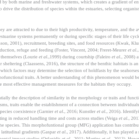
ed by both marine and freshwater systems, which creates a gradient of e
o drive the distribution of species within the estuaries, selecting organi
y are attracted to due to their high productivity, temperature, and the av
tuarine systems permanently or during specific stages of their life cycle
nson, 2001), recruitment, breeding sites, and food resources (Kwak, Kl
roduction, refuge and feeding (Foster, Vincent, 2004; Freret-Meurer
et al
.
r themselves (Lourie
et al
.,1999) during courtship (Faleiro
et al
., 2008) 
r sheltering (Claassens, 2016), the structure of the benthic habitats is a
er, which factors may determine the selection of holdfasts by the seahorse
orphofunctional traits. A better understanding of this phenomenon would 
 the most effective management measures for the habitats they occupy.
ially the description of similarity in the morphology or traits and func
nisms, traits enable the establishment of a connection between individuals
species coexistence (Garnier
et al
., 2016; Kunstler
et al
., 2016). Identif
lting in reduced handling time and costs across studies (Veiga
et al
., 201
 the species. This morphofuntional group (MFG) application has contribu
latitudinal gradients (Gaspar
et al
., 2017). Additionally, it has played a 
ental impact studies (Orfanidis
et al
., 2011; Martins
et al
., 2013). How