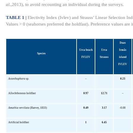
al
.,2013), to avoid recounting an individual during the surveys.
TABLE 1 |
Electivity Index (Ivlev) and Strauss’ Linear Selection In
Values > 0 (seahorses preferred the holdfast). Preference values are i
Duas
Urca beach
Urca
Irmãs
Species
IVLEV
Strauss
island
IVLEV
Acanthophora
sp.
–
0.23
Allochthonous holdfast
0.97
12.71
–
Amathia
vercilata
(Harvey, 1833)
0.49
3.17
-0.08
Artificial holdfast
1
6.45