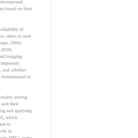
nvironmental
sms based on their
ailability of
s, either to seek
umpp, 2004;
, 2018;
and foraging
n important
s, and whether
be fundamental to
tionality among
 and their
ying and applying
3), which
ted to
role in
ever, MFGs come