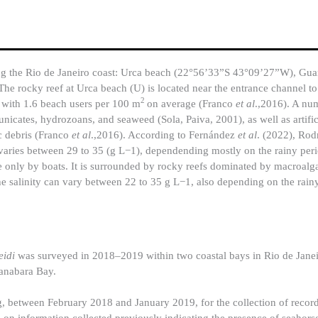
long the Rio de Janeiro coast: Urca beach (22°56’33”S 43°09’27”W), Gu
he rocky reef at Urca beach (U) is located near the entrance channel 
2
, with 1.6 beach users per 100 m
on average (Franco
et al
.,2016). A num
tunicates, hydrozoans, and seaweed (Sola, Paiva, 2001), as well as artific
ic debris (Franco
et al
.,2016). According to Fernández
et al
. (2022), Ro
h varies between 29 to 35 (g L−1), dependending mostly on the rainy per
le only by boats. It is surrounded by rocky reefs dominated by macroalga
he salinity can vary between 22 to 35 g L−1, also depending on the rain
idi
was surveyed in 2018–2019 within two coastal bays in Rio de Janei
uanabara Bay.
, between February 2018 and January 2019, for the collection of recor