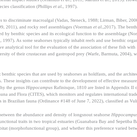
cies classification (Phillips
et al
., 1997).
to discriminate macroalgal (Vadas, Steneck, 1988; Lirman, Biber, 2000
09, 2011), and rocky reef assemblages (Voerman
et al
.,2017). The bent
ed by benthic species and its ecological function to the assemblage (No
., 1997). As some seahorses typically inhabit reefs and use benthic orga
analytical tool for the evaluation of the association of these fish with 
versity of their crustacean and gastropod prey (Warfe, Barmuta, 2004),
t benthic species that are used by seahorses as holdfasts, and the archit
s. These insights can contribute to the development of effective measure
thy the genus
Hippocampus
Rafinisque, 1810 are listed in Appendix II o
una and Flora (CITES), which monitors and regulates international trad
ies in Brazilian fauna (Ordinance #148 of June 7, 2022), classified as Vu
ip between the abundance and density of longsnout seahorse
Hippocampus
unctional traits in two tropical estuaries (Guanabara Bay and Sepetiba Ba
habitat (morphofunctional group), and whether this preference varied bet