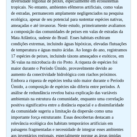
diversidade regional de peixes, especialmente em ecossistemas
tropicais. No entanto, ambientes efêmeros artificiais, como valas
de estradas, permanecem amplamente negligenciados na pesquisa
ecológica, apesar de seu potencial para sustentar espécies nativas,
ameaçadas e até invasoras. Neste estudo, primeiramente avaliamos
a composição das comunidades de peixes em valas de estradas da
Mata Atlântica, sudeste do Brasil. Esses habitats exibiram
condições extremas, incluindo águas hipóxicas, elevadas flutuações
de temperatura e águas muito ácidas. Ao longo do ano, registramos
17 espécies de peixes, incluindo táxons ameaçados e exóticos, em
36 valas na microbacia do rio Preto. A riqueza de espécies foi
maior durante o Período Úmido, provavelmente devido ao
aumento da conectividade hidrológica com riachos próximos.
Embora a riqueza de espécies tenha sido maior durante o Período
Úmido, a composição de espécies não diferiu entre períodos. A
análise de redundância revelou baixa explicação das variáveis ​​
ambientais na estrutura da comunidade, enquanto uma correlação
positiva significativa entre a distância espacial e a dissimilaridade
da comunidade sugeriu a limitação da dispersão como uma
importante força estruturante. Essas descobertas destacam a
relevância ecológica dos habitats temporários artificiais em
paisagens fragmentadas e necessidade de integrar esses ambientes
aos inventários regionais, especialmente porque as áreas úmidas