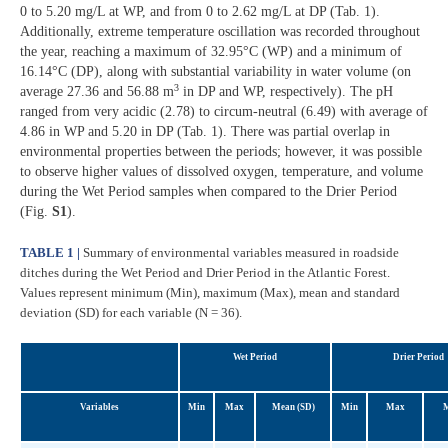
0 to 5.20 mg/L at WP, and from 0 to 2.62 mg/L at DP (Tab. 1).
Additionally, extreme temperature oscillation was recorded throughout
the year, reaching a maximum of 32.95°C (WP) and a minimum of
16.14°C (DP), along with substantial variability in water volume (on
3
average 27.36 and 56.88 m
in DP and WP, respectively). The pH
ranged from very acidic (2.78) to circum-neutral (6.49) with average of
4.86 in WP and 5.20 in DP (Tab. 1). There was partial overlap in
environmental properties between the periods; however, it was possible
to observe higher values of dissolved oxygen, temperature, and volume
during the Wet Period samples when compared to the Drier Period
(Fig.
S1
).
TABLE 1 |
Summary of environmental variables measured in roadside
ditches during the Wet Period and Drier Period in the Atlantic Forest.
Values represent minimum (Min), maximum (Max), mean and standard
deviation (SD) for each variable (N = 36).
Wet Period
Drier Period
Variables
Min
Max
Mean (SD)
Min
Max
M