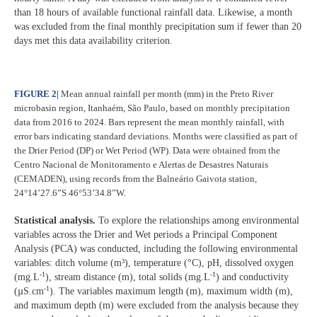
than 18 hours of available functional rainfall data. Likewise, a month
was excluded from the final monthly precipitation sum if fewer than 20
days met this data availability criterion.
FIGURE 2
|
Mean annual rainfall per month (mm) in the Preto River
microbasin region, Itanhaém, São Paulo, based on monthly precipitation
data from 2016 to 2024. Bars represent the mean monthly rainfall, with
error bars indicating standard deviations. Months were classified as part of
the Drier Period (DP) or Wet Period (WP). Data were obtained from the
Centro Nacional de Monitoramento e Alertas de Desastres Naturais
(CEMADEN), using records from the Balneário Gaivota station,
24°14’27.6”S 46°53’34.8”W.
Statistical analysis.
To explore the relationships among environmental
variables across the Drier and Wet periods a Principal Component
Analysis (PCA) was conducted, including the following environmental
variables: ditch volume (m³), temperature (°C), pH, dissolved oxygen
-1
-1
(mg.L
), stream distance (m), total solids (mg.L
) and conductivity
-1
(µS.cm
). The variables maximum length (m), maximum width (m),
and maximum depth (m) were excluded from the analysis because they