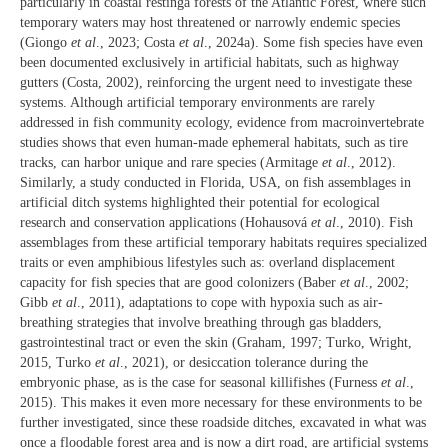
particularly in coastal restinga forests of the Atlantic Forest, where such
temporary waters may host threatened or narrowly endemic species
(Giongo
et al
., 2023; Costa
et al
., 2024a). Some fish species have even
been documented exclusively in artificial habitats, such as highway
gutters (Costa, 2002), reinforcing the urgent need to investigate these
systems. Although artificial temporary environments are rarely
addressed in fish community ecology, evidence from macroinvertebrate
studies shows that even human-made ephemeral habitats, such as tire
tracks, can harbor unique and rare species (Armitage
et al
., 2012).
Similarly, a study conducted in Florida, USA, on fish assemblages in
artificial ditch systems highlighted their potential for ecological
research and conservation applications (Hohausová
et al
., 2010). Fish
assemblages from these artificial temporary habitats requires specialized
traits or even amphibious lifestyles such as: overland displacement
capacity for fish species that are good colonizers (Baber
et al
., 2002;
Gibb
et al
., 2011), adaptations to cope with hypoxia such as air-
breathing strategies that involve breathing through gas bladders,
gastrointestinal tract or even the skin (Graham, 1997; Turko, Wright,
2015, Turko
et al
., 2021), or desiccation tolerance during the
embryonic phase, as is the case for seasonal killifishes (Furness
et al
.,
2015). This makes it even more necessary for these environments to be
further investigated, since these roadside ditches, excavated in what was
once a floodable forest area and is now a dirt road, are artificial systems