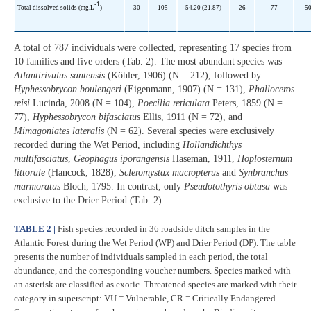
-1
Total dissolved solids (mg.L
)
30
105
54.20 (21.87)
26
77
50
A total of 787 individuals were collected, representing 17 species from
10 families and five orders (Tab. 2). The most abundant species was
Atlantirivulus santensis
(Köhler, 1906) (N = 212), followed by
Hyphessobrycon boulengeri
(Eigenmann, 1907) (N = 131),
Phalloceros
reisi
Lucinda, 2008 (N = 104),
Poecilia reticulata
Peters, 1859 (N =
77),
Hyphessobrycon bifasciatus
Ellis, 1911 (N = 72), and
Mimagoniates lateralis
(N = 62). Several species were exclusively
recorded during the Wet Period, including
Hollandichthys
multifasciatus
,
Geophagus iporangensis
Haseman, 1911,
Hoplosternum
littorale
(Hancock, 1828),
Scleromystax macropterus
and
Synbranchus
marmoratus
Bloch, 1795. In contrast, only
Pseudotothyris obtusa
was
exclusive to the Drier Period (Tab. 2).
TABLE 2 |
Fish species recorded in 36 roadside ditch samples in the
Atlantic Forest during the Wet Period (WP) and Drier Period (DP). The table
presents the number of individuals sampled in each period, the total
abundance, and the corresponding voucher numbers. Species marked with
an asterisk are classified as exotic. Threatened species are marked with their
category in superscript: VU = Vulnerable, CR = Critically Endangered.