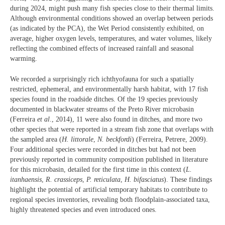
during 2024, might push many fish species close to their thermal limits.
Although environmental conditions showed an overlap between periods
(as indicated by the PCA), the Wet Period consistently exhibited, on
average, higher oxygen levels, temperatures, and water volumes, likely
reflecting the combined effects of increased rainfall and seasonal
warming.
We recorded a surprisingly rich ichthyofauna for such a spatially
restricted, ephemeral, and environmentally harsh habitat, with 17 fish
species found in the roadside ditches. Of the 19 species previously
documented in blackwater streams of the Preto River microbasin
(Ferreira
et al
., 2014), 11 were also found in ditches, and more two
other species that were reported in a stream fish zone that overlaps with
the sampled area (
H. littorale
,
N. beckfordi
) (Ferreira, Petrere, 2009).
Four additional species were recorded in ditches but had not been
previously reported in community composition published in literature
for this microbasin, detailed for the first time in this context (
L.
itanhaensis
,
R. crassiceps
,
P. reticulata
,
H. bifasciatus
). These findings
highlight the potential of artificial temporary habitats to contribute to
regional species inventories, revealing both floodplain-associated taxa,
highly threatened species and even introduced ones.