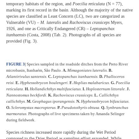
temporary habitats of the region, and
Poecilia reticulata
(N = 77),
marking its first record in the basin. Although the majority of the native
species are classified as Least Concern (LC), two are categorized as
Vulnerable (VU) –
M. lateralis
and
Rachoviscus crassiceps
Myers,
1926, and one as Critically Endangered (CR) –
Leptopanchax
itanhaensis
(Costa, 2008) (Tab. 2). Photographs of all species are
provided (Fig. 3).
FIGURE 3
|
Species sampled in the roadside ditches from the Preto River
microbasin, Itanhaém, São Paulo.
A.
Mimagoniates lateralis
.
B.
Atlantirivulus santensis
.
C.
Leptopanchax itanhaensis
.
D.
Phalloceros
reisi
.
E.
Hyphessobrycon boulengeri
.
F.
Hoplias malabaricus
.
G.
Poecilia
reticulata
.
H.
Hollandichthys multifasciatus
.
I.
Hoplosternum littorale
.
J.
Nannostomus beckfordi
.
K.
Rachoviscus crassiceps
.
L.
Callichthys
callichthys
.
M.
Geophagus iporangensis
.
N.
Hyphessobrycon bifasciatus
.
O.
Scleromystax macropterus
.
P.
Pseudotothyris obtusa
.
Q.
Synbranchus
marmoratus
. Photographs of live specimens taken by Amanda Selinger
during fieldwork.
Species richness increased more rapidly during the Wet Period
compared to the Drier Period as sampling effort expanded. While