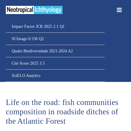
Ir
para
o
conteúdo
Impact Factor JCR 2025 2.1 Q1
SCImago 0.536 Q2
Qualis Biodiversidade 2021-2024 A2
Cite Score 2025 3.5
SciELO Anaylics
Life on the road: fish communities
composition in roadside ditches of
the Atlantic Forest