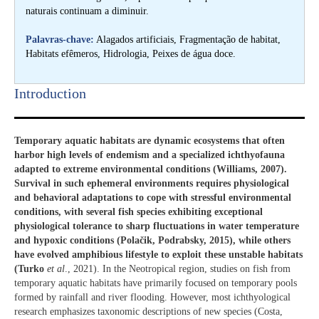
naturais continuam a diminuir.
Palavras-chave:
Alagados artificiais, Fragmentação de habitat,
Habitats efêmeros, Hidrologia, Peixes de água doce.
Introduction​
Temporary aquatic habitats are dynamic ecosystems that often
harbor high levels of endemism and a specialized ichthyofauna
adapted to extreme environmental conditions (Williams, 2007).
Survival in such ephemeral environments requires physiological
and behavioral adaptations to cope with stressful environmental
conditions, with several fish species exhibiting exceptional
physiological tolerance to sharp fluctuations in water temperature
and hypoxic conditions (Pola
č
ik, Podrabsky, 2015), while others
have evolved amphibious lifestyle to exploit these unstable habitats
(Turko
et al
., 2021). In the Neotropical region, studies on fish from
temporary aquatic habitats have primarily focused on temporary pools
formed by rainfall and river flooding. However, most ichthyological
research emphasizes taxonomic descriptions of new species (Costa,