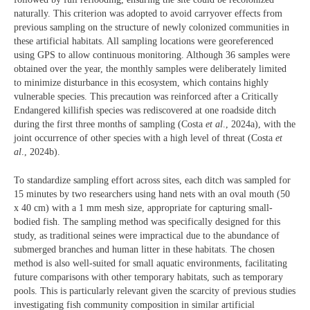
naturally. This criterion was adopted to avoid carryover effects from
previous sampling on the structure of newly colonized communities in
these artificial habitats. All sampling locations were georeferenced
using GPS to allow continuous monitoring. Although 36 samples were
obtained over the year, the monthly samples were deliberately limited
to minimize disturbance in this ecosystem, which contains highly
vulnerable species. This precaution was reinforced after a Critically
Endangered killifish species was rediscovered at one roadside ditch
during the first three months of sampling (Costa
et al
., 2024a), with the
joint occurrence of other species with a high level of threat (Costa
et
al
., 2024b).
To standardize sampling effort across sites, each ditch was sampled for
15 minutes by two researchers using hand nets with an oval mouth (50
x 40 cm) with a 1 mm mesh size, appropriate for capturing small-
bodied fish. The sampling method was specifically designed for this
study, as traditional seines were impractical due to the abundance of
submerged branches and human litter in these habitats. The chosen
method is also well-suited for small aquatic environments, facilitating
future comparisons with other temporary habitats, such as temporary
pools. This is particularly relevant given the scarcity of previous studies
investigating fish community composition in similar artificial