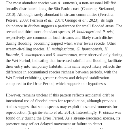
The most abundant species was
A. santensis
, a non-seasonal killifish
broadly distributed along the São Paulo coast (Contente, Stefanoni,
2010). Although rarely abundant in stream communities (Ferreira,
Petrere, 2009; Ferreira
et al
., 2014; Giongo
et al
., 2023), its high
abundance in ditches suggests a preference for small flooded areas. The
second and third most abundant species,
H. boulengeri
and
P. reisi
,
respectively, are common in local streams and likely reach ditches
during flooding, becoming trapped when water levels recede. Other
stream-dwelling species,
H. multifasciatus
,
G. iporangensis
,
H.
littorale
,
S. macropterus
and
S. marmoratus
, were observed only during
the Wet Period, indicating that increased rainfall and flooding facilitate
their entry into temporary habitats. This same aspect likely reflects the
difference in accumulated species richness between periods, with the
Wet Period exhibiting greater richness and delayed stabilization
compared to the Drier Period, which supports our hypotheses.
However, remains unclear if this pattern reflects accidental drift or
intentional use of flooded areas for reproduction, although previous
studies suggest that some species may exploit these environments for
reproduction (Espírito-Santo
et al
., 2013). Interestingly,
P. obtusa
was
found only during the Drier Period. As a stream-associated species, its
presence may reflect delayed movement or failure to detect