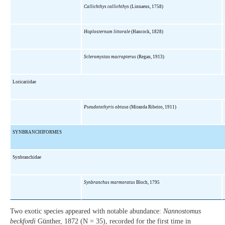
Callichthys callichthys
(Linnaeus, 1758)
Hoplosternum littorale
(Hancock, 1828)
Scleromystax macropterus
(Regan, 1913)
Loricariidae
Pseudotothyris obtusa
(Miranda Ribeiro, 1911)
SYNBRANCHIFORMES
Synbranchidae
Synbranchus marmoratus
Bloch, 1795
Two exotic species appeared with notable abundance:
Nannostomus
beckfordi
Günther, 1872 (N = 35), recorded for the first time in