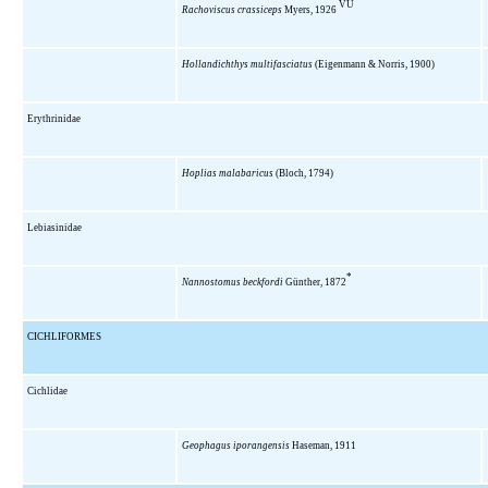
VU
Rachoviscus crassiceps
Myers, 1926
Hollandichthys multifasciatus
(Eigenmann & Norris, 1900)
Erythrinidae
Hoplias malabaricus
(Bloch, 1794)
Lebiasinidae
*
Nannostomus beckfordi
Günther, 1872
CICHLIFORMES
Cichlidae
Geophagus iporangensis
Haseman, 1911