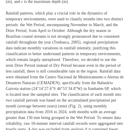
(m), and
c
is the maximum depth (m).
Rainfall patterns, which play a crucial role in the dynamics of
temporary environments, were used to classify months into two distinct
periods: the Wet Period, encompassing November to March, and the
Drier Period, from April to October. Although the dry season in
Brazilian coastal streams is not strongly pronounced due to consistent
rainfall throughout the year (Tonhasca, 2005), regional precipitation
data indicate monthly variations in rainfall intensity, justifying this
classification to better understand patterns in temporary environments,
which remain largely unexplored. Therefore, we decided to use the
term Drier Period instead of Dry Period because even in the period of
less rainfall, there is still considerable rain in the region. Rainfall data
were obtained from the Centro Nacional de Monitoramento e Alertas de
Desastres Naturais (CEMADEN), specifically from the Balneário
Gaivota station (24°14’27.6”S 46°53’34.8”W) in Itanhaém-SP, which
is located near the sampled sites. The classification of each month into
two rainfall periods was based on the accumulated precipitation per
month (average between years) (mm) (Fig. 2), using monthly
precipitation data from 2016 to 2024, with months with an average
greater than 150 mm being grouped in the Wet Period. To ensure data
reliability, raw 10-minute interval rainfall records were aggregated into
hourly sums. A day was excluded from analysis if it contained fewer