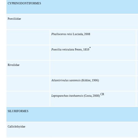
CYPRINODONTIFORMES
Poeciliidae
Phalloceros reisi
Lucinda, 2008
*
Poecilia reticulata
Peters, 1859
Rivulidae
Atlantirivulus santensis
(Köhler, 1906)
CR
Leptopanchax itanhaensis
(Costa, 2008)
SILURIFORMES
Callichthyidae