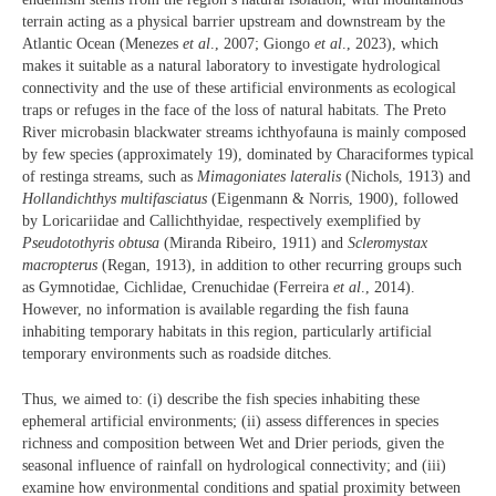
terrain acting as a physical barrier upstream and downstream by the
Atlantic Ocean (Menezes
et al
., 2007; Giongo
et al
., 2023), which
makes it suitable as a natural laboratory to investigate hydrological
connectivity and the use of these artificial environments as ecological
traps or refuges in the face of the loss of natural habitats. The Preto
River microbasin blackwater streams ichthyofauna is mainly composed
by few species (approximately 19), dominated by Characiformes typical
of restinga streams, such as
Mimagoniates lateralis
(Nichols, 1913) and
Hollandichthys multifasciatus
(Eigenmann & Norris, 1900), followed
by Loricariidae and Callichthyidae, respectively exemplified by
Pseudotothyris obtusa
(Miranda Ribeiro, 1911) and
Scleromystax
macropterus
(Regan, 1913), in addition to other recurring groups such
as Gymnotidae, Cichlidae, Crenuchidae (Ferreira
et al
., 2014).
However, no information is available regarding the fish fauna
inhabiting temporary habitats in this region, particularly artificial
temporary environments such as roadside ditches.
Thus, we aimed to: (i) describe the fish species inhabiting these
ephemeral artificial environments; (ii) assess differences in species
richness and composition between Wet and Drier periods, given the
seasonal influence of rainfall on hydrological connectivity; and (iii)
examine how environmental conditions and spatial proximity between