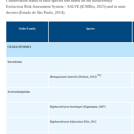
Conservation status of each species was based on the Biodiversity
Extinction Risk Assessment System – SALVE (ICMBio, 2025) and in state
decrees (Estado de São Paulo, 2014).
Order/Family
Species
CHARACIFORMES
Stevardiidae
VU
Mimagoniates lateralis
(Nichols, 1913)
Acestrorhamphidae
Hyphessobrycon boulengeri
(Eigenmann, 1907)
Hyphessobrycon bifasciatus
Ellis, 1911