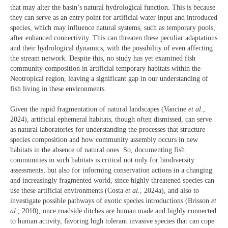
that may alter the basin’s natural hydrological function. This is because
they can serve as an entry point for artificial water input and introduced
species, which may influence natural systems, such as temporary pools,
after enhanced connectivity. This can threaten these peculiar adaptations
and their hydrological dynamics, with the possibility of even affecting
the stream network. Despite this, no study has yet examined fish
community composition in artificial temporary habitats within the
Neotropical region, leaving a significant gap in our understanding of
fish living in these environments.
Given the rapid fragmentation of natural landscapes (Vancine
et al
.,
2024), artificial ephemeral habitats, though often dismissed, can serve
as natural laboratories for understanding the processes that structure
species composition and how community assembly occurs in new
habitats in the absence of natural ones. So, documenting fish
communities in such habitats is critical not only for biodiversity
assessments, but also for informing conservation actions in a changing
and increasingly fragmented world, since highly threatened species can
use these artificial environments (Costa
et al
., 2024a), and also to
investigate possible pathways of exotic species introductions (Brisson
et
al
., 2010), once roadside ditches are human made and highly connected
to human activity, favoring high tolerant invasive species that can cope