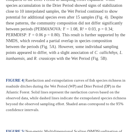
species accumulation in the Drier Period showed signs of stabilization
close to 10 interpolated samples, the Wet Period continued to show
potential for additional species even after 15 samples (Fig. 4). Despite
these patterns, the community composition did not differ significantly
between periods (PERMANOVA: F = 1.08, R² = 0.03, p = 0.34;
PERMDISP: F = 0.06 p = 0.80). This result is further supported by the
NMDS, which revealed a partial overlap in species composition
between the periods (Fig. 5A). However, some individual sampling
points appeared to differ, with a slight association of
C. callichthys
,
L.
itanhaensis
, and
R. crassiceps
with the Wet Period (Fig. 5B).
FIGURE 4
|
Rarefaction and extrapolation curves of fish species richness in
roadside ditches during the Wet Period (WP) and Drier Period (DP) in the
Atlantic Forest. Solid lines represent the rarefaction curves based on the
observed data, while dashed lines indicate the extrapolated species richness
beyond the observed sampling effort. Shaded areas correspond to the 95%
confidence intervals.
FIGURE 5
|
Non-metric Multidimensional Scaling (NMDS) ordination of