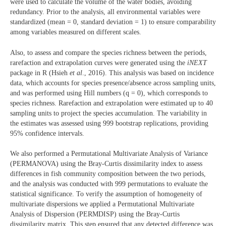
were used to calculate the volume of the water bodies, avoiding
redundancy. Prior to the analysis, all environmental variables were
standardized (mean = 0, standard deviation = 1) to ensure comparability
among variables measured on different scales.
Also, to assess and compare the species richness between the periods,
rarefaction and extrapolation curves were generated using the
iNEXT
package in R (Hsieh
et al
., 2016). This analysis was based on incidence
data, which accounts for species presence/absence across sampling units,
and was performed using Hill numbers (q = 0), which corresponds to
species richness. Rarefaction and extrapolation were estimated up to 40
sampling units to project the species accumulation. The variability in
the estimates was assessed using 999 bootstrap replications, providing
95% confidence intervals.
We also performed a Permutational Multivariate Analysis of Variance
(PERMANOVA) using the Bray-Curtis dissimilarity index to assess
differences in fish community composition between the two periods,
and the analysis was conducted with 999 permutations to evaluate the
statistical significance. To verify the assumption of homogeneity of
multivariate dispersions we applied a Permutational Multivariate
Analysis of Dispersion (PERMDISP) using the Bray-Curtis
dissimilarity matrix. This step ensured that any detected difference was