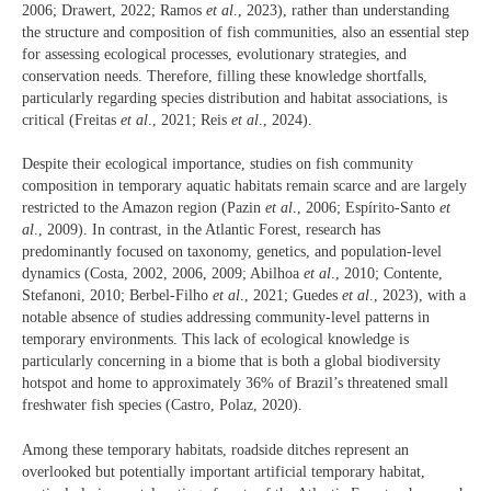
2006; Drawert, 2022; Ramos
et al
., 2023), rather than understanding
the structure and composition of fish communities, also an essential step
for assessing ecological processes, evolutionary strategies, and
conservation needs. Therefore, filling these knowledge shortfalls,
particularly regarding species distribution and habitat associations, is
critical (Freitas
et al
., 2021; Reis
et al
., 2024).
Despite their ecological importance, studies on fish community
composition in temporary aquatic habitats remain scarce and are largely
restricted to the Amazon region (Pazin
et al
., 2006; Espírito-Santo
et
al
., 2009). In contrast, in the Atlantic Forest, research has
predominantly focused on taxonomy, genetics, and population-level
dynamics (Costa, 2002, 2006, 2009; Abilhoa
et al
., 2010; Contente,
Stefanoni, 2010; Berbel-Filho
et al
., 2021; Guedes
et al
., 2023), with a
notable absence of studies addressing community-level patterns in
temporary environments. This lack of ecological knowledge is
particularly concerning in a biome that is both a global biodiversity
hotspot and home to approximately 36% of Brazil’s threatened small
freshwater fish species (Castro, Polaz, 2020).
Among these temporary habitats, roadside ditches represent an
overlooked but potentially important artificial temporary habitat,