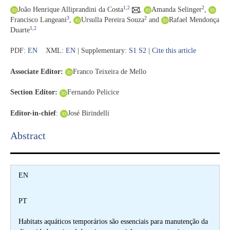
1,2
2
João Henrique Alliprandini da Costa
,
Amanda Selinger
,
3
2
Francisco Langeani
,
Ursulla Pereira Souza
and
Rafael Mendonça
1,2
Duarte
PDF:
EN
XML:
EN
| Supplementary:
S1
S2
|
Cite this article
Associate Editor:
Franco Teixeira de Mello
Section Editor:
Fernando Pelicice
Editor-in-chief
:
José Birindelli
Abstract​
EN
PT
Habitats aquáticos temporários são essenciais para manutenção da