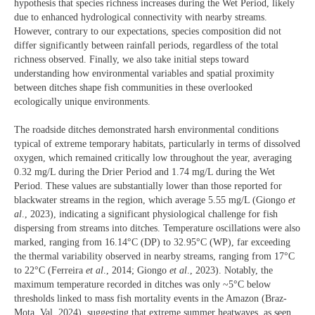
hypothesis that species richness increases during the Wet Period, likely
due to enhanced hydrological connectivity with nearby streams.
However, contrary to our expectations, species composition did not
differ significantly between rainfall periods, regardless of the total
richness observed. Finally, we also take initial steps toward
understanding how environmental variables and spatial proximity
between ditches shape fish communities in these overlooked
ecologically unique environments.
The roadside ditches demonstrated harsh environmental conditions
typical of extreme temporary habitats, particularly in terms of dissolved
oxygen, which remained critically low throughout the year, averaging
0.32 mg/L during the Drier Period and 1.74 mg/L during the Wet
Period. These values are substantially lower than those reported for
blackwater streams in the region, which average 5.55 mg/L (Giongo
et
al
., 2023), indicating a significant physiological challenge for fish
dispersing from streams into ditches. Temperature oscillations were also
marked, ranging from 16.14°C (DP) to 32.95°C (WP), far exceeding
the thermal variability observed in nearby streams, ranging from 17°C
to 22°C (Ferreira
et al
., 2014; Giongo
et al
., 2023). Notably, the
maximum temperature recorded in ditches was only ~5°C below
thresholds linked to mass fish mortality events in the Amazon (Braz-
Mota, Val, 2024), suggesting that extreme summer heatwaves, as seen