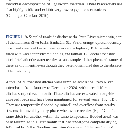
microbial decomposition of lignin-rich materials. These blackwaters are
also highly acidic and exhibit very low oxygen concentrations
(Camargo, Cancian, 2016).
FIGURE 1
|
A.
Sampled roadside ditches at the Preto River microbasin, part
of the Itanhaém River basin, Itanhaém, São Paulo, orange represent densely
urbanized areas and the red line represent the highway.
B.
Roadside ditch
filled with water after stream flooding and rainfall.
C.
Another roadside
ditch dried after the water recedes, as an example of the ephemeral nature of
these environments, even though they were not sampled due to the absence
of fish when dry.
A total of 36 roadside ditches were sampled across the Preto River
microbasin from January to December 2024, with three different
ditches sampled each month. These ditches are excavated alongside
unpaved roads and have been maintained for several years (Fig. 1B).
They are temporarily flooded by rainfall and overflow from nearby
streams, followed by a dry phase when water recedes (Fig. 1C). The
same ditch (or another within the same temporarily flooded area) was
only resampled in a later month if it had undergone complete drying
followed by full reflooding, ensuring the site could be recolonized