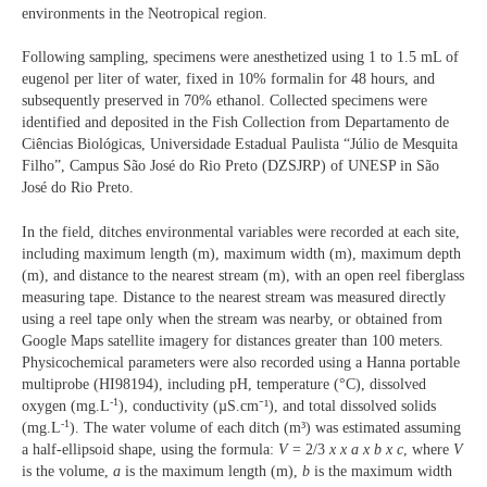
environments in the Neotropical region.
Following sampling, specimens were anesthetized using 1 to 1.5 mL of
eugenol per liter of water, fixed in 10% formalin for 48 hours, and
subsequently preserved in 70% ethanol. Collected specimens were
identified and deposited in the Fish Collection from Departamento de
Ciências Biológicas, Universidade Estadual Paulista “Júlio de Mesquita
Filho”, Campus São José do Rio Preto (DZSJRP) of UNESP in São
José do Rio Preto.
In the field, ditches environmental variables were recorded at each site,
including maximum length (m), maximum width (m), maximum depth
(m), and distance to the nearest stream (m), with an open reel fiberglass
measuring tape. Distance to the nearest stream was measured directly
using a reel tape only when the stream was nearby, or obtained from
Google Maps satellite imagery for distances greater than 100 meters.
Physicochemical parameters were also recorded using a Hanna portable
multiprobe (HI98194), including pH, temperature (°C), dissolved
-1
oxygen (mg.L
), conductivity (µS.cm⁻¹), and total dissolved solids
-1
(mg.L
). The water volume of each ditch (m³) was estimated assuming
a half-ellipsoid shape, using the formula:
V
= 2/3
x
x
a
x b x c
, where
V
is the volume,
a
is the maximum length (m),
b
is the maximum width