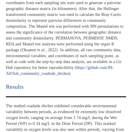
coordinates from each sampling site were used to generate a pairwise
geographic distance matrix (in kilometers). After that, the Hellinger
transformed community matrix was used to calculate the Bray-Curtis
dissimilarity to represent pairwise differences in community
composition. The Mantel test was performed with 999 permutations to
assess the significance of the correlation between geographic distance
and community dissimilarity. PERMANOVA, PERMDISP, NMDS,
RDA and Mantel test analyses were performed using the
vegan
R
package (Oksanen
et al
., 2022). In addition, all raw community data,
environmental variables, and coordinates of each sampling point, as
well as code with the step-by-step data analysis, are available in a Git
Hub repository for better reproducibility (
https://github.com/JH-
All/fish_community_roadside_ditches
).
Results​
The studied roadside ditches exhibited considerable environmental
variability between periods, as evidenced by extremely low dissolved
oxygen levels, ranging on average from 1.74 mg/L during the Wet
Period (WP) to 0.34 mg/L in the Drier Period (DP). This marked
variability in oxygen levels was also seen within periods, varying from