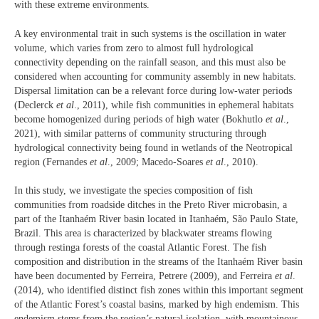
with these extreme environments.
A key environmental trait in such systems is the oscillation in water
volume, which varies from zero to almost full hydrological
connectivity depending on the rainfall season, and this must also be
considered when accounting for community assembly in new habitats.
Dispersal limitation can be a relevant force during low-water periods
(Declerck
et al
., 2011), while fish communities in ephemeral habitats
become homogenized during periods of high water (Bokhutlo
et al
.,
2021), with similar patterns of community structuring through
hydrological connectivity being found in wetlands of the Neotropical
region (Fernandes
et al
., 2009; Macedo-Soares
et al
., 2010).
In this study, we investigate the species composition of fish
communities from roadside ditches in the Preto River microbasin, a
part of the Itanhaém River basin located in Itanhaém, São Paulo State,
Brazil. This area is characterized by blackwater streams flowing
through restinga forests of the coastal Atlantic Forest. The fish
composition and distribution in the streams of the Itanhaém River basin
have been documented by Ferreira, Petrere (2009), and Ferreira
et al
.
(2014), who identified distinct fish zones within this important segment
of the Atlantic Forest’s coastal basins, marked by high endemism. This
endemism stems from the region’s natural isolation, with mountainous