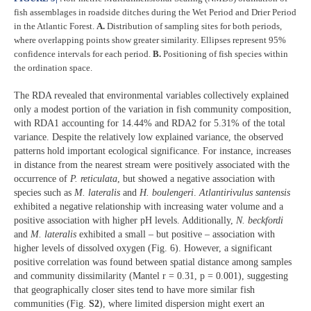
fish assemblages in roadside ditches during the Wet Period and Drier Period
in the Atlantic Forest.
A.
Distribution of sampling sites for both periods,
where overlapping points show greater similarity. Ellipses represent 95%
confidence intervals for each period.
B.
Positioning of fish species within
the ordination space.
The RDA revealed that environmental variables collectively explained
only a modest portion of the variation in fish community composition,
with RDA1 accounting for 14.44% and RDA2 for 5.31% of the total
variance. Despite the relatively low explained variance, the observed
patterns hold important ecological significance. For instance, increases
in distance from the nearest stream were positively associated with the
occurrence of
P. reticulata
, but showed a negative association with
species such as
M. lateralis
and
H. boulengeri
.
Atlantirivulus santensis
exhibited a negative relationship with increasing water volume and a
positive association with higher pH levels. Additionally,
N. beckfordi
and
M. lateralis
exhibited a small – but positive – association with
higher levels of dissolved oxygen (Fig. 6). However, a significant
positive correlation was found between spatial distance among samples
and community dissimilarity (Mantel r = 0.31, p = 0.001), suggesting
that geographically closer sites tend to have more similar fish
communities (Fig.
S2
), where limited dispersion might exert an