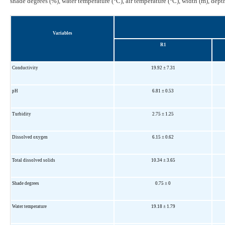
shade degrees (%), water temperature (°C), air temperature (°C), width (m), dept
Variables
R1
Conductivity
19.92 ± 7.31
pH
6.81 ± 0.53
Turbidity
2.75 ± 1.25
Dissolved oxygen
6.15 ± 0.62
Total dissolved solids
10.34 ± 3.65
Shade degrees
0.75 ± 0
Water temperature
19.18 ± 1.79