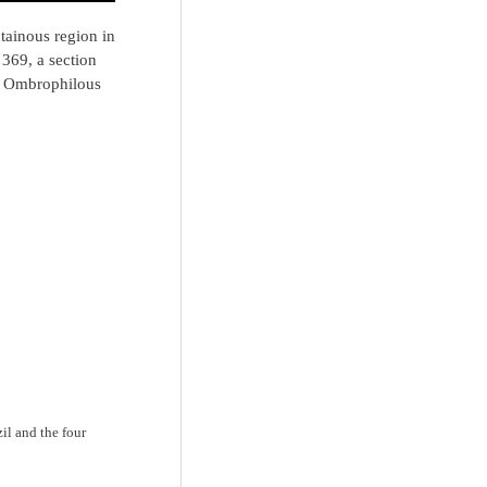
ntainous region in
 369, a section
se Ombrophilous
il and the four