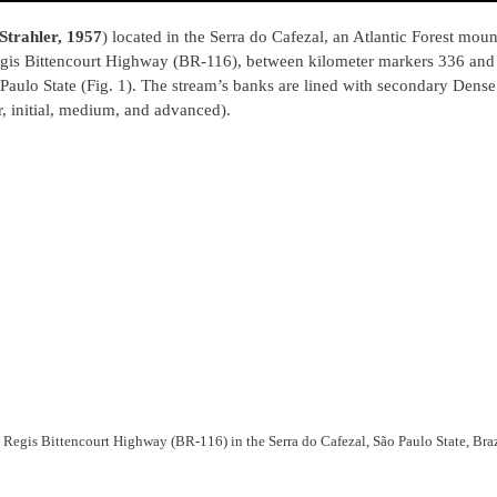
Strahler, 1957
) located in the Serra do Cafezal, an Atlantic Forest mou
e Regis Bittencourt Highway (BR-116), between kilometer markers 336 and
ão Paulo State (Fig. 1). The stream’s banks are lined with secondary Den
r, initial, medium, and advanced).
 Regis Bittencourt Highway (BR-116) in the Serra do Cafezal, São Paulo State, Braz