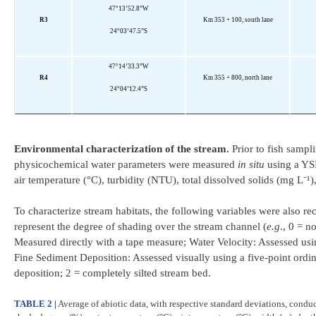
47°13’52.8”W
R3
Km 353 + 100, south lane
24°03’47.5”S
47°14’33.3”W
R4
Km 355 + 800, north lane
24°04’12.4”S
Environmental characterization of the stream.
Prior to fish sampl
physicochemical water parameters were measured
in situ
using a YSI
air temperature (°C), turbidity (NTU), total dissolved solids (mg L⁻¹)
To characterize stream habitats, the following variables were also r
represent the degree of shading over the stream channel (
e.g
., 0 = n
Measured directly with a tape measure; Water Velocity: Assessed usin
Fine Sediment Deposition: Assessed visually using a five-point ordin
deposition; 2 = completely silted stream bed.
TABLE 2 |
Average of abiotic data, with respective standard deviations, conduc