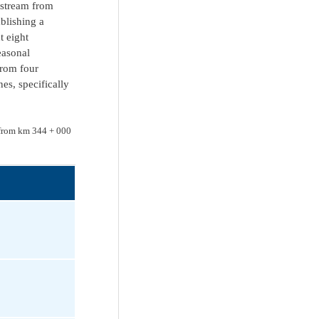
 stream from
blishing a
t eight
easonal
from four
es, specifically
h from km 344 + 000