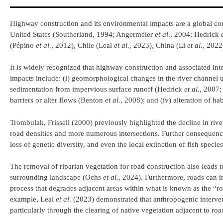
Highway construction and its environmental impacts are a global conc
United States (Southerland, 1994; Angermeier
et al
., 2004; Hedrick
(Pépino
et al
., 2012), Chile (Leal
et al.
, 2023), China (Li
et al.
, 2022
It is widely recognized that highway construction and associated in
impacts include: (i) geomorphological changes in the river channe
sedimentation from impervious surface runoff (Hedrick
et al.
, 2007
barriers or alter flows (Benton
et al.
, 2008); and (iv) alteration of ha
Trombulak, Frissell (2000) previously highlighted the decline in riv
road densities and more numerous intersections. Further consequence
loss of genetic diversity, and even the local extinction of fish speci
The removal of riparian vegetation for road construction also leads to
surrounding landscape (Ochs
et al.
, 2024). Furthermore, roads can i
process that degrades adjacent areas within what is known as the “
example, Leal
et al
. (2023) demonstrated that anthropogenic interven
particularly through the clearing of native vegetation adjacent to roa