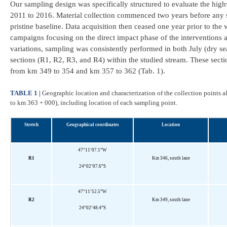
Our sampling design was specifically structured to evaluate the hig
2011 to 2016. Material collection commenced two years before any sit
pristine baseline. Data acquisition then ceased one year prior to t
campaigns focusing on the direct impact phase of the intervention
variations, sampling was consistently performed in both July (dry s
sections (R1, R2, R3, and R4) within the studied stream. These sectio
from km 349 to 354 and km 357 to 362 (Tab. 1).
TABLE 1 |
Geographic location and characterization of the collection points 
to km 363 + 000), including location of each sampling point.
Stretch
Geographical coordinates
Location
47°11’07.1”W
R1
Km 346, south lane
24°02’07.6”S
47°11’52.5”W
R2
Km 349, south lane
24°02’48.4”S