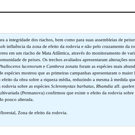
ara a integridade dos riachos, bem como para suas assembleias de peixes
sob influência da zona de efeito da rodovia e não pelo cruzamento da r
eu em um riacho de Mata Atlântica, através do monitoramento de variáv
omunidade de peixes. Os trechos avaliados apresentaram alterações nos
Phalloceros lucenorum
e
Cambeva zonata
foram as espécies mais abund
 de espécies mostrou que as primeiras campanhas apresentaram o maior 
o efeito da obra sobre a riqueza média, reduzindo a mesma à medida qu
 rodovia sobre as espécies
Scleromystax
barbatus
,
Rhamdia
aff.
quelen
ultivariada (Permanova) confirmou que existe o efeito da rodovia sobre 
do pouco alterada.
florestal, Zona de efeito da rodovia.