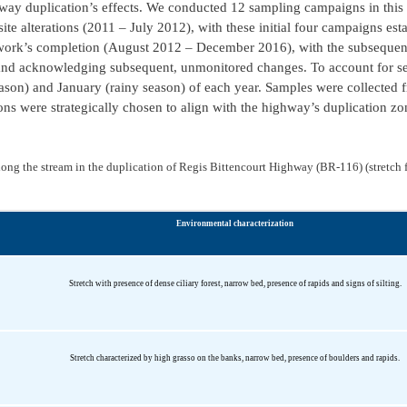
hway duplication’s effects. We conducted 12 sampling campaigns in this
e alterations (2011 – July 2012), with these initial four campaigns esta
he work’s completion (August 2012 – December 2016), with the subsequen
s and acknowledging subsequent, unmonitored changes. To account for s
eason) and January (rainy season) of each year. Samples were collected 
ns were strategically chosen to align with the highway’s duplication zon
along the stream in the duplication of Regis Bittencourt Highway (BR-116) (stretc
Environmental characterization
Stretch with presence of dense ciliary forest, narrow bed, presence of rapids and signs of silting.
Stretch characterized by high grasso on the banks, narrow bed, presence of boulders and rapids.