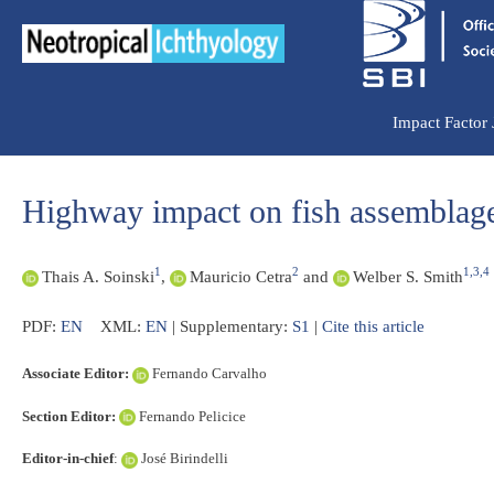
Ir
para
o
conteúdo
Impact Factor
Highway impact on fish assemblages
1
2
1,3,4
Thais A. Soinski
,
Mauricio Cetra
and
Welber S. Smith
PDF:
EN
XML:
EN
| Supplementary:
S1
|
Cite this article
Associate Editor:
Fernando Carvalho
Section Editor:
Fernando Pelicice
Editor-in-chief
:
José Birindelli