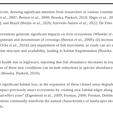
ern, drawing significant attention from researchers in various countrie
et al
., 2007; Benton
et al
., 2008; Bouska, Paukert, 2010; Sliger
et al
., 2
), and Brazil (Brejão
et al.
, 2020; Azevedo-Santos
et al.
, 2022; De Frie
terventions generate significant impacts on river ecosystems (Wheeler
et 
l upstream and downstream of crossings (Benton
et al.
, 2008); (ii) increa
; Ochs
et al.
, 2024); (iii) impairment of fish movement, as roads can act 
bitat structure and availability, leading to habitat fragmentation (Bouska
er health due to highways, reporting that fish abundance decreases in re
s of these new conditions can include reductions in species abundance 
es (Bouska, Paukert, 2010).
 significant habitat loss, as the expansion of these cleared areas degrad
mpact previously intact ecosystems by creating new habitat edges along 
road-effect zone” (Eigenbrod
et al.
, 2009; Forman, 2000; Forman, Deblin
tions continually transform the natural characteristics of landscapes a
ds.