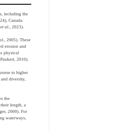
s, including the
024), Canada
s
et al.
, 2023).
al.
, 2005). These
sed erosion and
as physical
, Paukert, 2010).
sponse to higher
and diversity,
es the
their length, a
ger, 2000). For
long waterways,