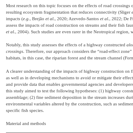
Most research on this topic focuses on the effects of road crossing
resulting ecosystem fragmentation that reduces connectivity (Sliger
impacts (
e.g.
, Brejão
et al
., 2020; Azevedo-Santos
et al.
, 2022; De F
assess the impacts of road construction on streams and their fish fau
et al.
, 2004). Such studies are even rarer in the Neotropical region,
Notably, this study assesses the effects of a highway constructed
alo
crossings
. Therefore, our approach considers the “road-effect zone” -
habitats, in this case, the riparian forest and the stream channel (
A clearer understanding of the impacts of highway construction on f
as well as in developing mechanisms to avoid or mitigate their effect
and provide data that enables governmental agencies and developers
this study aimed to test the following hypotheses: (1) highway constr
assemblage; (2) fine sediment deposition in the stream increases dur
environmental variables altered by the construction, such as sedimen
specific fish species.
Material and methods