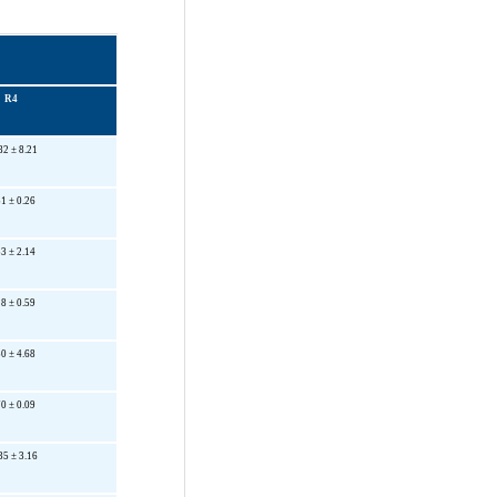
R4
82 ± 8.21
51 ± 0.26
33 ± 2.14
18 ± 0.59
50 ± 4.68
70 ± 0.09
35 ± 3.16