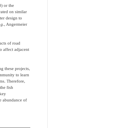
) or the
rated on similar
ter design to
.g.
, Angermeier
acts of road
o affect adjacent
g these projects,
ommunity to learn
ms. Therefore,
the fish
 key
the abundance of