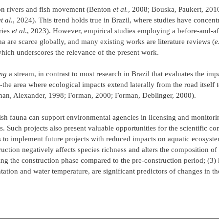
s on rivers and fish movement (Benton
et al.
, 2008; Bouska, Paukert, 2010
et al.
, 2024). This trend holds true in Brazil, where studies have concent
ries
et al
., 2023). However, empirical studies employing a before-and-af
na are scarce globally, and many existing works are literature reviews (
e
 which underscores the relevance of the present work.
ng
a stream, in contrast to most research in Brazil that evaluates the imp
the area where ecological impacts extend laterally from the road itself t
Forman, Alexander, 1998; Forman, 2000; Forman, Deblinger, 2000).
ish fauna can support environmental agencies in licensing and monitorin
s. Such projects also present valuable opportunities for the scientific c
 to implement future projects with reduced impacts on aquatic ecosyste
uction negatively affects species richness and alters the composition of 
ing the construction phase compared to the pre-construction period; (3)
tation and water temperature, are significant predictors of changes in 