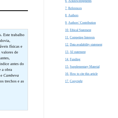
Acknowledgments​
References​
Authors
Authors’ Contribution
Ethical Statement​
. Este trabalho
Competing Interests
odovia,
Data availability statement
eis físicas e
 valores de
AI statement
antes,
Funding
índice antes do
Supplementary Material
e a obra
How to cite this article
e
Cambeva
os trechos e as
Copyright​