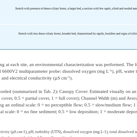
Stretch with presence of dense ciliary forest, a larger bed, a section with few rapds, silted and eroded ma
Stretch with less dense ciliary forest, broader bed, characterized by rapids, boulders and signs of silti
ing at each site, an environmental characterization was performed. The 
 6600V2 multiparameter probe: dissolved oxygen (mg L⁻¹), pH, water t
, and electrical conductivity (µS cm⁻¹).
ecorded (summarized in Tab. 2): Canopy Cover: Estimated visually on an 
o cover, 0.5 = partial cover, 1 = full cover); Channel Width (m) and Ave
g an ordinal scale: 0 = no perceptible flow; 0.5 = slow/medium flow; 1 
al scale: 0 = no fine sediment; 0.5 = low deposition; 1 = moderate depos
tivity (µS.cm-1), pH, turbidity (UTN), dissolved oxygen (mg.L-1), total dissolved s