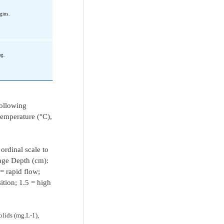
rgins.
ng.
following
emperature (°C),
ordinal scale to
rage Depth (cm):
= rapid flow;
ition; 1.5 = high
olids (mg.L-1),