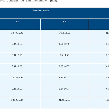
h (cm), current (m/s) and fine sediment (mm).
Stretches sample
R2
R3
23.70 ± 9.02
17.63 ± 8.53
21.
6.94 ± 0.33
6.66 ± 0.49
6.
9.41 ± 5.23
2.5 ± 1.56
3.
5.91 ± 0.69
6.03 ± 0.77
6.
12.35 ± 3.92
9.11 ± 4.21
9.
0.23 ± 0.07
0.24 ± 0.11
0.
20.32 ± 2.44
21.02 ± 2.55
19.