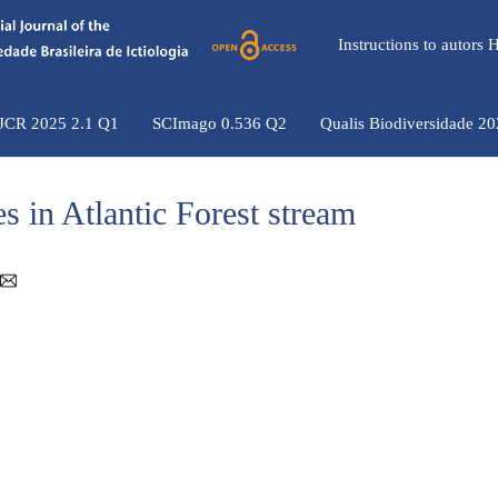
Instructions to autors
 JCR 2025 2.1 Q1
SCImago 0.536 Q2
Qualis Biodiversidade 2
 in Atlantic Forest stream