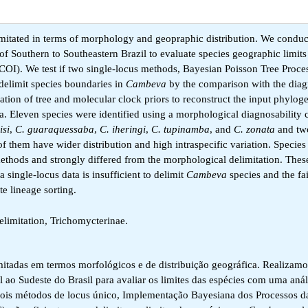
mitated in terms of morphology and geopraphic distribution. We conduc
of Southern to Southeastern Brazil to evaluate species geographic limits
(COI). We test if two single-locus methods, Bayesian Poisson Tree Proce
delimit species boundaries in
Cambeva
by the comparison with the dia
ion of tree and molecular clock priors to reconstruct the input phylog
. Eleven species were identified using a morphological diagnosability c
isi
,
C. guaraquessaba
,
C. iheringi
,
C. tupinamba
, and
C. zonata
and two
 them have wider distribution and high intraspecific variation. Species 
thods and strongly differed from the morphological delimitation. Thes
single-locus data is insufficient to delimit
Cambeva
species and the fa
te lineage sorting.
limitation, Trichomycterinae.
tadas em termos morfológicos e de distribuição geográfica. Realizam
 ao Sudeste do Brasil para avaliar os limites das espécies com uma análi
dois métodos de locus único, Implementação Bayesiana dos Processos d