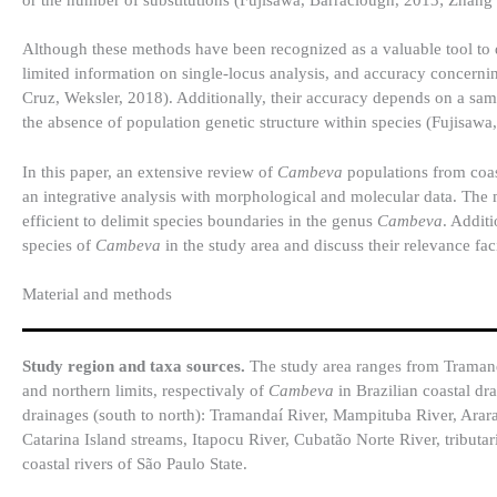
Although these methods have been recognized as a valuable tool to del
limited information on single-locus analysis, and accuracy concernin
Cruz, Weksler, 2018). Additionally, their accuracy depends on a samp
the absence of population genetic structure within species (Fujisaw
In this paper, an extensive review of
Cambeva
populations from coast
an integrative analysis with morphological and molecular data. The
efficient to delimit species boundaries in the genus
Cambeva
. Additi
species of
Cambeva
in the study area and discuss their relevance f
Material and methods
Study region and taxa sources.
The study area ranges from Tramanda
and northern limits, respectivaly of
Cambeva
in Brazilian coastal dr
drainages (south to north): Tramandaí River, Mampituba River, Arara
Catarina Island streams, Itapocu River, Cubatão Norte River, tribut
coastal rivers of São Paulo State.