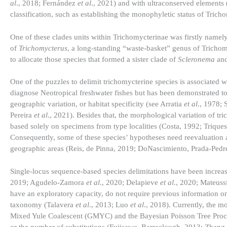
al
., 2018; Fernández
et al
., 2021) and with ultraconserved element
classification, such as establishing the monophyletic status of Trich
One of these clades units within Trichomycterinae was firstly nam
of
Trichomycterus
, a long-standing “waste-basket” genus of Trichom
to allocate those species that formed a sister clade of
Scleronema
and
One of the puzzles to delimit trichomycterine species is associated wi
diagnose Neotropical freshwater fishes but has been demonstrated to 
geographic variation, or habitat specificity (see Arratia
et al
., 1978; 
Pereira
et al
., 2021). Besides that, the morphological variation of t
based solely on specimens from type localities (Costa, 1992; Triq
Consequently, some of these species’ hypotheses need reevaluation a
geographic areas (Reis, de Pinna, 2019; DoNascimiento, Prada-Ped
Single-locus sequence-based species delimitations have been increasi
2019; Agudelo-Zamora
et al
., 2020; Delapieve
et al
., 2020; Mateuss
have an exploratory capacity, do not require previous information o
taxonomy (Talavera
et al
., 2013; Luo
et al
., 2018). Currently, the m
Mixed Yule Coalescent (GMYC) and the Bayesian Poisson Tree Process
or the number of substitutions (Fujisawa, Barraclough, 2013; Zhang