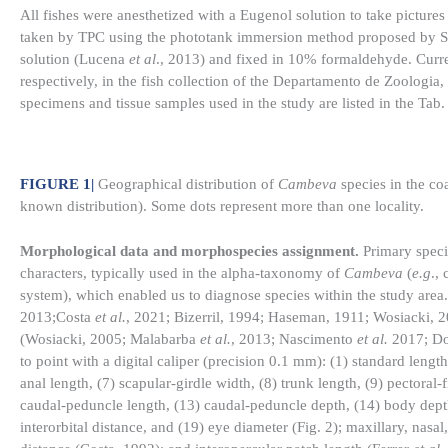
All fishes were anesthetized with a Eugenol solution to take picture
taken by TPC using the phototank immersion method proposed by Sab
solution (Lucena
et al
., 2013) and fixed in 10% formaldehyde. Curre
respectively, in the fish collection of the Departamento de Zoologi
specimens and tissue samples used in the study are listed in the Tab
FIGURE 1
|
Geographical distribution of
Cambeva
species in the coa
known distribution). Some dots represent more than one locality.
Morphological data and morphospecies assignment.
Primary spec
characters, typically used in the alpha-taxonomy of
Cambeva
(
e.g
.,
system), which enabled us to diagnose species within the study area.
2013;Costa
et al.
, 2021; Bizerril, 1994; Haseman, 1911; Wosiacki,
(Wosiacki, 2005; Malabarba
et al.
, 2013; Nascimento
et al.
2017; D
to point with a digital caliper (precision 0.1 mm): (1) standard length
anal length, (7) scapular-girdle width, (8) trunk length, (9) pectoral-
caudal-peduncle length, (13) caudal-peduncle depth, (14) body depth, 
interorbital distance, and (19) eye diameter (Fig. 2); maxillary, nas