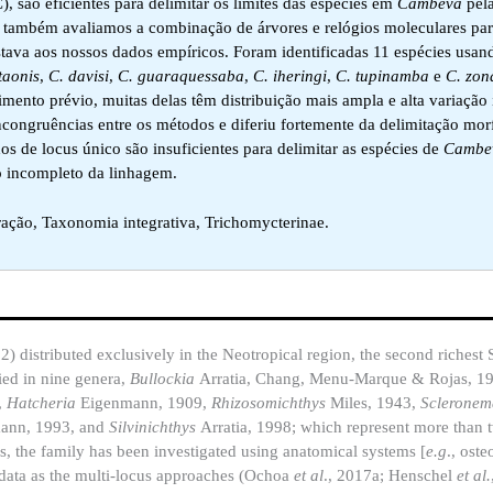
 são eficientes para delimitar os limites das espécies em
Cambeva
pel
ambém avaliamos a combinação de árvores e relógios moleculares para
ava aos nossos dados empíricos. Foram identificadas 11 espécies usando
taonis
,
C. davisi
,
C. guaraquessaba
,
C. iheringi
,
C. tupinamba
e
C. zon
ento prévio, muitas delas têm distribuição mais ampla e alta variação i
congruências entre os métodos e diferiu fortemente da delimitação mor
de locus único são insuficientes para delimitar as espécies de
Cambe
io incompleto da linhagem.
ção, Taxonomia integrativa, Trichomycterinae.
22) distributed exclusively in the Neotropical region, the second richest 
ied in nine genera,
Bullockia
Arratia, Chang, Menu-Marque & Rojas, 1
,
Hatcheria
Eigenmann, 1909,
Rhizosomichthys
Miles, 1943,
Sclerone
ann, 1993, and
Silvinichthys
Arratia, 1998; which represent more than t
es, the family has been investigated using anatomical systems [
e.g
., ost
ata as the multi-locus approaches (Ochoa
et
al
., 2017a; Henschel
et al.