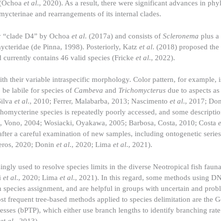
s (Ochoa
et al
., 2020). As a result, there were significant advances in ph
omycterinae and rearrangements of its internal clades.
ely “clade D4” by Ochoa
et al
. (2017a) and consists of
Scleronema
plus a 
ycteridae (de Pinna, 1998). Posteriorly, Katz
et al
. (2018) proposed th
 currently contains 46 valid species (Fricke
et al
., 2022).
th their variable intraspecific morphology. Color pattern, for example, i
be labile for species of
Cambeva
and
Trichomycterus
due to aspects as
Silva
et al
., 2010; Ferrer, Malabarba, 2013; Nascimento
et al
., 2017; Do
richomycterine species is repeatedly poorly accessed, and some descripti
ues, Vono, 2004; Wosiacki, Oyakawa, 2005; Barbosa, Costa, 2010; Costa
e
fter a careful examination of new samples, including ontogenetic serie
reros, 2020; Donin
et al
., 2020; Lima
et al
., 2021).
ngly used to resolve species limits in the diverse Neotropical fish faun
i
et al
., 2020; Lima
et al
., 2021). In this regard, some methods using 
n species assignment, and are helpful in groups with uncertain and prob
ost frequent tree-based methods applied to species delimitation are the 
es (bPTP), which either use branch lengths to identify branching rate 
et al
., 2013).