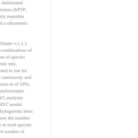
 delimitated
ocesses (bPTP;
sely resemble
d a ultrametric
Finder v.1.1.1
t combinations of
ion of species
ric tree,
med to run for
 stationarity and
 burn-in of 10%,
TreeAnnotator
YC analyses
e GMYC model
phylogenetic trees
 uses the number
e in each species
ted number of