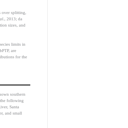
over splitting,
 al
., 2013; da
tion sizes, and
ecies limits in
bPTP, are
ibutions for the
 known southern
 the following
iver, Santa
er, and small