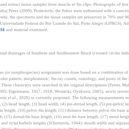
s and extract tissue samples from muscle or fin clips. Photographs of li
aj Pérez (2009). Posteriorly, the fishes were euthanized with a conce
ntly, the specimens and the tissue samples are preserved in 70% and 9
a, Universidade Federal do Rio Grande do Sul, Porto Alegre (UFRGS). Ad
.
S1
and material examined.
stal drainages of Southern and Southeastern Brazil (crossed circles indic
ies (or morphospecies) assignment was done based on a combination of
 color pattern, morphometric, fin-ray counts, osteology, and pores of the
 These characters were searched in the original descriptions (Ferrer, Ma
 2005; Eigenmann, 1917, 1918; Wosiacki, Oyakawa, 2005), newly taxo
onin
et al.
, 2020) or currently proposed. The following measurements we
, (2) head length, (3) head width, (4) pre-dorsal length, (5) pre-pelvic le
fin length, (10) pelvic-fin length, (11) distance between pelvic-fin base 
(15) dorsal-fin base length, (16) anal-fin base length, (17) snout lengt
al, and rictal barbels lengths (Tchernavin, 1944); mouth width and supraor