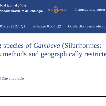
Instructions to auto
 JCR 2025 2.1 Q1
SCImago 0.536 Q2
Qualis Biodiversidade 2
g species of
Cambeva
(Siluriformes:
 methods and geographically restrict
|
Cite this article