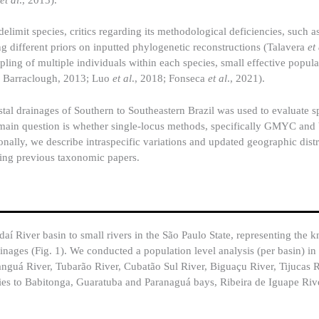
imit species, critics regarding its methodological deficiencies, such as 
g different priors on inputted phylogenetic reconstructions (Talavera
et
ling of multiple individuals within each species, small effective popula
a, Barraclough, 2013; Luo
et al
., 2018; Fonseca
et al
., 2021).
al drainages of Southern to Southeastern Brazil was used to evaluate sp
 main question is whether single-locus methods, specifically GMYC and 
onally, we describe intraspecific variations and updated geographic distr
acing previous taxonomic papers.
í River basin to small rivers in the São Paulo State, representing the
ainages (Fig. 1). We conducted a population level analysis (per basin) in
nguá River, Tubarão River, Cubatão Sul River, Biguaçu River, Tijucas R
aries to Babitonga, Guaratuba and Paranaguá bays, Ribeira de Iguape Riv