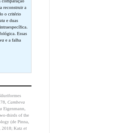
a comparação
 reconstruir a
 o critério
ata
e duas
ntraespecífica.
fológica. Essas
va
e a falha
Siluriformes
978,
Cambeva
ma
Eigenmann,
wo-thirds of the
eology (de Pinna,
, 2018; Katz
et