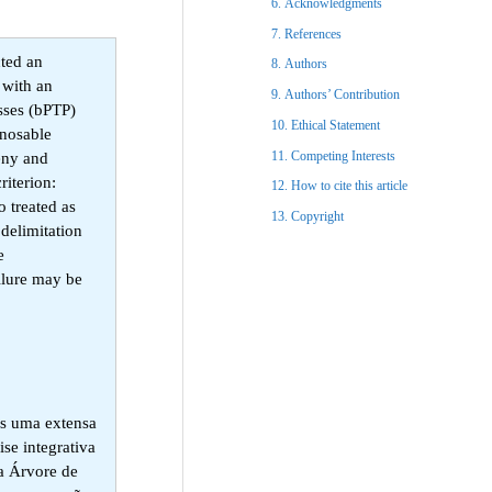
Acknowledgments​
References​
ted an
Authors
 with an
Authors’ Contribution
sses (bPTP)
Ethical Statement​
gnosable
Competing Interests
eny and
riterion:
How to cite this article
 treated as
Copyright​
delimitation
e
ilure may be
os uma extensa
se integrativa
a Árvore de