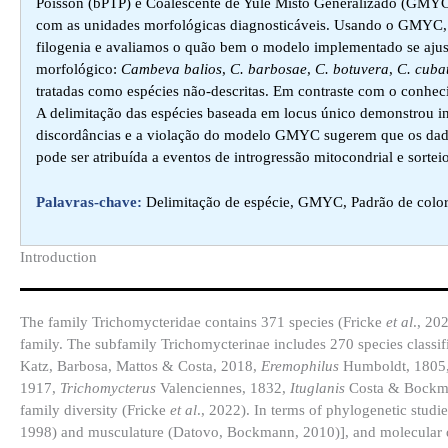
Poisson (bPTP) e Coalescente de Yule Misto Generalizado (GMYC),
com as unidades morfológicas diagnosticáveis. Usando o GMYC, t
filogenia e avaliamos o quão bem o modelo implementado se ajust
morfológico:
Cambeva balios
,
C. barbosae
,
C. botuvera
,
C. cuba
tratadas como espécies não-descritas. Em contraste com o conhecim
A delimitação das espécies baseada em locus único demonstrou in
discordâncias e a violação do modelo GMYC sugerem que os dados 
pode ser atribuída a eventos de introgressão mitocondrial e sorte
Palavras-chave:
Delimitação de espécie, GMYC, Padrão de colora
Introduction​
The family Trichomycteridae contains 371 species (Fricke
et al
., 20
family. The subfamily Trichomycterinae includes 270 species classif
Katz, Barbosa, Mattos & Costa, 2018,
Eremophilus
Humboldt, 1805
1917,
Trichomycterus
Valenciennes, 1832,
Ituglanis
Costa & Bockm
family diversity (Fricke
et al
., 2022). In terms of phylogenetic studi
1998) and musculature (Datovo, Bockmann, 2010)], and molecular d