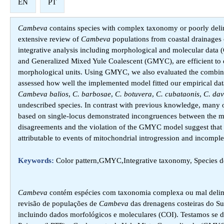
EN
PT
Cambeva
contains species with complex taxonomy or poorly deli
extensive review of
Cambeva
populations from coastal drainages 
integrative analysis including morphological and molecular data 
and Generalized Mixed Yule Coalescent (GMYC), are efficient to 
morphological units. Using GMYC, we also evaluated the combinat
assessed how well the implemented model fitted our empirical data
Cambeva balios
,
C. barbosae
,
C. botuvera
,
C. cubataonis
,
C. dav
undescribed species. In contrast with previous knowledge, many of
based on single-locus demonstrated incongruences between the me
disagreements and the violation of the GMYC model suggest that a 
attributable to events of mitochondrial introgression and incomple
Keywords:
Color pattern,GMYC,Integrative taxonomy, Species de
Cambeva
contém espécies com taxonomia complexa ou mal delimi
revisão de populações de
Cambeva
das drenagens costeiras do Sul
incluindo dados morfológicos e moleculares (COI). Testamos se 