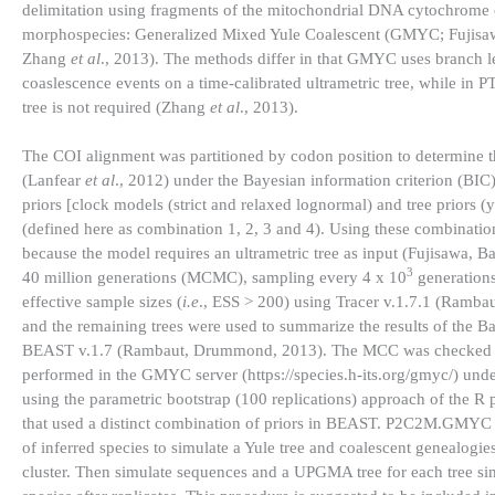
delimitation using fragments of the mitochondrial DNA cytochrome 
morphospecies: Generalized Mixed Yule Coalescent (GMYC; Fujisa
Zhang
et al
., 2013). The methods differ in that GMYC uses branch l
coaslescence events on a time-calibrated ultrametric tree, while in 
tree is not required (Zhang
et al
., 2013).
The COI alignment was partitioned by codon position to determine th
(Lanfear
et al
., 2012) under the Bayesian information criterion (BIC
priors [clock models (strict and relaxed lognormal) and tree priors (y
(defined here as combination 1, 2, 3 and 4). Using these combinations
because the model requires an ultrametric tree as input (Fujisawa
3
40 million generations (MCMC), sampling every 4 x 10
generations
effective sample sizes (
i.e
., ESS > 200) using Tracer v.1.7.1 (Ramba
and the remaining trees were used to summarize the results of the 
BEAST v.1.7 (Rambaut, Drummond, 2013). The MCC was checked in F
performed in the GMYC server (https://species.h-its.org/gmyc/) unde
using the parametric bootstrap (100 replications) approach of t
that used a distinct combination of priors in BEAST. P2C2M.GMYC ca
of inferred species to simulate a Yule tree and coalescent genealogie
cluster. Then simulate sequences and a UPGMA tree for each tree s