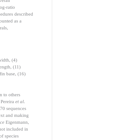
verall
og-ratio
cedures described
ounted as a
rals,
width, (4)
length, (11)
fin base, (16)
n to others
, Pereira
et al
.
 170 sequences
text and making
nce
Eigenmann,
ot included in
of species