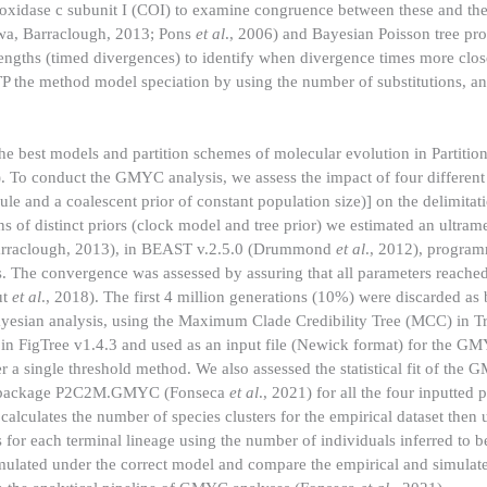
oxidase c subunit I (COI) to examine congruence between these and the
wa, Barraclough, 2013; Pons
et al
., 2006) and Bayesian Poisson tree pr
engths (timed divergences) to identify when divergence times more clo
PTP the method model speciation by using the number of substitutions, an
e best models and partition schemes of molecular evolution in Partition
). To conduct the GMYC analysis, we assess the impact of four differen
ule and a coalescent prior of constant population size)] on the delimitat
 of distinct priors (clock model and tree prior) we estimated an ultramet
, Barraclough, 2013), in BEAST v.2.5.0 (Drummond
et al
., 2012), program
. The convergence was assessed by assuring that all parameters reached
ut
et al
., 2018). The first 4 million generations (10%) were discarded as
Bayesian analysis, using the Maximum Clade Credibility Tree (MCC) in 
igTree v1.4.3 and used as an input file (Newick format) for the GM
r a single threshold method. We also assessed the statistical fit of th
he R package P2C2M.GMYC (Fonseca
et al
., 2021) for all the four inputted 
lculates the number of species clusters for the empirical dataset then
s for each terminal lineage using the number of individuals inferred to b
imulated under the correct model and compare the empirical and simula