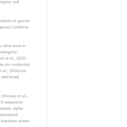
ylogeny and
subset of species
e genus
Cambeva
s often used to
 ontogeny,
nin
et al
., 2020;
ons are conducted
t al
., 2020a,b).
s and broad
a (Serrano
et al
.,
DNA sequences
lematic alpha-
Generalized
transition points