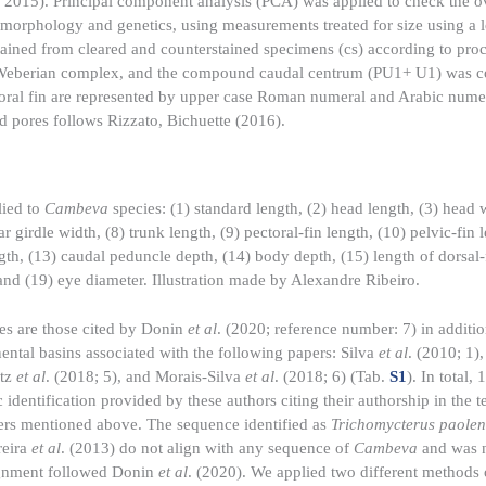
, 2015). Principal component analysis (PCA) was applied to check the o
morphology and genetics, using measurements treated for size using a l
tained from cleared and counterstained specimens (cs) according to pro
e Weberian complex, and the compound caudal centrum (PU1+ U1) was c
toral fin are represented by upper case Roman numeral and Arabic nume
d pores follows Rizzato, Bichuette (2016).
ied to
Cambeva
species: (1) standard length, (2) head length, (3) head 
r girdle width, (8) trunk length, (9) pectoral-fin length, (10) pelvic-fin 
th, (13) caudal peduncle depth, (14) body depth, (15) length of dorsal-
, and (19) eye diameter. Illustration made by Alexandre Ribeiro.
es are those cited by Donin
et al
. (2020; reference number: 7) in additio
ntal basins associated with the following papers: Silva
et al
. (2010; 1)
atz
et al
. (2018; 5), and Morais-Silva
et al
. (2018; 6) (Tab.
S1
). In total,
dentification provided by these authors citing their authorship in the 
bers mentioned above. The sequence identified as
Trichomycterus paole
reira
et al
. (2013) do not align with any sequence of
Cambeva
and was n
lignment followed Donin
et al
. (2020). We applied two different methods 