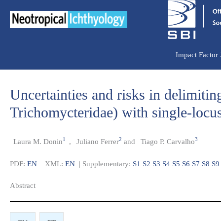
Ir
para
o
conteúdo
Impact Factor
Uncertainties and risks in delimitin
Trichomycteridae) with single-locus
1
2
3
Laura M. Donin
,
Juliano Ferrer
and
Tiago P. Carvalho
PDF:
EN
XML:
EN
| Supplementary:
S1
S2
S3
S4
S5
S6
S7
S8
S9
Abstract​