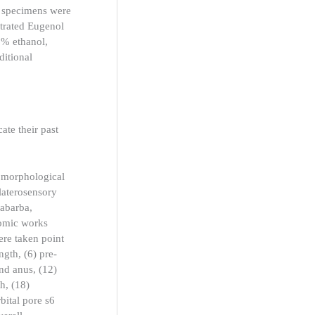
ve specimens were
ntrated Eugenol
6% ethanol,
ditional
ate their past
 morphological
 laterosensory
labarba,
nomic works
re taken point
ngth, (6) pre-
and anus, (12)
h, (18)
bital pore s6