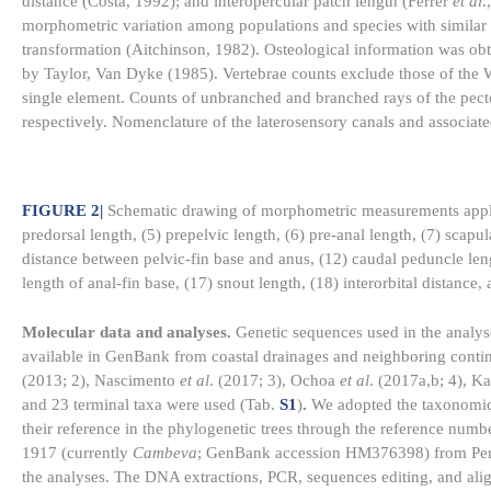
distance (Costa, 1992); and interopercular patch length (Ferrer
et al
.
morphometric variation among populations and species with similar 
transformation (Aitchinson, 1982). Osteological information was ob
by Taylor, Van Dyke (1985). Vertebrae counts exclude those of th
single element. Counts of unbranched and branched rays of the pec
respectively. Nomenclature of the laterosensory canals and associate
FIGURE 2
|
Schematic drawing of morphometric measurements appl
predorsal length, (5) prepelvic length, (6) pre-anal length, (7) scapula
distance between pelvic-fin base and anus, (12) caudal peduncle leng
length of anal-fin base, (17) snout length, (18) interorbital distance
Molecular data and analyses.
Genetic sequences used in the analys
available in GenBank from coastal drainages and neighboring contine
(2013; 2), Nascimento
et al
. (2017; 3), Ochoa
et al
. (2017a,b; 4), K
and 23 terminal taxa were used (Tab.
S1
)
.
We adopted the taxonomic i
their reference in the phylogenetic trees through the reference num
1917 (currently
Cambeva
; GenBank accession HM376398) from Pe
the analyses. The DNA extractions, PCR, sequences editing, and a