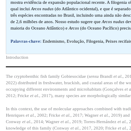
mostra evidência de expansão populacional recente. A filogenia obt
qual inclui
Arcos nudus
(do Atlântico ocidental), e que é separad
três espécies encontradas no Brasil, incluindo uma ainda não des
de 2,6 milhões de anos. Nosso estudo sugere que
Arcos nudus
dev
maioria do Oceano Atlântico) e
Arcos
(do Oceano Pacífico) precis
Palavras-chave:
Endemismo, Evolução, Filogenia, Peixes recifais,
Introduction​
The cryptobenthic fish family Gobiesocidae (
sensu
Brandl
et al
., 20
2022) distributed in freshwater, brackish, and coastal areas of the 
occupying different environments and microhabitats (Gonçalves
et a
2012; Fricke
et al
., 2017), many species are morphologically similar
In this context, the use of molecular approaches combined with tradi
Henriques
et al.
, 2002; Fricke
et al.
, 2017; Wagner
et al.
, 2019) and 
Conway
et al.
, 2014; Wagner
et al.
, 2019; Torres-Hernández
et al.
, 
knowledge of this family (Conway
et al.
, 2017, 2020; Fricke
et al.
, 