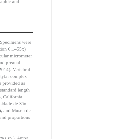
raphic and
. Specimens were
tion 6.1–55x)
cular micrometer
and preanal
 2014). Vertebral
stylar complex
re provided as
 standard length
, California
sidade de São
), and Museu de
and proportions
rtus
sp.),
Arcos