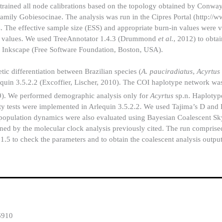
trained all node calibrations based on the topology obtained by Conwa
amily Gobiesocinae. The analysis was run in the Cipres Portal (http://w
 The effective sample size (ESS) and appropriate burn-in values were v
SS values. We used TreeAnnotator 1.4.3 (Drummond
et al.
, 2012) to obt
nd Inkscape (Free Software Foundation, Boston, USA).
tic differentiation between Brazilian species (
A. pauciradiatus
,
Acyrtus
quin 3.5.2.2 (Excoffier, Lischer, 2010). The COI haplotype network wa
9). We performed demographic analysis only for
Acyrtus
sp.n. Haplotyp
ity tests were implemented in Arlequin 3.5.2.2. We used Tajima’s D and 
al population dynamics were also evaluated using Bayesian Coalescent S
ined by the molecular clock analysis previously cited. The run comprise
.5 to check the parameters and to obtain the coalescent analysis output
6910