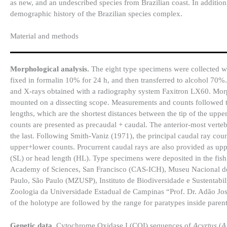
as new, and an undescribed species from Brazilian coast. In additio
demographic history of the Brazilian species complex.
Material and methods
Morphological analysis.
The eight type specimens were collected w
fixed in formalin 10% for 24 h, and then transferred to alcohol 70
and X-rays obtained with a radiography system Faxitron LX60. Morp
mounted on a dissecting scope. Measurements and counts followed th
lengths, which are the shortest distances between the tip of the uppe
counts are presented as precaudal + caudal. The anterior-most verteb
the last. Following Smith-Vaniz (1971), the principal caudal ray coun
upper+lower counts. Procurrent caudal rays are also provided as up
(SL) or head length (HL). Type specimens were deposited in the fish 
Academy of Sciences, San Francisco (CAS-ICH), Museu Nacional do
Paulo, São Paulo (MZUSP), Instituto de Biodiversidade e Sustenta
Zoologia da Universidade Estadual de Campinas “Prof. Dr. Adão Jos
of the holotype are followed by the range for paratypes inside pare
Genetic data.
Cytochrome Oxidase I (COI) sequences of
Acyrtus
(
A