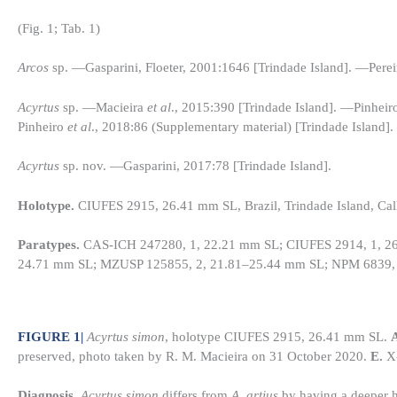
(Fig. 1; Tab. 1)
Arcos
sp. —Gasparini, Floeter, 2001:1646 [Trindade Island]. —Perei
Acyrtus
sp. —Macieira
et al
., 2015:390 [Trindade Island]. —Pinhei
Pinheiro
et al
., 2018:86 (Supplementary material) [Trindade Island
Acyrtus
sp. nov. —Gasparini, 2017:78 [Trindade Island].
Holotype.
CIUFES 2915, 26.41 mm SL, Brazil, Trindade Island, Calhe
Paratypes.
CAS-ICH 247280, 1, 22.21 mm SL; CIUFES 2914, 1, 26
24.71 mm SL; MZUSP 125855, 2, 21.81–25.44 mm SL; NPM 6839, 1,
FIGURE 1
|
Acyrtus simon
, holotype CIUFES 2915, 26.41 mm SL.
preserved, photo taken by R. M. Macieira on 31 October 2020.
E.
X-
Diagnosis.
Acyrtus simon
differs from
A. artius
by having a deeper