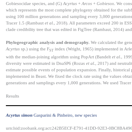
Gobiesocidae species, and (G)
Acyrtus
+
Arcos
+
Gobiesox
. We cons
which represents the most complete phylogeny obtained for the subf
using 100 million generations and sampling every 3,000 generations.
Tracer 1.5 (Rambaut
et al.
, 2018). All parameters exceed 200 in E
clade credibility tree that was edited in FigTree (Rambaut, 2014) a
Phylogeographic analysis and demography.
We calculated the gene
Acyrtus
sp.) using the F
index (Wright, 1965) implemented in Arle
ST
with the median-joining algorithm using PopArt (Bandelt
et al.
, 199
diversity were estimated in DnaSP6 (Rozas
et al.
, 2017) and neutral
estimate possible events of population expansion. Finally, historic
implemented in Beast. We fixed the clock rate using the values obta
generations and samplings every 1,000 generations. We used Tracer 1
Results​
Acyrtus simon
Gasparini & Pinheiro, new species
urn:lsid:zoobank.org:act:242B5ECF-E791-41DD-92E3-0BC8BA49