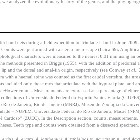
n, we analyzed the evolutionary history of the genus, and the phylogeog
ith hand nets during a field expedition to Trindade Island in June 2009
%. Counts were performed with a stereo microscope (Leica S9i, Amplifica
hological characters were measured to the nearest 0.01 mm using an o
e methods presented in Briggs (1955), with the addition of predorsal 
r lip and the dorsal and anal-fin origin, respectively (see Conway
et al.
,
ra with a haemal spine was counted as the first caudal vertebra, the uro
ts included only those rays that articulate with the hypural plate, and a
per+lower counts. Measurements are expressed as a percentage of either
collections of Universidade Federal do Espírito Santo, Vitória (CIUFES)
 Rio de Janeiro, Rio de Janeiro (MNRJ), Museu de Zoologia da Univer
bilidade – NUPEM, Universidade Federal do Rio de Janeiro, Macaé (NPM
é Cardoso” (ZUEC). In the Description section, counts, measurements, 
ntheses. Teeth type and counts were obtained from a dissected specimen.
. artius
,
A. arturo
,
A. lanthanum
,
A. rubiginosus
,
Acyrtus
sp.n., and
Acy