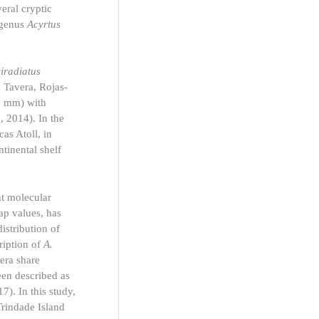
eral cryptic
e genus
Acyrtus
iradiatus
o
Tavera, Rojas-
30 mm) with
., 2014). In the
as Atoll, in
tinental shelf
nt molecular
ap values, has
distribution of
ription of
A.
nera share
een described as
17). In this study,
Trindade Island