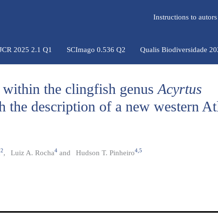
Instructions to auto
 JCR 2025 2.1 Q1
SCImago 0.536 Q2
Qualis Biodiversidade 2
n within the clingfish genus
Acyrtus
h the description of a new western At
2
4
4,5
x
,
Luiz A. Rocha
and
Hudson T. Pinheiro