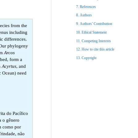
References​
Authors
Authors’ Contribution
pecies from the
genus including
Ethical Statement​
ic differences.
Competing Interests
. Our phylogeny
How to cite this article
rom
Arcos
Copyright​
ibed, form a
n
Acyrtus
, and
ic Ocean) need
ita do Pacífico
a o gênero
em como por
Trindade, não