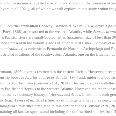
d Gobiesocinae suggested a recent diversification, the presence of sev
 Tavera
et al
.,2021), all of which we will explore in this study within th
1955,
Acyrtus lanthanum
Conway, Baldwin & White, 2014,
Acyrtus pauc
s
(Poey, 1868) are restricted to the western Atlantic, while
Acyrtus artur
rn Pacific. These are small-bodied fishes (maximum size of less than 
to those present in the venom glands of other teleost fishes (Conway
et al
 pauciradiatus
) is endemic to Fernando de Noronha Archipelago and Roc
stricted locations of the southwestern Atlantic, one on the Brazilian con
mann, 1896, a genus restricted to the eastern Pacific. However, a rece
ionship between
Acyrtus
and
Arcos
Schultz, 1944 and, under low bootstr
hin the
Acyrtus
clade (Conway
et al.
, 2014). This result agrees with the 
tern Pacific and
Acyrtus
to the western Atlantic. However, the recent desc
out the evolutionary history of
Acyrtus
and
Arcos
. In addition, both ge
ty (
e.g
., Tavera
et al
., 2021). Species of both genera have previously b
phological similarities often lead to misidentifications (Conway
et al.
, 20
taining all known species and including the undescribed species from 