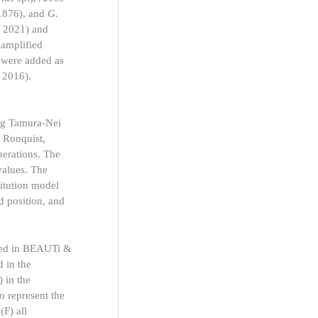
1876), and
G.
, 2021) and
 amplified
 were added as
, 2016).
ing Tamura-Nei
 Ronquist,
nerations. The
values. The
titution model
d position, and
ted in BEAUTi &
 in the
 in the
o represent the
F) all