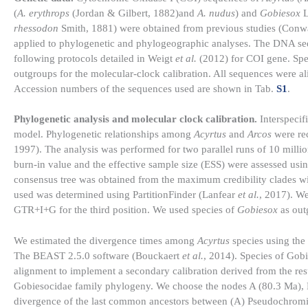
(
A. erythrops
(Jordan & Gilbert, 1882)and
A. nudus
) and
Gobiesox
L
rhessodon
Smith, 1881) were obtained from previous studies (Con
applied to phylogenetic and phylogeographic analyses. The DNA se
following protocols detailed in Weigt
et al.
(2012) for COI gene. Spe
outgroups for the molecular-clock calibration. All sequences wer
Accession numbers of the sequences used are shown in Tab.
S1
.
Phylogenetic analysis and molecular clock calibration.
Interspeci
model. Phylogenetic relationships among
Acyrtus
and
Arcos
were rec
1997). The analysis was performed for two parallel runs of 10 milli
burn-in value and the effective sample size (ESS) were assessed us
consensus tree was obtained from the maximum credibility clades
used was determined using PartitionFinder (Lanfear
et al.
, 2017). We
GTR+I+G for the third position. We used species of
Gobiesox
as out
We estimated the divergence times among
Acyrtus
species using th
The BEAST 2.5.0 software (Bouckaert
et al.
, 2014). Species of Gob
alignment to implement a secondary calibration derived from the res
Gobiesocidae family phylogeny. We choose the nodes A (80.3 Ma),
divergence of the last common ancestors between (A) Pseudochromi