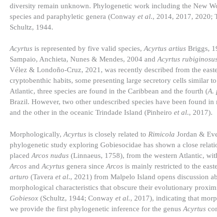
diversity remain unknown. Phylogenetic work including the New Worl
species and paraphyletic genera (Conway
et al
., 2014, 2017, 2020;
Schultz, 1944.
Acyrtus
is represented by five valid species,
Acyrtus artius
Briggs, 
Sampaio, Anchieta, Nunes & Mendes, 2004 and
Acyrtus rubiginosu
Vélez & Londoño-Cruz, 2021, was recently described from the easte
cryptobenthic habits, some presenting large secretory cells similar 
Atlantic, three species are found in the Caribbean and the fourth (
A.
Brazil. However, two other undescribed species have been found in re
and the other in the oceanic Trindade Island (Pinheiro
et al
., 2017).
Morphologically,
Acyrtus
is closely related to
Rimicola
Jordan & Ever
phylogenetic study exploring Gobiesocidae has shown a close relat
placed
Arcos nudus
(Linnaeus, 1758), from the western Atlantic, wit
Arcos
and
Acyrtus
genera since
Arcos
is mainly restricted to the eas
arturo
(Tavera
et al
., 2021) from Malpelo Island opens discussion ab
morphological characteristics that obscure their evolutionary proximi
Gobiesox
(Schultz, 1944; Conway
et al.
, 2017), indicating that mor
we provide the first phylogenetic inference for the genus
Acyrtus
con