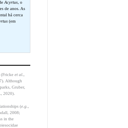
 de
Acyrtus
, o
ões de anos. As
ntal há cerca
yrtus
(em
 (Fricke
et al
.,
17). Although
parks, Gruber,
., 2020).
ationships (
e.g.
,
ndall, 2008;
s in the
obiesocidae