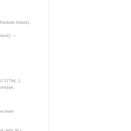
Trindade Island].
sland]. —
J 52794, 1,
olotype.
pecimen
29–36% SL),