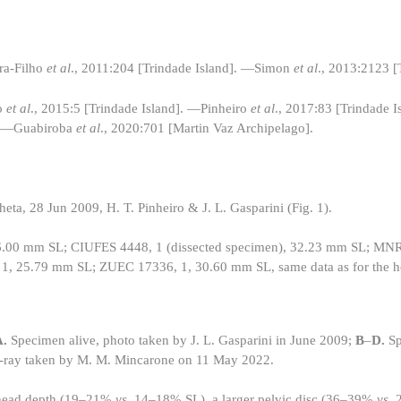
ra-Filho
et al
., 2011:204 [Trindade Island]. —Simon
et al
., 2013:2123 [
ro
et al
., 2015:5 [Trindade Island]. —Pinheiro
et al
., 2017:83 [Trindade I
]. —Guabiroba
et al
., 2020:701 [Martin Vaz Archipelago].
ta, 28 Jun 2009, H. T. Pinheiro & J. L. Gasparini (Fig. 1).
.00 mm SL; CIUFES 4448, 1 (dissected specimen), 32.23 mm SL; MNR
 25.79 mm SL; ZUEC 17336, 1, 30.60 mm SL, same data as for the h
A.
Specimen alive, photo taken by J. L. Gasparini in June 2009;
B
–
D.
S
ray taken by M. M. Mincarone on 11 May 2022.
 head depth (19–21%
vs
. 14–18% SL), a larger pelvic disc (36–39%
vs
. 