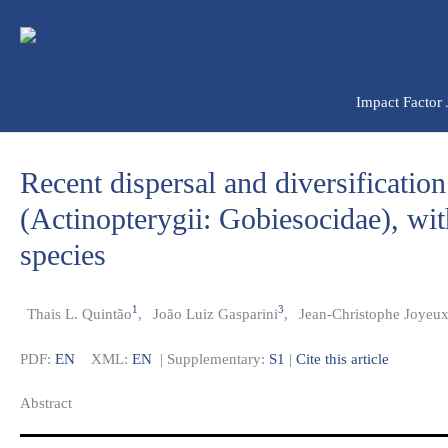
Ir
para
o
conteúdo
Impact Factor
Recent dispersal and diversificatio
(Actinopterygii: Gobiesocidae), wit
species
1
3
Thais L. Quintão
,
João Luiz Gasparini
,
Jean-Christophe Joyeu
PDF:
EN
XML:
EN
| Supplementary:
S1
|
Cite this article
Abstract​