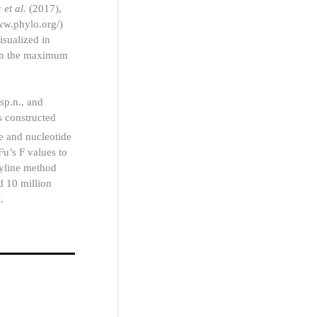
y
et al.
(2017),
ww.phylo.org/)
isualized in
ain the maximum
sp.n., and
s constructed
e and nucleotide
Fu’s F values to
kyline method
d 10 million
.