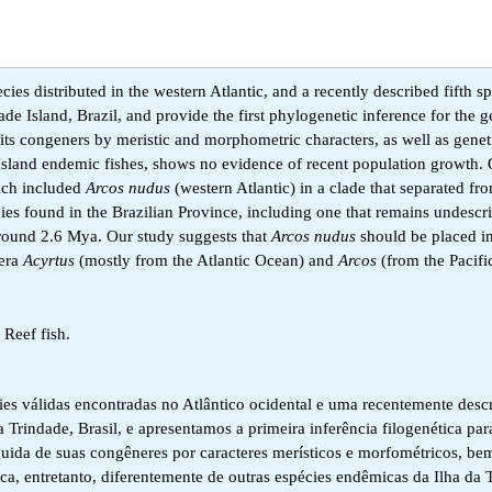
ies distributed in the western Atlantic, and a recently described fifth s
de Island, Brazil, and provide the first phylogenetic inference for the 
 its congeners by meristic and morphometric characters, as well as genet
de Island endemic fishes, shows no evidence of recent population growth
ich included
Arcos nudus
(western Atlantic) in a clade that separated f
ies found in the Brazilian Province, including one that remains undescr
round 2.6 Mya. Our study suggests that
Arcos nudus
should be placed i
nera
Acyrtus
(mostly from the Atlantic Ocean) and
Arcos
(from the Pacif
Reef fish.
es válidas encontradas no Atlântico ocidental e uma recentemente descr
Trindade, Brasil, e apresentamos a primeira inferência filogenética par
nguida de suas congêneres por caracteres merísticos e morfométricos, b
ica, entretanto, diferentemente de outras espécies endêmicas da Ilha da 