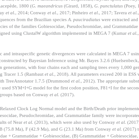
acepède, 1800 (
G. maeandricus
(Girard, 1858),
G. punctulatus
(Poey, 
way
et al.
, 2014; Conway
et al.
, 2017; Pinheiro
et al
., 2017; Tavera
et al.
quences from the Brazilian species
A. pauciradiatus
were extracted and
cies of the families Gobiesocidae, Pseudochromidae, and Grammatidae
e aligned using ClustalW algorithm implemented in MEGA 7 (Kumar
et al.
fic and intraspecific genetic divergences were calculated in MEGA 7 us
onstructed by Bayesian Inference using Mr. Bayes 3.2.6 (Huelsenbeck,
on generations, with four chains each and sampling trees every 1,000 ge
ing Tracer 1.5 (Rambaut
et al.
, 2018). All parameters exceed 200 in ESS 
 with TreeAnnotator 1.7.5 (Drummond
et al.
, 2012). The appropriate subs
 used SYM+I+G model for the first codon position, F81+I for the secon
groups based on Conway
et al
. (2017).
e Relaxed Clock Log Normal model and the Birth/Death prior implemen
iesocidae, Pseudochromidae, and Grammatidae family were incorporated
ults of Near
et al.
(2013), which were also used by Conway
et al.
(2017)
 B (75.8 Ma), F (42.9 Ma), and G (23.1 Ma) from Conway
et al.
(2017) t
dae + Grammatidae + Gobiesocidae, (B) Grammatidae + Gobiesocidae, (