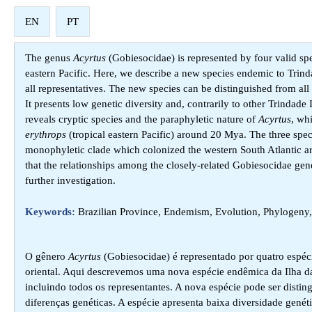
EN
PT
The genus
Acyrtus
(Gobiesocidae) is represented by four valid spec
eastern Pacific. Here, we describe a new species endemic to Trinda
all representatives. The new species can be distinguished from all
It presents low genetic diversity and, contrarily to other Trinda
reveals cryptic species and the paraphyletic nature of
Acyrtus
, wh
erythrops
(tropical eastern Pacific) around 20 Mya. The three spec
monophyletic clade which colonized the western South Atlantic a
that the relationships among the closely-related Gobiesocidae ge
further investigation.
Keywords:
Brazilian Province, Endemism, Evolution, Phylogeny, 
O gênero
Acyrtus
(Gobiesocidae) é representado por quatro espéci
oriental. Aqui descrevemos uma nova espécie endêmica da Ilha da 
incluindo todos os representantes. A nova espécie pode ser disti
diferenças genéticas. A espécie apresenta baixa diversidade genét