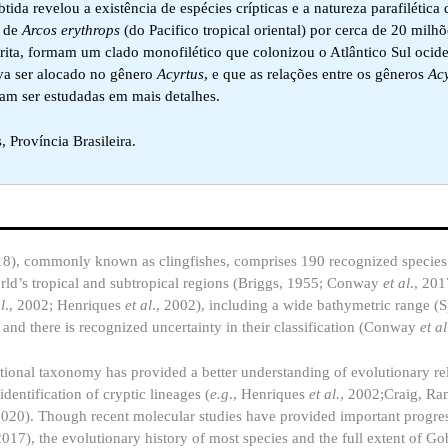
ida revelou a existência de espécies crípticas e a natureza parafilética
o de
Arcos erythrops
(do Pacifico tropical oriental) por cerca de 20 milh
crita, formam um clado monofilético que colonizou o Atlântico Sul ocide
a ser alocado no gênero
Acyrtus
, e que as relações entre os gêneros
Ac
am ser estudadas em mais detalhes.
 Província Brasileira.
18), commonly known as clingfishes, comprises 190 recognized species
world’s tropical and subtropical regions (Briggs, 1955; Conway
et al
., 20
l
., 2002; Henriques
et al
., 2002), including a wide bathymetric range (S
 and there is recognized uncertainty in their classification (Conway
et al
tional taxonomy has provided a better understanding of evolutionary rel
identification of cryptic lineages (
e.g
., Henriques
et al.
, 2002;Craig, Ra
2020). Though recent molecular studies have provided important progres
2017), the evolutionary history of most species and the full extent of G